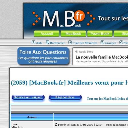
MacBook-fr.com : 100% Apple... 100% nomade !
Aller au contenu
-
Aller au menu général
-
Aller au menu de la
Menu général
Accueil
MacBook
PowerBook
iBo
Aide
Rechercher
Liste des Membres
Groupes
S'e
(2059) [MacBook.fr] Meilleurs vœux pour l
Tout sur les MacBook Index 
Auteur
Lisa
Post� le: Sam 31 D�c 2016 à 22:54
Sujet du message: (
Miss Actu