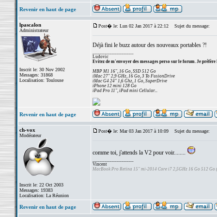
Revenir en haut de page
lpascalon
Post� le: Lun 02 Jan 2017 à 22:12
Sujet du message:
Administrateur
Déjà fini le buzz autour des nouveaux portables ?!
_________________
Ludovic
Evitez de m'envoyer des messages perso sur le forum. Je préfère 
Inscrit le: 30 Nov 2002
MBP M1 16", 16 Go, SSD 512 Go
Messages: 31868
iMac 27" 2,9 GHz, 16 Go, 3 To FusionDrive
Localisation: Toulouse
iMac G4 24" 1,6 Ghz, 1 Go, SuperDrive
iPhone 12 mini 128 Go
iPad Pro 11", iPad mini Cellular...
Revenir en haut de page
ch-vox
Post� le: Mar 03 Jan 2017 à 10:09
Sujet du message:
Modérateur
comme toi, j'attends la V2 pour voir........
_________________
Vincent
MacBook Pro Retina 15" mi-2014 Core i7 2,5GHz 16 Go 512 Go
Inscrit le: 22 Oct 2003
Messages: 19383
Localisation: La Réunion
Revenir en haut de page