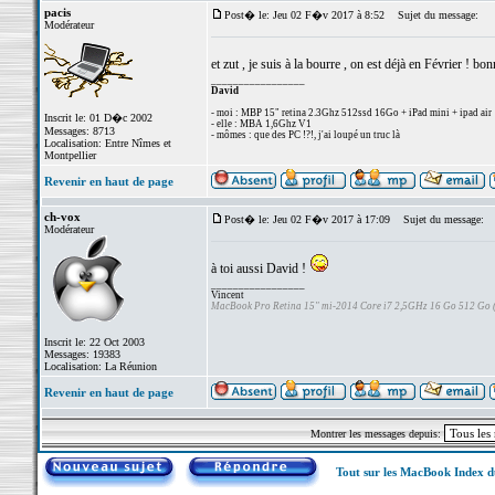
pacis
Post� le: Jeu 02 F�v 2017 à 8:52
Sujet du message:
Modérateur
et zut , je suis à la bourre , on est déjà en Février ! bon
_________________
David
- moi : MBP 15" retina 2.3Ghz 512ssd 16Go + iPad mini + ipad air
Inscrit le: 01 D�c 2002
- elle : MBA 1,6Ghz V1
Messages: 8713
- mômes : que des PC !?!, j'ai loupé un truc là
Localisation: Entre Nîmes et
Montpellier
Revenir en haut de page
ch-vox
Post� le: Jeu 02 F�v 2017 à 17:09
Sujet du message:
Modérateur
à toi aussi David !
_________________
Vincent
MacBook Pro Retina 15" mi-2014 Core i7 2,5GHz 16 Go 512 Go
Inscrit le: 22 Oct 2003
Messages: 19383
Localisation: La Réunion
Revenir en haut de page
Montrer les messages depuis:
Tout sur les MacBook Index 