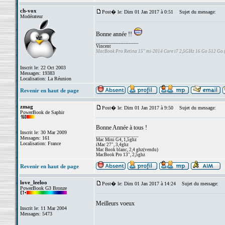
ch-vox
Post� le: Dim 01 Jan 2017 à 0:51
Sujet du message:
Modérateur
Bonne année !!
_________________
Vincent
MacBook Pro Retina 15" mi-2014 Core i7 2,5GHz 16 Go 512 Go
Inscrit le: 22 Oct 2003
Messages: 19383
Localisation: La Réunion
Revenir en haut de page
zmag
Post� le: Dim 01 Jan 2017 à 9:50
Sujet du message:
PowerBook de Saphir
Bonne Année à tous !
Inscrit le: 30 Mar 2009
_________________
Messages: 161
Mac Mini G4, 1,5ghz
Localisation: France
iMac 27", 3,4ghz
Mac Book blanc, 2,4 ghz(vendu)
MacBook Pro 13", 2,5ghz
Revenir en haut de page
love_leeloo
Post� le: Dim 01 Jan 2017 à 14:24
Sujet du message:
PowerBook G3 Bronze
Meilleurs voeux
Inscrit le: 11 Mar 2004
Messages: 5473