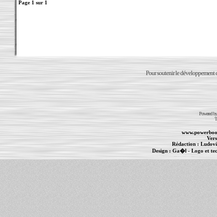
Page
1
sur
1
Pour soutenir le développement du
Powered b
T
www.powerboo
Vers
Rédaction :
Ludovi
Design :
Ga�l
- Logo et te
Informations :
PowerBook
-
MacBook Pro
-
i