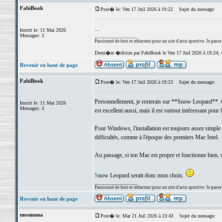
FabiBook
Post� le: Ven 17 Juil 2026 à 19:22
Sujet du message:
...
Inscrit le: 11 Mai 2026
Messages: 3
_________________
Passionné de foot et rédacteur pour un site d'actu sportive. Je passe
Derni�re �dition par FabiBook le Ven 17 Juil 2026 à 19:24;
Revenir en haut de page
FabiBook
Post� le: Ven 17 Juil 2026 à 19:23
Sujet du message:
Personnellement, je resterais sur **Snow Leopard**. C'
Inscrit le: 11 Mai 2026
Messages: 3
est excellent aussi, mais il est surtout intéressant po
Pour Windows, l'installation est toujours assez simple 
difficultés, comme à l'époque des premiers Mac Intel.
Au passage, si ton Mac est propre et fonctionne bien, un
S
now Leopard serait donc mon choix.
_________________
Passionné de foot et rédacteur pour un site d'actu sportive. Je passe
Revenir en haut de page
mosmsma
Post� le: Mar 21 Juil 2026 à 23:43
Sujet du message: