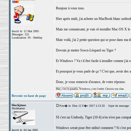
Bonjour à vous tous.
Hier après midi, j'ai acheter un MacBook blanc unibod
Mais me connaissant, je vais ré-installer Mac OS X le
Inscrit le: 12 Mai 2005
Messages: 125
Localisation: 95 - Herblay
Mais voilà, j'ai 2 petite question qui se pose dans ma tê
Devrais je mettre Sown-Léopard ou Tiger ?
Et Windows ? Va t il être facile à installer comme j'ai
Et pourquoi je vous parle de ça ? C'est que, avoir des a
Donc, je vous remercie d'avance, de votre réponse.
_________________
Mac, c'est le paradis. Windows, s'est l'enfer. Choisis ton clan.
Revenir en haut de page
blackjmac
Post� le: Dim 12 F�v 2017 à 13:20
Sujet du message:
Modérateur
SI c'est un Unibody, Tiger (10.4) n'en n'est pas compa
Windows serait pour être utilisé comment ? Si c'est pour 
Inscrit le: 04 Jan 2005