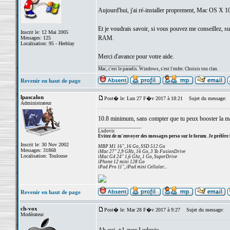
Aujourd'hui, j'ai ré-installer proprement, Mac OS X 1
Et je voudrais savoir, si vous pouvez me conseillez, s
Inscrit le: 12 Mai 2005
RAM.
Messages: 125
Localisation: 95 - Herblay
Merci d'avance pour votre aide.
_________________
Mac, c'est le paradis. Windows, s'est l'enfer. Choisis ton clan.
Revenir en haut de page
lpascalon
Post� le: Lun 27 F�v 2017 à 18:21
Sujet du message:
Administrateur
10.8 minimum, sans compter que tu peux booster la m
_________________
Ludovic
Evitez de m'envoyer des messages perso sur le forum. Je préfère 
Inscrit le: 30 Nov 2002
MBP M1 16", 16 Go, SSD 512 Go
Messages: 31868
iMac 27" 2,9 GHz, 16 Go, 3 To FusionDrive
Localisation: Toulouse
iMac G4 24" 1,6 Ghz, 1 Go, SuperDrive
iPhone 12 mini 128 Go
iPad Pro 11", iPad mini Cellular...
Revenir en haut de page
ch-vox
Post� le: Mar 28 F�v 2017 à 9:27
Sujet du message:
Modérateur