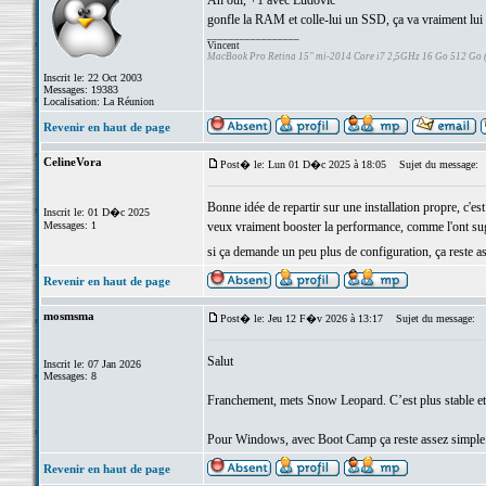
Ah oui, +1 avec Ludovic
gonfle la RAM et colle-lui un SSD, ça va vraiment lui f
_________________
Vincent
MacBook Pro Retina 15" mi-2014 Core i7 2,5GHz 16 Go 512 Go
Inscrit le: 22 Oct 2003
Messages: 19383
Localisation: La Réunion
Revenir en haut de page
CelineVora
Post� le: Lun 01 D�c 2025 à 18:05
Sujet du message:
Bonne idée de repartir sur une installation propre, c'e
Inscrit le: 01 D�c 2025
Messages: 1
veux vraiment booster la performance, comme l'ont s
si ça demande un peu plus de configuration, ça reste 
Revenir en haut de page
mosmsma
Post� le: Jeu 12 F�v 2026 à 13:17
Sujet du message:
Salut
Inscrit le: 07 Jan 2026
Messages: 8
Franchement, mets Snow Leopard. C’est plus stable et 
Pour Windows, avec Boot Camp ça reste assez simple à i
Revenir en haut de page