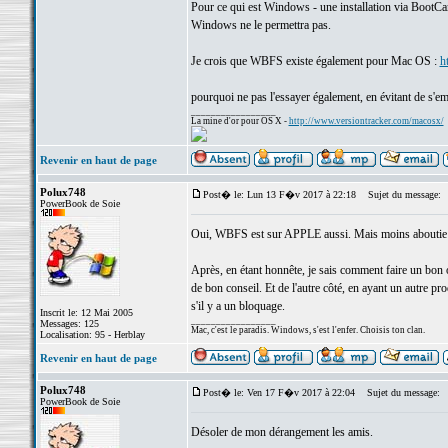
Pour ce qui est Windows - une installation via BootCamp
Windows ne le permettra pas.
Je crois que WBFS existe également pour Mac OS :
h
pourquoi ne pas l'essayer également, en évitant de s'e
_________________
La mine d'or pour OS X -
http://www.versiontracker.com/macosx/
Revenir en haut de page
Polux748
Post� le: Lun 13 F�v 2017 à 22:18
Sujet du message:
PowerBook de Soie
Oui, WBFS est sur APPLE aussi. Mais moins aboutie et
Après, en étant honnête, je sais comment faire un bo
de bon conseil. Et de l'autre côté, en ayant un autre 
s'il y a un bloquage.
Inscrit le: 12 Mai 2005
_________________
Messages: 125
Mac, c'est le paradis. Windows, s'est l'enfer. Choisis ton clan.
Localisation: 95 - Herblay
Revenir en haut de page
Polux748
Post� le: Ven 17 F�v 2017 à 22:04
Sujet du message:
PowerBook de Soie
Désoler de mon dérangement les amis.