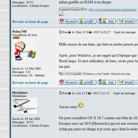
même gonflés en RAM et en disque.
Messages: 16711
Localisation: /Library/Scripts/
_________________
La mine d'or pour OS X -
http://www.versiontracker.com/macosx/
Revenir en haut de page
Polux748
Post� le: Dim 12 F�v 2017 à 23:17
Sujet du message:
PowerBook de Soie
Mille excuse de ma faute, qui était en arrière pensée
Après, pour Windows, je me rappel qu'à l'époque que j
BootCamps. Et mon utilisation, de base, serais pour 
ma part.
Inscrit le: 12 Mai 2005
_________________
Messages: 125
Mac, c'est le paradis. Windows, s'est l'enfer. Choisis ton clan.
Localisation: 95 - Herblay
Revenir en haut de page
blackjmac
Post� le: Lun 13 F�v 2017 à 11:17
Sujet du message:
Modérateur
Aucun souci
On peut considérer OS X 10.7 comme une bêta du 10.8 - i
Inscrit le: 04 Jan 2005
Messages: 16711
l'essayer avec un 10.9 (Mavericks) qui est une version
Localisation: /Library/Scripts/
n'était pas prise en charge et je crois que c'était la seu