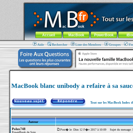
MacBook-fr.com : 100% Apple... 100% nomade !
Aller au contenu
-
Aller au menu général
-
Aller au menu de la
Menu général
Accueil
MacBook
PowerBook
iBo
Aide
Rechercher
Liste des Membres
Groupes
S'e
MacBook blanc unibody a refaire à sa sauc
Tout sur les MacBook Index 
Auteur
Polux748
Post� le: Dim 12 F�v 2017 à 10:09
Sujet du message: Ma
PowerBook de Soie