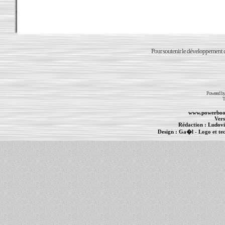
Pour soutenir le développement du
Powered b
T
www.powerboo
Vers
Rédaction :
Ludovi
Design :
Ga�l
- Logo et te
Informations :
PowerBook
-
MacBook Pro
-
i