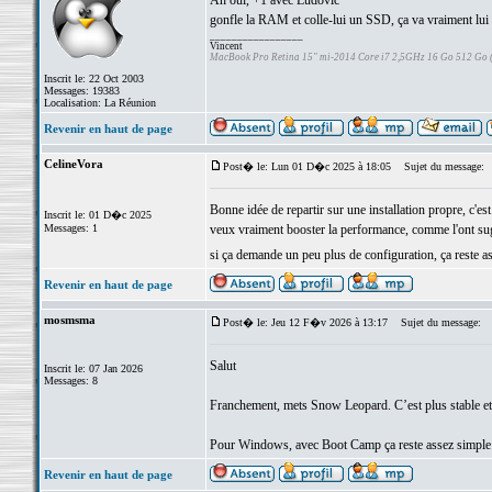
Ah oui, +1 avec Ludovic
gonfle la RAM et colle-lui un SSD, ça va vraiment lui f
_________________
Vincent
MacBook Pro Retina 15" mi-2014 Core i7 2,5GHz 16 Go 512 Go
Inscrit le: 22 Oct 2003
Messages: 19383
Localisation: La Réunion
Revenir en haut de page
CelineVora
Post� le: Lun 01 D�c 2025 à 18:05
Sujet du message:
Bonne idée de repartir sur une installation propre, c'e
Inscrit le: 01 D�c 2025
Messages: 1
veux vraiment booster la performance, comme l'ont s
si ça demande un peu plus de configuration, ça reste 
Revenir en haut de page
mosmsma
Post� le: Jeu 12 F�v 2026 à 13:17
Sujet du message:
Salut
Inscrit le: 07 Jan 2026
Messages: 8
Franchement, mets Snow Leopard. C’est plus stable et 
Pour Windows, avec Boot Camp ça reste assez simple à i
Revenir en haut de page