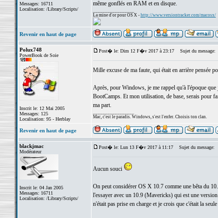
même gonflés en RAM et en disque.
Messages: 16711
Localisation: /Library/Scripts/
_________________
La mine d'or pour OS X -
http://www.versiontracker.com/macosx/
Revenir en haut de page
Polux748
Post� le: Dim 12 F�v 2017 à 23:17
Sujet du message:
PowerBook de Soie
Mille excuse de ma faute, qui était en arrière pensée
Après, pour Windows, je me rappel qu'à l'époque que j
BootCamps. Et mon utilisation, de base, serais pour 
ma part.
Inscrit le: 12 Mai 2005
_________________
Messages: 125
Mac, c'est le paradis. Windows, s'est l'enfer. Choisis ton clan.
Localisation: 95 - Herblay
Revenir en haut de page
blackjmac
Post� le: Lun 13 F�v 2017 à 11:17
Sujet du message:
Modérateur
Aucun souci
On peut considérer OS X 10.7 comme une bêta du 10.8 - i
Inscrit le: 04 Jan 2005
Messages: 16711
l'essayer avec un 10.9 (Mavericks) qui est une version
Localisation: /Library/Scripts/
n'était pas prise en charge et je crois que c'était la seu