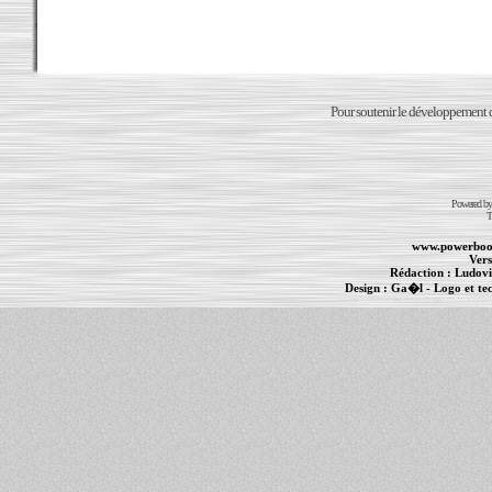
Pour soutenir le développement du
Powered b
T
www.powerboo
Vers
Rédaction :
Ludovi
Design :
Ga�l
- Logo et te
Informations :
PowerBook
-
MacBook Pro
-
i