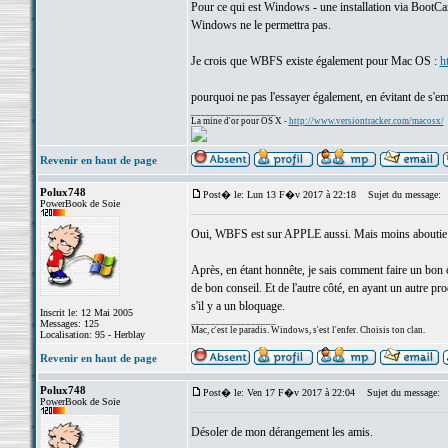
Pour ce qui est Windows - une installation via BootCamp
Windows ne le permettra pas.
Je crois que WBFS existe également pour Mac OS :
h
pourquoi ne pas l'essayer également, en évitant de s'e
_________________
La mine d'or pour OS X -
http://www.versiontracker.com/macosx/
Revenir en haut de page
Polux748
Post� le: Lun 13 F�v 2017 à 22:18
Sujet du message:
PowerBook de Soie
Oui, WBFS est sur APPLE aussi. Mais moins aboutie et
Après, en étant honnête, je sais comment faire un bo
de bon conseil. Et de l'autre côté, en ayant un autre 
s'il y a un bloquage.
Inscrit le: 12 Mai 2005
_________________
Messages: 125
Mac, c'est le paradis. Windows, s'est l'enfer. Choisis ton clan.
Localisation: 95 - Herblay
Revenir en haut de page
Polux748
Post� le: Ven 17 F�v 2017 à 22:04
Sujet du message:
PowerBook de Soie
Désoler de mon dérangement les amis.