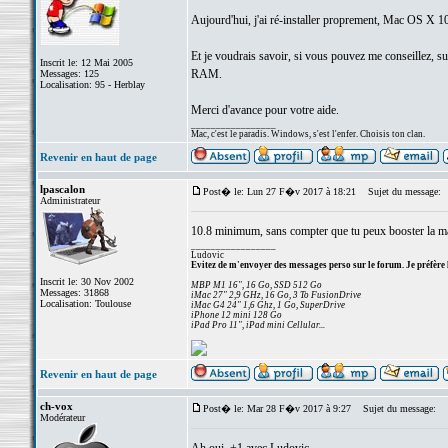
Aujourd'hui, j'ai ré-installer proprement, Mac OS X 1
Et je voudrais savoir, si vous pouvez me conseillez, s
Inscrit le: 12 Mai 2005
RAM.
Messages: 125
Localisation: 95 - Herblay
Merci d'avance pour votre aide.
_________________
Mac, c'est le paradis. Windows, s'est l'enfer. Choisis ton clan.
Revenir en haut de page
lpascalon
Post� le: Lun 27 F�v 2017 à 18:21
Sujet du message:
Administrateur
10.8 minimum, sans compter que tu peux booster la m
_________________
Ludovic
Evitez de m'envoyer des messages perso sur le forum. Je préfère 
Inscrit le: 30 Nov 2002
MBP M1 16", 16 Go, SSD 512 Go
Messages: 31868
iMac 27" 2,9 GHz, 16 Go, 3 To FusionDrive
Localisation: Toulouse
iMac G4 24" 1,6 Ghz, 1 Go, SuperDrive
iPhone 12 mini 128 Go
iPad Pro 11", iPad mini Cellular...
Revenir en haut de page
ch-vox
Post� le: Mar 28 F�v 2017 à 9:27
Sujet du message:
Modérateur