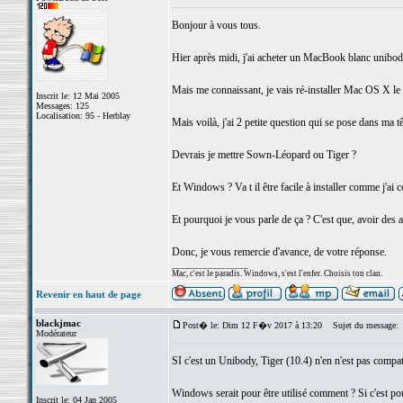
Bonjour à vous tous.
Hier après midi, j'ai acheter un MacBook blanc unibod
Mais me connaissant, je vais ré-installer Mac OS X le
Inscrit le: 12 Mai 2005
Messages: 125
Localisation: 95 - Herblay
Mais voilà, j'ai 2 petite question qui se pose dans ma tê
Devrais je mettre Sown-Léopard ou Tiger ?
Et Windows ? Va t il être facile à installer comme j'ai
Et pourquoi je vous parle de ça ? C'est que, avoir des a
Donc, je vous remercie d'avance, de votre réponse.
_________________
Mac, c'est le paradis. Windows, s'est l'enfer. Choisis ton clan.
Revenir en haut de page
blackjmac
Post� le: Dim 12 F�v 2017 à 13:20
Sujet du message:
Modérateur
SI c'est un Unibody, Tiger (10.4) n'en n'est pas compa
Windows serait pour être utilisé comment ? Si c'est pour 
Inscrit le: 04 Jan 2005