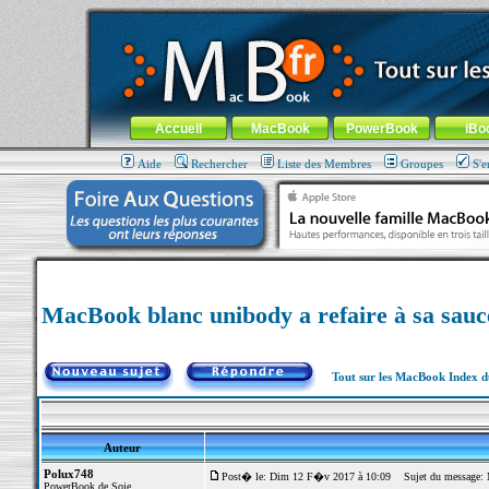
MacBook-fr.com : 100% Apple... 100% nomade !
Aller au contenu
-
Aller au menu général
-
Aller au menu de la
Menu général
Accueil
MacBook
PowerBook
iBo
Aide
Rechercher
Liste des Membres
Groupes
S'e
MacBook blanc unibody a refaire à sa sauc
Tout sur les MacBook Index 
Auteur
Polux748
Post� le: Dim 12 F�v 2017 à 10:09
Sujet du message: Ma
PowerBook de Soie