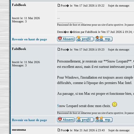
FabiBook
Post� le: Ven 17 Juil 2026 à 19:22
Sujet du message:
...
Inscrit le: 11 Mai 2026
Messages: 3
_________________
Passionné de foot et rédacteur pour un site d'actu sportive. Je passe
Derni�re �dition par FabiBook le Ven 17 Juil 2026 à 19:24;
Revenir en haut de page
FabiBook
Post� le: Ven 17 Juil 2026 à 19:23
Sujet du message:
Personnellement, je resterais sur **Snow Leopard**. C'
Inscrit le: 11 Mai 2026
Messages: 3
est excellent aussi, mais il est surtout intéressant po
Pour Windows, l'installation est toujours assez simple 
difficultés, comme à l'époque des premiers Mac Intel.
Au passage, si ton Mac est propre et fonctionne bien, un
S
now Leopard serait donc mon choix.
_________________
Passionné de foot et rédacteur pour un site d'actu sportive. Je passe
Revenir en haut de page
mosmsma
Post� le: Mar 21 Juil 2026 à 23:43
Sujet du message: