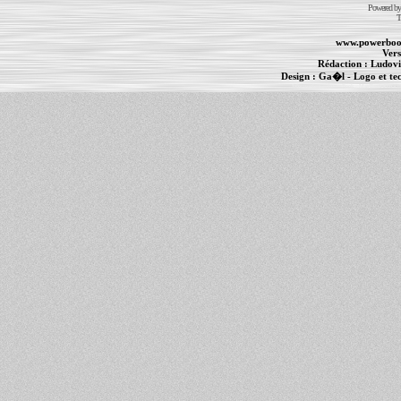
Powered b
T
www.powerboo
Vers
Rédaction :
Ludovi
Design :
Ga�l
- Logo et te
Informations :
PowerBook
-
MacBook Pro
-
i