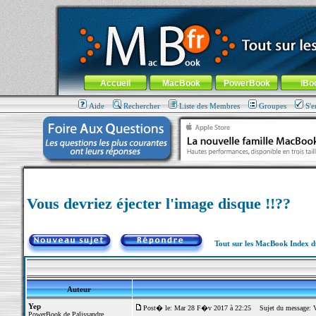
MacBook-fr.com : 100% Apple... 100% nomade !
Aller au contenu
-
Aller au menu général
-
Aller au menu de la
Menu général
Accueil
MacBook
PowerBook
iBo
Aide
Rechercher
Liste des Membres
Groupes
S'e
Vous devriez éjecter l'image disque !!??
Tout sur les MacBook Index 
Auteur
Yep
Post� le: Mar 28 F�v 2017 à 22:25
Sujet du message: Vou
PowerBook de Palissandre