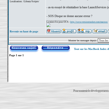
Localisation: /Library/Scripts/
- as-tu essayé de réinitialiser la base LaunchServices
- SOS Disque ne donne aucune erreur ?
_________________
La mine d'or pour OS X -
http://www.versiontracker.com/macosx/
Revenir en haut de page
Montrer les messages depuis:
Tout sur les MacBook Index 
Page
1
sur
1
Pour soutenir le développement du