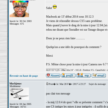
Salut
Macbook air 13' début 2014 sous 10.12.3
Je viens de réinstaller dessus CS5 sans problème.
Inscrit le: 30 Oct 2003
Messages: 675
Mais quand j'ouvre le dmg de la mise à jour 12.04 j'ai
relou me disant que l'installer est sur l'image disque et q
Donc je ne peux rien faire ............
Quelqu'un a une idée du pourquoi du comment ?
Merci
P.S. Même chose pour la mise à jour Camera raw 6.7 !!
_________________
ALU 15"/1,25 - iMac Alu 24" - 10.5.8 - Freebox V5 - CanalAdsl -
Revenir en haut de page
blackjmac
Post� le: Mar 28 F�v 2017 à 23:27
Sujet du message:
Modérateur
pas clair ton message
- la màj 12.0.4 de quoi ? elle se présente comment ? c'
Inscrit le: 04 Jan 2005
une CS intègre les mises à jour intégrées - il suffit de
Messages: 16711