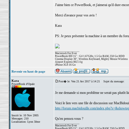
J'aime bien ce PowerBook, et j'aimerai qu'il dure encor
Merci d'avance pour vos avis !
Kara
PS: Je peux présenter la machine à un membre du forum
_________________
Macintosh For Ever
PowerBook HD 15" : G4 1.67GHz, 1.5 Go RAM, 250 Go HDD
Cinema Display 30", Wireless Keyboard, Mighty Mouse Wireless
Airport Express 802.11g
iPhone 3GS 16 Go
Revenir en haut de page
Kara
Post� le: Ven 21 Avr 2017 à 14:21
Sujet du message:
PowerBook d'Opale
Je me demande si mon problème ne serait pas plutôt lié
Voici le lien vers une file de discussion sur MacBidouil
http://forum.macbidouille.com/index.php?s=&show
Inscrit le: 10 Nov 2005
Qu'en pensez-vous ?
Messages: 210
Localisation: Lyon 3ème
_________________
Macintosh For Ever
PowerBook HD 15" : G4 1.67GHz, 1.5 Go RAM, 250 Go HDD