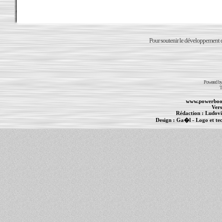
Pour soutenir le développement du
Powered b
T
www.powerboo
Vers
Rédaction :
Ludovi
Design :
Ga�l
- Logo et te
Informations :
PowerBook
-
MacBook Pro
-
i