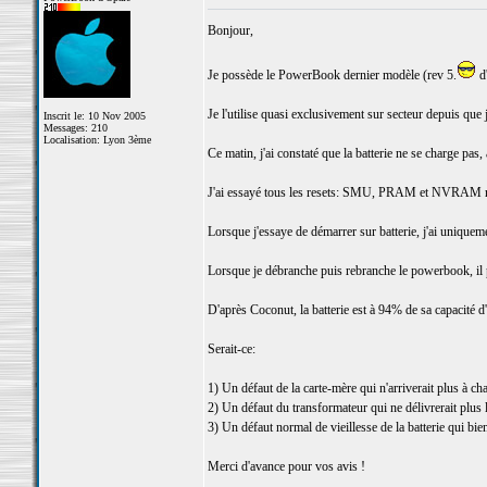
Bonjour,
Je possède le PowerBook dernier modèle (rev 5.
d'
Je l'utilise quasi exclusivement sur secteur depuis que je
Inscrit le: 10 Nov 2005
Messages: 210
Localisation: Lyon 3ème
Ce matin, j'ai constaté que la batterie ne se charge pas,
J'ai essayé tous les resets: SMU, PRAM et NVRAM rie
Lorsque j'essaye de démarrer sur batterie, j'ai uniqueme
Lorsque je débranche puis rebranche le powerbook, il pe
D'après Coconut, la batterie est à 94% de sa capacité d
Serait-ce:
1) Un défaut de la carte-mère qui n'arriverait plus à ch
2) Un défaut du transformateur qui ne délivrerait plus 
3) Un défaut normal de vieillesse de la batterie qui bie
Merci d'avance pour vos avis !