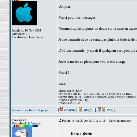
Bonjour,
Merci pour vos messages.
Néanmoins, j'ai toujours un doute sur la mise en cause d
Inscrit le: 10 Nov 2005
Messages: 210
Localisation: Lyon 3ème
Je me demande si ce ne serait pas plutôt la batterie de
D'où ma demande : y aurait-il quelqu'un sur Lyon qui a
Juste la mettre en place pour voir si elle charge.
Merci !
Kara
_________________
Macintosh For Ever
PowerBook HD 15" : G4 1.67GHz, 1.5 Go RAM, 250 Go HDD
Cinema Display 30", Wireless Keyboard, Mighty Mouse Wireless
Airport Express 802.11g
iPhone 3GS 16 Go
Revenir en haut de page
Pascal 77
Post� le: Jeu 27 Avr 2017 à 11:18
Sujet du message:
PowerBook de Vermeil
Kara a �crit: