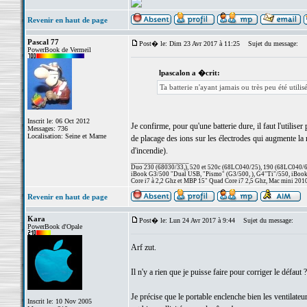
Revenir en haut de page
Pascal 77
Post� le: Dim 23 Avr 2017 à 11:25
Sujet du message:
PowerBook de Vermeil
lpascalon a �crit:
Ta batterie n'ayant jamais ou très peu été utilisé
Inscrit le: 06 Oct 2012
Je confirme, pour qu'une batterie dure, il faut l'utilis
Messages: 736
Localisation: Seine et Marne
de placage des ions sur les électrodes qui augmente la ré
d'incendie).
_________________
Duo 230 (68030/33,), 520 et 520c (68LC040/25), 190 (68LC040/66/
iBook G3/500 "Dual USB, "Pismo" (G3/500, ), G4"Ti"/550, iBook
Core i7 à 2,2 Ghz et MBP 15" Quad Core i7 2,5 Ghz, Mac mini 201
Revenir en haut de page
Kara
Post� le: Lun 24 Avr 2017 à 9:44
Sujet du message:
PowerBook d'Opale
Arf zut.
Il n'y a rien que je puisse faire pour corriger le défaut ?
Je précise que le portable enclenche bien les ventilateu
Inscrit le: 10 Nov 2005