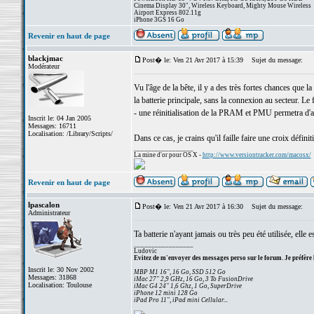
Cinema Display 30", Wireless Keyboard, Mighty Mouse Wireless
Airport Express 802.11g
iPhone 3GS 16 Go
Revenir en haut de page
blackjmac
Post� le: Ven 21 Avr 2017 à 15:39
Sujet du message:
Modérateur
Vu l'âge de la bête, il y a des très fortes chances que 
la batterie principale, sans la connexion au secteur. L
- une réinitialisation de la PRAM et PMU permetra d'ac
Inscrit le: 04 Jan 2005
Messages: 16711
Localisation: /Library/Scripts/
Dans ce cas, je crains qu'il faille faire une croix défini
_________________
La mine d'or pour OS X -
http://www.versiontracker.com/macosx/
Revenir en haut de page
lpascalon
Post� le: Ven 21 Avr 2017 à 16:30
Sujet du message:
Administrateur
Ta batterie n'ayant jamais ou très peu été utilisée, elle e
_________________
Ludovic
Evitez de m'envoyer des messages perso sur le forum. Je préfère 
Inscrit le: 30 Nov 2002
MBP M1 16", 16 Go, SSD 512 Go
Messages: 31868
iMac 27" 2,9 GHz, 16 Go, 3 To FusionDrive
Localisation: Toulouse
iMac G4 24" 1,6 Ghz, 1 Go, SuperDrive
iPhone 12 mini 128 Go
iPad Pro 11", iPad mini Cellular...