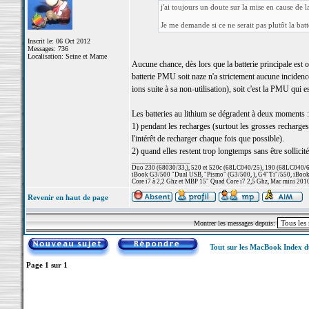
j'ai toujours un doute sur la mise en cause de la
Je me demande si ce ne serait pas plutôt la bat
Inscrit le: 06 Oct 2012
Messages: 736
Localisation: Seine et Marne
Aucune chance, dès lors que la batterie principale est o
batterie PMU soit naze n'a strictement aucune incidence
ions suite à sa non-utilisation), soit c'est la PMU qui es
Les batteries au lithium se dégradent à deux moments :
1) pendant les recharges (surtout les grosses recharg
l'intérêt de recharger chaque fois que possible).
2) quand elles restent trop longtemps sans être sollicité
_________________
Duo 230 (68030/33,), 520 et 520c (68LC040/25), 190 (68LC040/66/
iBook G3/500 "Dual USB, "Pismo" (G3/500, ), G4"Ti"/550, iBook
Core i7 à 2,2 Ghz et MBP 15" Quad Core i7 2,5 Ghz, Mac mini 201
Revenir en haut de page
Montrer les messages depuis:
Tout sur les MacBook Index 
Page
1
sur
1