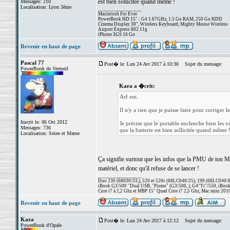
est bien sollicitée quand même !
Messages: 210
Localisation: Lyon 3ème
_________________
Macintosh For Ever
PowerBook HD 15" : G4 1.67GHz, 1.5 Go RAM, 250 Go HDD
Cinema Display 30", Wireless Keyboard, Mighty Mouse Wireless
Airport Express 802.11g
iPhone 3GS 16 Go
Revenir en haut de page
Pascal 77
Post� le: Lun 24 Avr 2017 à 10:30
Sujet du message:
PowerBook de Vermeil
Kara a �crit:
Arf zut.
Il n'y a rien que je puisse faire pour corriger l
Inscrit le: 06 Oct 2012
Je précise que le portable enclenche bien les ve
Messages: 736
que la batterie est bien sollicitée quand même 
Localisation: Seine et Marne
Ça signifie surtout que les infos que la PMU de ton Mac
matériel, et donc qu'il refuse de se lancer !
_________________
Duo 230 (68030/33,), 520 et 520c (68LC040/25), 190 (68LC040/66/
iBook G3/500 "Dual USB, "Pismo" (G3/500, ), G4"Ti"/550, iBook
Core i7 à 2,2 Ghz et MBP 15" Quad Core i7 2,5 Ghz, Mac mini 201
Revenir en haut de page
Kara
Post� le: Lun 24 Avr 2017 à 12:12
Sujet du message:
PowerBook d'Opale