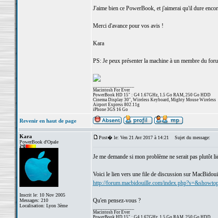
J'aime bien ce PowerBook, et j'aimerai qu'il dure encor
Merci d'avance pour vos avis !
Kara
PS: Je peux présenter la machine à un membre du forum
_________________
Macintosh For Ever
PowerBook HD 15" : G4 1.67GHz, 1.5 Go RAM, 250 Go HDD
Cinema Display 30", Wireless Keyboard, Mighty Mouse Wireless
Airport Express 802.11g
iPhone 3GS 16 Go
Revenir en haut de page
Kara
Post� le: Ven 21 Avr 2017 à 14:21
Sujet du message:
PowerBook d'Opale
Je me demande si mon problème ne serait pas plutôt lié
Voici le lien vers une file de discussion sur MacBidouil
http://forum.macbidouille.com/index.php?s=&show
Inscrit le: 10 Nov 2005
Qu'en pensez-vous ?
Messages: 210
Localisation: Lyon 3ème
_________________
Macintosh For Ever
PowerBook HD 15" : G4 1.67GHz, 1.5 Go RAM, 250 Go HDD