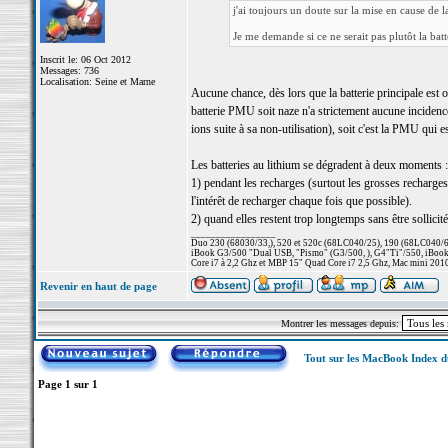
j'ai toujours un doute sur la mise en cause de la
Je me demande si ce ne serait pas plutôt la bat
Inscrit le: 06 Oct 2012
Messages: 736
Localisation: Seine et Marne
Aucune chance, dès lors que la batterie principale est o
batterie PMU soit naze n'a strictement aucune incidence
ions suite à sa non-utilisation), soit c'est la PMU qui es
Les batteries au lithium se dégradent à deux moments :
1) pendant les recharges (surtout les grosses recharg
l'intérêt de recharger chaque fois que possible).
2) quand elles restent trop longtemps sans être sollicité
_________________
Duo 230 (68030/33,), 520 et 520c (68LC040/25), 190 (68LC040/66/
iBook G3/500 "Dual USB, "Pismo" (G3/500, ), G4"Ti"/550, iBook
Core i7 à 2,2 Ghz et MBP 15" Quad Core i7 2,5 Ghz, Mac mini 201
Revenir en haut de page
Montrer les messages depuis:
Tout sur les MacBook Index 
Page
1
sur
1