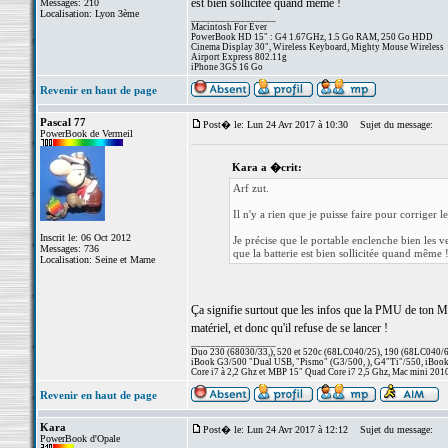
est bien sollicitée quand même !
Messages: 210
Localisation: Lyon 3ème
_________________
Macintosh For Ever
PowerBook HD 15" : G4 1.67GHz, 1.5 Go RAM, 250 Go HDD
Cinema Display 30", Wireless Keyboard, Mighty Mouse Wireless
Airport Express 802.11g
iPhone 3GS 16 Go
Revenir en haut de page
Pascal 77
Post� le: Lun 24 Avr 2017 à 10:30
Sujet du message:
PowerBook de Vermeil
Kara a �crit:
Arf zut.
Il n'y a rien que je puisse faire pour corriger l
Inscrit le: 06 Oct 2012
Je précise que le portable enclenche bien les ve
Messages: 736
que la batterie est bien sollicitée quand même 
Localisation: Seine et Marne
Ça signifie surtout que les infos que la PMU de ton Mac
matériel, et donc qu'il refuse de se lancer !
_________________
Duo 230 (68030/33,), 520 et 520c (68LC040/25), 190 (68LC040/66/
iBook G3/500 "Dual USB, "Pismo" (G3/500, ), G4"Ti"/550, iBook
Core i7 à 2,2 Ghz et MBP 15" Quad Core i7 2,5 Ghz, Mac mini 201
Revenir en haut de page
Kara
Post� le: Lun 24 Avr 2017 à 12:12
Sujet du message:
PowerBook d'Opale