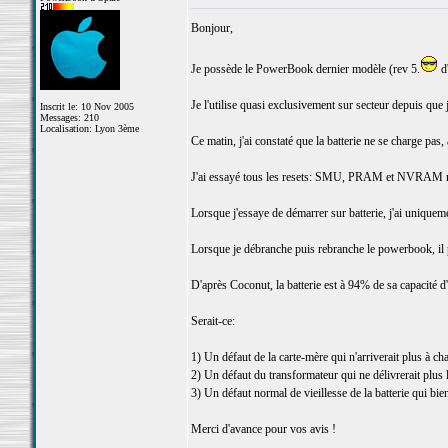
Bonjour,
Je possède le PowerBook dernier modèle (rev 5.
d'
Je l'utilise quasi exclusivement sur secteur depuis que je
Inscrit le: 10 Nov 2005
Messages: 210
Localisation: Lyon 3ème
Ce matin, j'ai constaté que la batterie ne se charge pas,
J'ai essayé tous les resets: SMU, PRAM et NVRAM rie
Lorsque j'essaye de démarrer sur batterie, j'ai uniqueme
Lorsque je débranche puis rebranche le powerbook, il pe
D'après Coconut, la batterie est à 94% de sa capacité d
Serait-ce:
1) Un défaut de la carte-mère qui n'arriverait plus à ch
2) Un défaut du transformateur qui ne délivrerait plus 
3) Un défaut normal de vieillesse de la batterie qui bie
Merci d'avance pour vos avis !