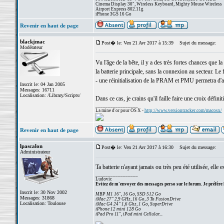
Cinema Display 30", Wireless Keyboard, Mighty Mouse Wireless
Airport Express 802.11g
iPhone 3GS 16 Go
Revenir en haut de page
blackjmac
Post� le: Ven 21 Avr 2017 à 15:39
Sujet du message:
Modérateur
Vu l'âge de la bête, il y a des très fortes chances que 
la batterie principale, sans la connexion au secteur. L
- une réinitialisation de la PRAM et PMU permetra d'ac
Inscrit le: 04 Jan 2005
Messages: 16711
Localisation: /Library/Scripts/
Dans ce cas, je crains qu'il faille faire une croix défini
_________________
La mine d'or pour OS X -
http://www.versiontracker.com/macosx/
Revenir en haut de page
lpascalon
Post� le: Ven 21 Avr 2017 à 16:30
Sujet du message:
Administrateur
Ta batterie n'ayant jamais ou très peu été utilisée, elle e
_________________
Ludovic
Evitez de m'envoyer des messages perso sur le forum. Je préfère 
Inscrit le: 30 Nov 2002
MBP M1 16", 16 Go, SSD 512 Go
Messages: 31868
iMac 27" 2,9 GHz, 16 Go, 3 To FusionDrive
Localisation: Toulouse
iMac G4 24" 1,6 Ghz, 1 Go, SuperDrive
iPhone 12 mini 128 Go
iPad Pro 11", iPad mini Cellular...