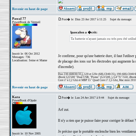
Revenir en haut de page
Pascal 77
Post� le: Dim 23 Avr 2017 à 11:25
Sujet du message:
PowerBook de Vermeil
lpascalon a �crit:
Ta batterie n'ayant jamais ou très peu été utilisé
Inscrit le: 06 Oct 2012
Je confirme, pour qu'une batterie dure, il faut l'utilis
Messages: 736
Localisation: Seine et Marne
de placage des ions sur les électrodes qui augmente la ré
d'incendie).
_________________
Duo 230 (68030/33,), 520 et 520c (68LC040/25), 190 (68LC040/66/
iBook G3/500 "Dual USB, "Pismo" (G3/500, ), G4"Ti"/550, iBook
Core i7 à 2,2 Ghz et MBP 15" Quad Core i7 2,5 Ghz, Mac mini 201
Revenir en haut de page
Kara
Post� le: Lun 24 Avr 2017 à 9:44
Sujet du message:
PowerBook d'Opale
Arf zut.
Il n'y a rien que je puisse faire pour corriger le défaut ?
Je précise que le portable enclenche bien les ventilateu
Inscrit le: 10 Nov 2005