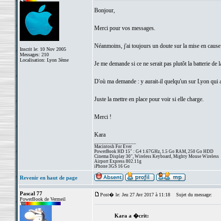
Bonjour,
Merci pour vos messages.
Néanmoins, j'ai toujours un doute sur la mise en cause d
Inscrit le: 10 Nov 2005
Messages: 210
Localisation: Lyon 3ème
Je me demande si ce ne serait pas plutôt la batterie de
D'où ma demande : y aurait-il quelqu'un sur Lyon qui a
Juste la mettre en place pour voir si elle charge.
Merci !
Kara
_________________
Macintosh For Ever
PowerBook HD 15" : G4 1.67GHz, 1.5 Go RAM, 250 Go HDD
Cinema Display 30", Wireless Keyboard, Mighty Mouse Wireless
Airport Express 802.11g
iPhone 3GS 16 Go
Revenir en haut de page
Pascal 77
Post� le: Jeu 27 Avr 2017 à 11:18
Sujet du message:
PowerBook de Vermeil
Kara a �crit: