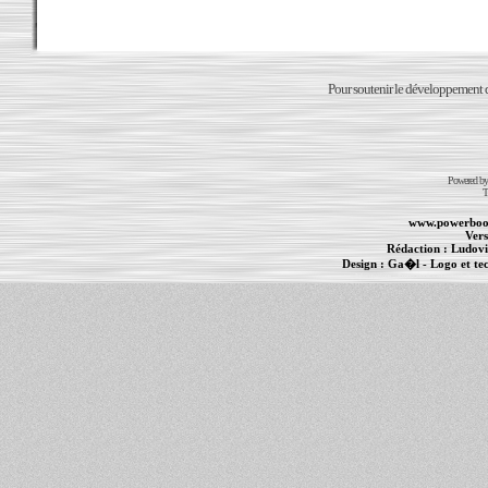
Pour soutenir le développement du
Powered b
T
www.powerboo
Vers
Rédaction :
Ludovi
Design :
Ga�l
- Logo et te
Informations :
PowerBook
-
MacBook Pro
-
i