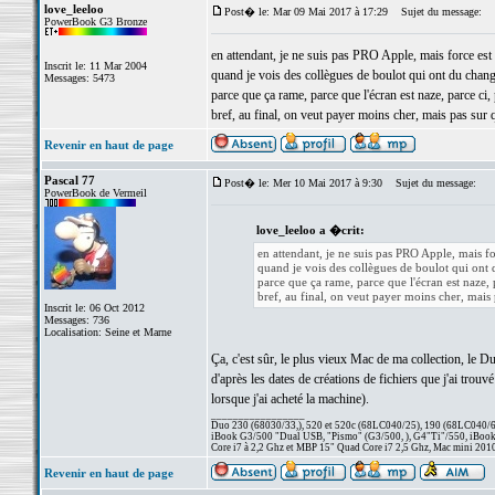
love_leeloo
Post� le: Mar 09 Mai 2017 à 17:29
Sujet du message:
PowerBook G3 Bronze
en attendant, je ne suis pas PRO Apple, mais force es
Inscrit le: 11 Mar 2004
quand je vois des collègues de boulot qui ont du chan
Messages: 5473
parce que ça rame, parce que l'écran est naze, parce ci, 
bref, au final, on veut payer moins cher, mais pas sur q
Revenir en haut de page
Pascal 77
Post� le: Mer 10 Mai 2017 à 9:30
Sujet du message:
PowerBook de Vermeil
love_leeloo a �crit:
en attendant, je ne suis pas PRO Apple, mais f
quand je vois des collègues de boulot qui ont
parce que ça rame, parce que l'écran est naze, p
bref, au final, on veut payer moins cher, mais 
Inscrit le: 06 Oct 2012
Messages: 736
Localisation: Seine et Marne
Ça, c'est sûr, le plus vieux Mac de ma collection, le Du
d'après les dates de créations de fichiers que j'ai trou
lorsque j'ai acheté la machine).
_________________
Duo 230 (68030/33,), 520 et 520c (68LC040/25), 190 (68LC040/66/
iBook G3/500 "Dual USB, "Pismo" (G3/500, ), G4"Ti"/550, iBook
Core i7 à 2,2 Ghz et MBP 15" Quad Core i7 2,5 Ghz, Mac mini 201
Revenir en haut de page