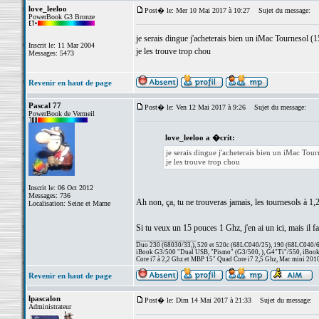
love_leeloo
Post� le: Mer 10 Mai 2017 à 10:27
Sujet du message:
PowerBook G3 Bronze
je serais dingue j'acheterais bien un iMac Tourneso
Inscrit le: 11 Mar 2004
je les trouve trop chou
Messages: 5473
Revenir en haut de page
Pascal 77
Post� le: Ven 12 Mai 2017 à 9:26
Sujet du message:
PowerBook de Vermeil
love_leeloo a �crit:
je serais dingue j'acheterais bien un iMac T
je les trouve trop chou
Inscrit le: 06 Oct 2012
Messages: 736
Ah non, ça, tu ne trouveras jamais, les tournesols à 1
Localisation: Seine et Marne
Si tu veux un 15 pouces 1 Ghz, j'en ai un ici, mais il fa
_________________
Duo 230 (68030/33,), 520 et 520c (68LC040/25), 190 (68LC040/66/
iBook G3/500 "Dual USB, "Pismo" (G3/500, ), G4"Ti"/550, iBook
Core i7 à 2,2 Ghz et MBP 15" Quad Core i7 2,5 Ghz, Mac mini 201
Revenir en haut de page
lpascalon
Post� le: Dim 14 Mai 2017 à 21:33
Sujet du message:
Administrateur