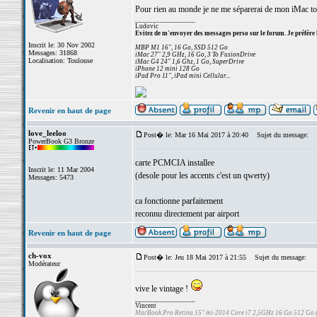
Pour rien au monde je ne me séparerai de mon iMac to
_________________
Ludovic
Evitez de m'envoyer des messages perso sur le forum. Je préfère 
Inscrit le: 30 Nov 2002
MBP M1 16", 16 Go, SSD 512 Go
Messages: 31868
iMac 27" 2,9 GHz, 16 Go, 3 To FusionDrive
Localisation: Toulouse
iMac G4 24" 1,6 Ghz, 1 Go, SuperDrive
iPhone 12 mini 128 Go
iPad Pro 11", iPad mini Cellular...
Revenir en haut de page
love_leeloo
Post� le: Mar 16 Mai 2017 à 20:40
Sujet du message:
PowerBook G3 Bronze
carte PCMCIA installee
Inscrit le: 11 Mar 2004
(desole pour les accents c'est un qwerty)
Messages: 5473
ca fonctionne parfaitement
reconnu directement par airport
Revenir en haut de page
ch-vox
Post� le: Jeu 18 Mai 2017 à 21:55
Sujet du message:
Modérateur
vive le vintage !
_________________
Vincent
MacBook Pro Retina 15" mi-2014 Core i7 2,5GHz 16 Go 512 Go