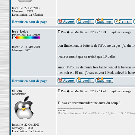
Inscrit le: 22 Oct 2003
Messages: 19383
Localisation: La Réunion
Revenir en haut de page
love_leeloo
Post� le: Mer 07 Juin 2017 à 10:24
Sujet du message:
PowerBook G3 Bronze
bon finalement la batterie de l'iPod ne va pas, j'ai d
Inscrit le: 11 Mar 2004
Messages: 5473
heureusement que ce n'était que 10 balles
sinon, l'iPod se démonte très facilement et la batterie 
hier soir en 10 min j'avais ouvert l'iPod, enlevé la batte
Revenir en haut de page
ch-vox
Post� le: Mer 07 Juin 2017 à 14:41
Sujet du message:
Modérateur
Tu vas en recommander une autre du coup ?
_________________
Vincent
MacBook Pro Retina 15" mi-2014 Core i7 2,5GHz 16 Go 512 Go
Inscrit le: 22 Oct 2003
Messages: 19383
Localisation: La Réunion