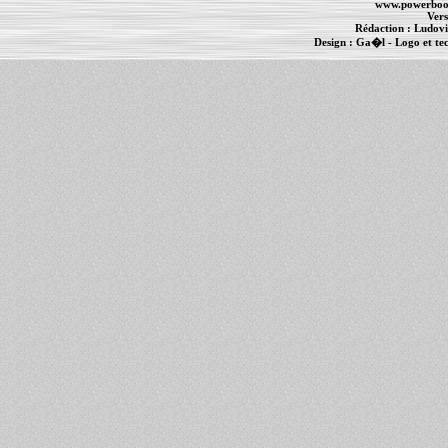
www.powerboo
Vers
Rédaction :
Ludovi
Design :
Ga�l
- Logo et te
Informations :
PowerBook
-
MacBook Pro
-
i