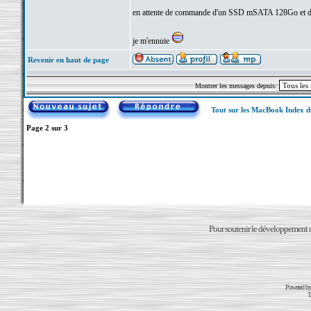
en attente de commande d'un SSD mSATA 128Go et 
je m'ennuie
Revenir en haut de page
Montrer les messages depuis:
Tout sur les MacBook Index 
Page
2
sur
3
Pour soutenir le développement du
Powered b
T