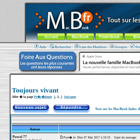
MacBook-fr.com : 100% Apple... 100% nomade !
Aller au contenu
-
Aller au menu général
-
Aller au menu de la
Menu général
Accueil
MacBook
PowerBook
iBo
Aide
Rechercher
Liste des Membres
Groupes
S'e
Toujours vivant
Aller � la page
Pr�c�dente
1
,
2
,
3
Suivante
Tout sur les MacBook Index 
Auteur
Pascal 77
Post� le: Dim 07 Mai 2017 à 10:53
Sujet du message: