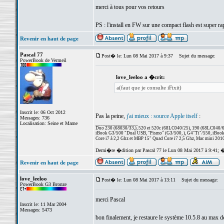
merci à tous pour vos retours
PS : l'install en FW sur une compact flash est super ra
Revenir en haut de page
Pascal 77
Post� le: Lun 08 Mai 2017 à 9:37
Sujet du message:
PowerBook de Vermeil
love_leeloo a �crit:
a(faut que je consulte iFixit)
Inscrit le: 06 Oct 2012
Pas la peine,
j'ai mieux : source Apple itself
:
Messages: 736
Localisation: Seine et Marne
_________________
Duo 230 (68030/33,), 520 et 520c (68LC040/25), 190 (68LC040/66/
iBook G3/500 "Dual USB, "Pismo" (G3/500, ), G4"Ti"/550, iBook
Core i7 à 2,2 Ghz et MBP 15" Quad Core i7 2,5 Ghz, Mac mini 201
Derni�re �dition par Pascal 77 le Lun 08 Mai 2017 à 9:41; 
Revenir en haut de page
love_leeloo
Post� le: Lun 08 Mai 2017 à 13:11
Sujet du message:
PowerBook G3 Bronze
merci Pascal
Inscrit le: 11 Mar 2004
Messages: 5473
bon finalement, je restaure le système 10.5.8 au max de