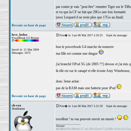
par contre je vais "peut être" remettre Tiger sur le Ti
et vu que la CF ne fait que 29Go une fois formatée
(avec Leopard il ne reste plus que 17Go au final)
Revenir en haut de page
love_leeloo
Post� le: Lun 08 Mai 2017 à 20:25
Sujet du message:
PowerBook G3 Bronze
bon le powerbook G4 marche du tonnerre
Inscrit le: 11 Mar 2004
Messages: 5473
ma fille est comme une dingue
j'ai branché l'iPod 5G (de 2005 !!!) dessus et j'ai mis
là elle est sur le canapé et elle écoute Amy Winehouse
donc 3eme achat :
pas de la RAM mais une batterie pour iPod
Revenir en haut de page
ch-vox
Post� le: Lun 08 Mai 2017 à 21:59
Sujet du message:
Modérateur
excellent ! tu vas pouvoir ouvrir un musée !
_________________
Vincent
MacBook Pro Retina 15" mi-2014 Core i7 2,5GHz 16 Go 512 Go