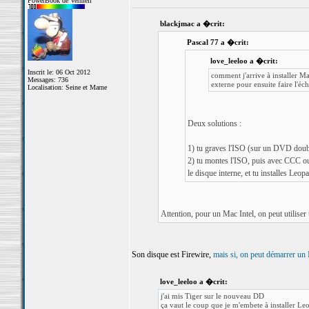
PowerBook de Vermeil
blackjmac a �crit:
Pascal 77 a �crit:
love_leeloo a �crit:
Inscrit le: 06 Oct 2012
comment j'arrive à installer M
Messages: 736
externe pour ensuite faire l'é
Localisation: Seine et Marne
Deux solutions :
1) tu graves l'ISO (sur un DVD doubl
2) tu montes l'ISO, puis avec CCC ou 
le disque interne, et tu installes Leop
Attention, pour un Mac Intel, on peut utilis
Son disque est Firewire,
mais si, on peut démarrer 
love_leeloo a �crit:
j'ai mis Tiger sur le nouveau DD
ça vaut le coup que je m'embete à installer Le