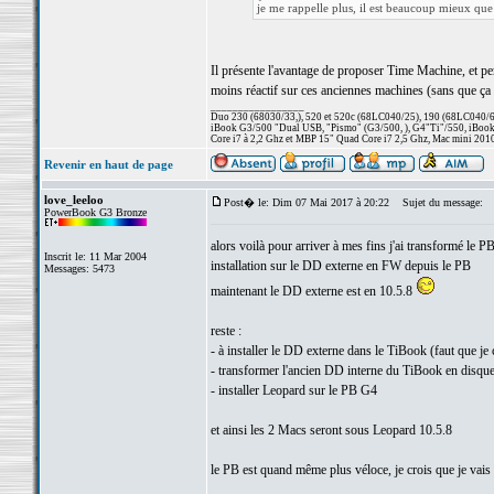
je me rappelle plus, il est beaucoup mieux que
Il présente l'avantage de proposer Time Machine, et per
moins réactif sur ces anciennes machines (sans que ça s
_________________
Duo 230 (68030/33,), 520 et 520c (68LC040/25), 190 (68LC040/66/
iBook G3/500 "Dual USB, "Pismo" (G3/500, ), G4"Ti"/550, iBook
Core i7 à 2,2 Ghz et MBP 15" Quad Core i7 2,5 Ghz, Mac mini 201
Revenir en haut de page
love_leeloo
Post� le: Dim 07 Mai 2017 à 20:22
Sujet du message:
PowerBook G3 Bronze
alors voilà pour arriver à mes fins j'ai transformé le P
Inscrit le: 11 Mar 2004
installation sur le DD externe en FW depuis le PB
Messages: 5473
maintenant le DD externe est en 10.5.8
reste :
- à installer le DD externe dans le TiBook (faut que je 
- transformer l'ancien DD interne du TiBook en disque
- installer Leopard sur le PB G4
et ainsi les 2 Macs seront sous Leopard 10.5.8
le PB est quand même plus véloce, je crois que je vais