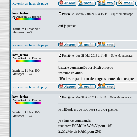
Revenir en haut de page
love_leeloo
Post� le: Mer 07 Juin 2017 à 15:14
Sujet du message:
PowerBook G3 Bronze
oui je pense
Inscrit le: 11 Mar 2004
Messages: 5473
Revenir en haut de page
love_leeloo
Post� le: Lun 21 Mai 2018 à 14:43
Sujet du message:
PowerBook G3 Bronze
batterie commandée sur iFixit et reçue
Inscrit le: 11 Mar 2004
installée en 4min
Messages: 5473
l'iPod est reparti pour de longues heures de musique
Revenir en haut de page
love_leeloo
Post� le: Mer 28 Avr 2021 à 14:10
Sujet du message:
PowerBook G3 Bronze
le TiBook est de nouveau sorti du grenier
Inscrit le: 11 Mar 2004
Messages: 5473
je viens de commander :
une carte PCMCIA Wifi-N pour 10€
2x512Mo de RAM pour 20€