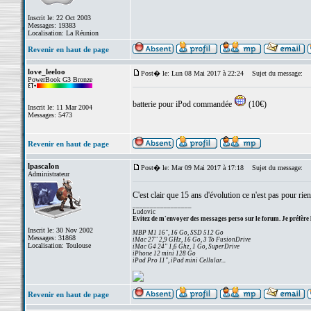
Inscrit le: 22 Oct 2003
Messages: 19383
Localisation: La Réunion
Revenir en haut de page
love_leeloo
Post� le: Lun 08 Mai 2017 à 22:24
Sujet du message:
PowerBook G3 Bronze
batterie pour iPod commandée
(10€)
Inscrit le: 11 Mar 2004
Messages: 5473
Revenir en haut de page
lpascalon
Post� le: Mar 09 Mai 2017 à 17:18
Sujet du message:
Administrateur
C'est clair que 15 ans d'évolution ce n'est pas pour ri
_________________
Ludovic
Evitez de m'envoyer des messages perso sur le forum. Je préfère 
Inscrit le: 30 Nov 2002
MBP M1 16", 16 Go, SSD 512 Go
Messages: 31868
iMac 27" 2,9 GHz, 16 Go, 3 To FusionDrive
Localisation: Toulouse
iMac G4 24" 1,6 Ghz, 1 Go, SuperDrive
iPhone 12 mini 128 Go
iPad Pro 11", iPad mini Cellular...
Revenir en haut de page