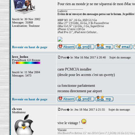
Pour rien au monde je ne me séparerai de mon iMac to
_________________
Ludovic
Evitez de m'envoyer des messages perso sur le forum. Je préfère 
Inscrit le: 30 Nov 2002
MBP M1 16", 16 Go, SSD 512 Go
Messages: 31868
iMac 27" 2,9 GHz, 16 Go, 3 To FusionDrive
Localisation: Toulouse
iMac G4 24" 1,6 Ghz, 1 Go, SuperDrive
iPhone 12 mini 128 Go
iPad Pro 11", iPad mini Cellular...
Revenir en haut de page
love_leeloo
Post� le: Mar 16 Mai 2017 à 20:40
Sujet du message:
PowerBook G3 Bronze
carte PCMCIA installee
Inscrit le: 11 Mar 2004
(desole pour les accents c'est un qwerty)
Messages: 5473
ca fonctionne parfaitement
reconnu directement par airport
Revenir en haut de page
ch-vox
Post� le: Jeu 18 Mai 2017 à 21:55
Sujet du message:
Modérateur
vive le vintage !
_________________
Vincent
MacBook Pro Retina 15" mi-2014 Core i7 2,5GHz 16 Go 512 Go