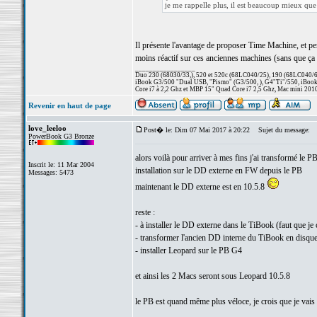
je me rappelle plus, il est beaucoup mieux que
Il présente l'avantage de proposer Time Machine, et per
moins réactif sur ces anciennes machines (sans que ça s
_________________
Duo 230 (68030/33,), 520 et 520c (68LC040/25), 190 (68LC040/66/
iBook G3/500 "Dual USB, "Pismo" (G3/500, ), G4"Ti"/550, iBook
Core i7 à 2,2 Ghz et MBP 15" Quad Core i7 2,5 Ghz, Mac mini 201
Revenir en haut de page
love_leeloo
Post� le: Dim 07 Mai 2017 à 20:22
Sujet du message:
PowerBook G3 Bronze
alors voilà pour arriver à mes fins j'ai transformé le P
Inscrit le: 11 Mar 2004
installation sur le DD externe en FW depuis le PB
Messages: 5473
maintenant le DD externe est en 10.5.8
reste :
- à installer le DD externe dans le TiBook (faut que je 
- transformer l'ancien DD interne du TiBook en disque
- installer Leopard sur le PB G4
et ainsi les 2 Macs seront sous Leopard 10.5.8
le PB est quand même plus véloce, je crois que je vais