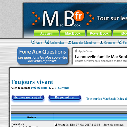
MacBook-fr.com : 100% Apple... 100% nomade !
Aller au contenu
-
Aller au menu général
-
Aller au menu de la
Menu général
Accueil
MacBook
PowerBook
iBo
Aide
Rechercher
Liste des Membres
Groupes
S'e
Toujours vivant
Aller � la page
Pr�c�dente
1
,
2
,
3
Suivante
Tout sur les MacBook Index 
Auteur
Pascal 77
Post� le: Dim 07 Mai 2017 à 10:53
Sujet du message: