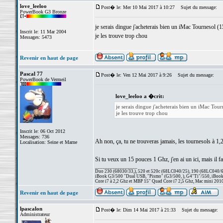
love_leeloo
Post� le: Mer 10 Mai 2017 à 10:27
Sujet du message:
PowerBook G3 Bronze
je serais dingue j'acheterais bien un iMac Tourneso
Inscrit le: 11 Mar 2004
je les trouve trop chou
Messages: 5473
Revenir en haut de page
Pascal 77
Post� le: Ven 12 Mai 2017 à 9:26
Sujet du message:
PowerBook de Vermeil
love_leeloo a �crit:
je serais dingue j'acheterais bien un iMac T
je les trouve trop chou
Inscrit le: 06 Oct 2012
Messages: 736
Ah non, ça, tu ne trouveras jamais, les tournesols à 1
Localisation: Seine et Marne
Si tu veux un 15 pouces 1 Ghz, j'en ai un ici, mais il fa
_________________
Duo 230 (68030/33,), 520 et 520c (68LC040/25), 190 (68LC040/66/
iBook G3/500 "Dual USB, "Pismo" (G3/500, ), G4"Ti"/550, iBook
Core i7 à 2,2 Ghz et MBP 15" Quad Core i7 2,5 Ghz, Mac mini 201
Revenir en haut de page
lpascalon
Post� le: Dim 14 Mai 2017 à 21:33
Sujet du message:
Administrateur