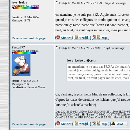
love_leeloo
Post� le: Mar 09 Mai 2017 à 17:29
Sujet du message:
PowerBook G3 Bronze
en attendant, je ne suis pas PRO Apple, mais force es
Inscrit le: 11 Mar 2004
quand je vois des collègues de boulot qui ont du chan
Messages: 5473
parce que ça rame, parce que l'écran est naze, parce ci, 
bref, au final, on veut payer moins cher, mais pas sur q
Revenir en haut de page
Pascal 77
Post� le: Mer 10 Mai 2017 à 9:30
Sujet du message:
PowerBook de Vermeil
love_leeloo a �crit:
en attendant, je ne suis pas PRO Apple, mais f
quand je vois des collègues de boulot qui ont
parce que ça rame, parce que l'écran est naze, p
bref, au final, on veut payer moins cher, mais 
Inscrit le: 06 Oct 2012
Messages: 736
Localisation: Seine et Marne
Ça, c'est sûr, le plus vieux Mac de ma collection, le Du
d'après les dates de créations de fichiers que j'ai trou
lorsque j'ai acheté la machine).
_________________
Duo 230 (68030/33,), 520 et 520c (68LC040/25), 190 (68LC040/66/
iBook G3/500 "Dual USB, "Pismo" (G3/500, ), G4"Ti"/550, iBook
Core i7 à 2,2 Ghz et MBP 15" Quad Core i7 2,5 Ghz, Mac mini 201
Revenir en haut de page