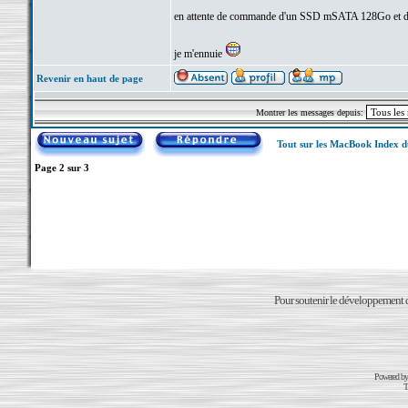
en attente de commande d'un SSD mSATA 128Go et 
je m'ennuie
Revenir en haut de page
Montrer les messages depuis:
Tout sur les MacBook Index 
Page
2
sur
3
Pour soutenir le développement du
Powered b
T