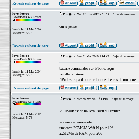
Revenir en haut de page
love_leeloo
Post� le: Mer 07 Juin 2017 à 15:14
Sujet du message:
PowerBook G3 Bronze
oui je pense
Inscrit le: 11 Mar 2004
Messages: 5473
Revenir en haut de page
love_leeloo
Post� le: Lun 21 Mai 2018 à 14:43
Sujet du message:
PowerBook G3 Bronze
batterie commandée sur iFixit et reçue
Inscrit le: 11 Mar 2004
installée en 4min
Messages: 5473
l'iPod est reparti pour de longues heures de musique
Revenir en haut de page
love_leeloo
Post� le: Mer 28 Avr 2021 à 14:10
Sujet du message:
PowerBook G3 Bronze
le TiBook est de nouveau sorti du grenier
Inscrit le: 11 Mar 2004
Messages: 5473
je viens de commander :
une carte PCMCIA Wifi-N pour 10€
2x512Mo de RAM pour 20€