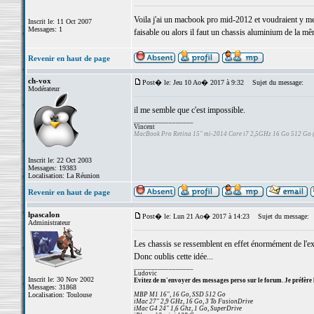
Voila j'ai un macbook pro mid-2012 et voudraient y me
Inscrit le: 11 Oct 2007
Messages: 1
faisable ou alors il faut un chassis aluminium de la m
Revenir en haut de page
ch-vox
Post� le: Jeu 10 Ao� 2017 à 9:32
Sujet du message:
Modérateur
il me semble que c'est impossible.
_________________
Vincent
MacBook Pro Retina 15" mi-2014 Core i7 2,5GHz 16 Go 512 Go
Inscrit le: 22 Oct 2003
Messages: 19383
Localisation: La Réunion
Revenir en haut de page
lpascalon
Post� le: Lun 21 Ao� 2017 à 14:23
Sujet du message:
Administrateur
Les chassis se ressemblent en effet énormément de l'ex
Donc oublis cette idée...
_________________
Ludovic
Inscrit le: 30 Nov 2002
Evitez de m'envoyer des messages perso sur le forum. Je préfère 
Messages: 31868
Localisation: Toulouse
MBP M1 16", 16 Go, SSD 512 Go
iMac 27" 2,9 GHz, 16 Go, 3 To FusionDrive
iMac G4 24" 1,6 Ghz, 1 Go, SuperDrive