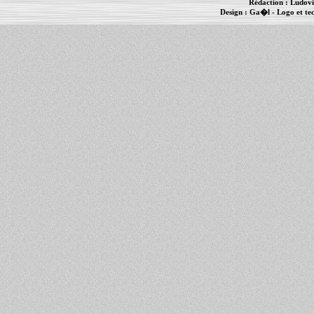
Rédaction :
Ludovi
Design :
Ga�l
- Logo et te
Informations :
PowerBook
-
MacBook Pro
-
i