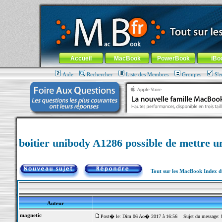
MacBook-fr.com : 100% Apple... 100% nomade !
Aller au contenu
-
Aller au menu général
-
Aller au menu de la
Menu général
Accueil
MacBook
PowerBook
iBo
Aide
Rechercher
Liste des Membres
Groupes
S'e
boitier unibody A1286 possible de mettre u
Tout sur les MacBook Index 
Auteur
magnetic
Post� le: Dim 06 Ao� 2017 à 16:56
Sujet du message: bo