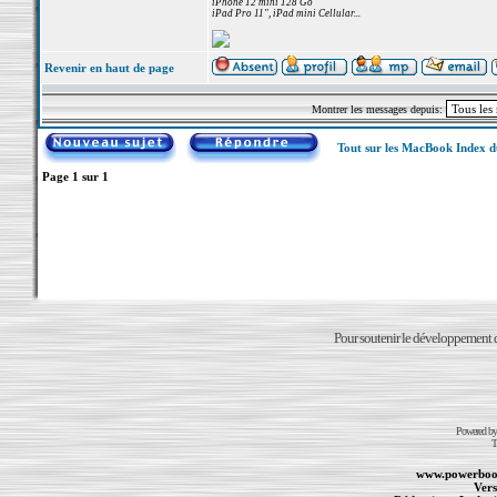
iPhone 12 mini 128 Go
iPad Pro 11", iPad mini Cellular...
Revenir en haut de page
Montrer les messages depuis:
Tout sur les MacBook Index 
Page
1
sur
1
Pour soutenir le développement du
Powered b
T
www.powerboo
Vers