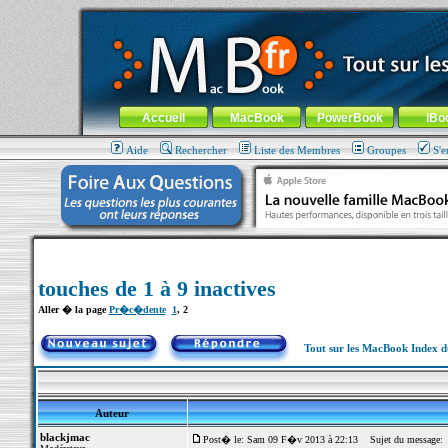
MacBook-fr.com : 100% Apple... 100% nomade !
Aller au contenu
-
Aller au menu général
-
Aller au menu de la
Menu général
Accueil
MacBook
PowerBook
iBo
Aide
Rechercher
Liste des Membres
Groupes
S'e
touches de 1 à 9 inactives
Aller � la page
Pr�c�dente
1
,
2
Tout sur les MacBook Index 
Auteur
blackjmac
Post� le: Sam 09 F�v 2013 à 22:13
Sujet du message: