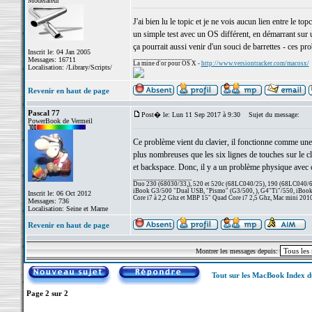
Modérateur
J'ai bien lu le topic et je ne vois aucun lien entre le to
un simple test avec un OS différent, en démarrant sur u
ça pourrait aussi venir d'un souci de barrettes - ces pr
Inscrit le: 04 Jan 2005
_________________
Messages: 16711
La mine d'or pour OS X -
http://www.versiontracker.com/macosx/
Localisation: /Library/Scripts/
Revenir en haut de page
Pascal 77
Post� le: Lun 11 Sep 2017 à 9:30
Sujet du message:
PowerBook de Vermeil
Ce problème vient du clavier, il fonctionne comme une m
plus nombreuses que les six lignes de touches sur le clav
et backspace. Donc, il y a un problème physique avec ce
_________________
Duo 230 (68030/33,), 520 et 520c (68LC040/25), 190 (68LC040/66/
iBook G3/500 "Dual USB, "Pismo" (G3/500, ), G4"Ti"/550, iBook
Inscrit le: 06 Oct 2012
Core i7 à 2,2 Ghz et MBP 15" Quad Core i7 2,5 Ghz, Mac mini 201
Messages: 736
Localisation: Seine et Marne
Revenir en haut de page
Montrer les messages depuis:
Tout sur les MacBook Index 
Page
2
sur
2