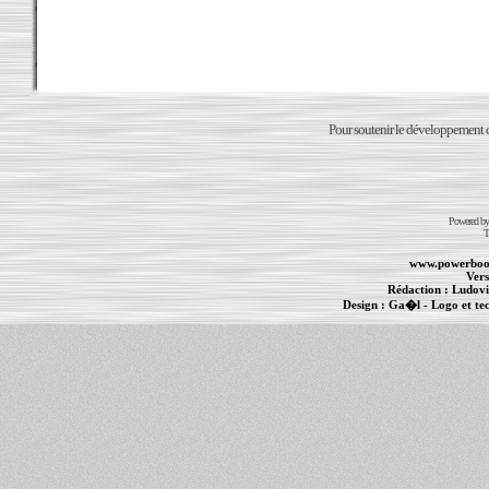
Pour soutenir le développement du
Powered b
T
www.powerboo
Vers
Rédaction :
Ludovi
Design :
Ga�l
- Logo et te
Informations :
PowerBook
-
MacBook Pro
-
i