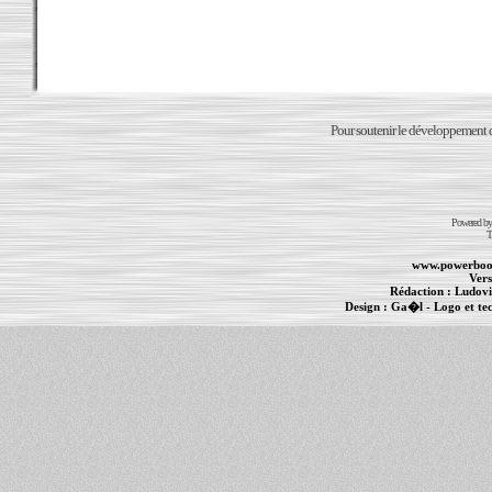
Pour soutenir le développement du
Powered b
T
www.powerboo
Vers
Rédaction :
Ludovi
Design :
Ga�l
- Logo et te
Informations :
PowerBook
-
MacBook Pro
-
i