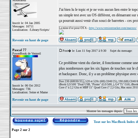
Modérateur
J'ai bien lu le topic et je ne vois aucun lien entre le to
un simple test avec un OS différent, en démarrant sur u
ça pourrait aussi venir d'un souci de barrettes - ces pr
Inscrit le: 04 Jan 2005
_________________
Messages: 16711
La mine d'or pour OS X -
http://www.versiontracker.com/macosx/
Localisation: /Library/Scripts/
Revenir en haut de page
Pascal 77
Post� le: Lun 11 Sep 2017 à 9:30
Sujet du message:
PowerBook de Vermeil
Ce problème vient du clavier, il fonctionne comme une m
plus nombreuses que les six lignes de touches sur le clav
et backspace. Donc, il y a un problème physique avec ce
_________________
Duo 230 (68030/33,), 520 et 520c (68LC040/25), 190 (68LC040/66/
iBook G3/500 "Dual USB, "Pismo" (G3/500, ), G4"Ti"/550, iBook
Inscrit le: 06 Oct 2012
Core i7 à 2,2 Ghz et MBP 15" Quad Core i7 2,5 Ghz, Mac mini 201
Messages: 736
Localisation: Seine et Marne
Revenir en haut de page
Montrer les messages depuis:
Tout sur les MacBook Index 
Page
2
sur
2