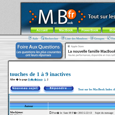
MacBook-fr.com : 100% Apple... 100% nomade !
Aller au contenu
-
Aller au menu général
-
Aller au menu de la
Menu général
Accueil
MacBook
PowerBook
iBo
Aide
Rechercher
Liste des Membres
Groupes
S'e
touches de 1 à 9 inactives
Aller � la page
Pr�c�dente
1
,
2
Tout sur les MacBook Index 
Auteur
blackjmac
Post� le: Sam 09 F�v 2013 à 22:13
Sujet du message: