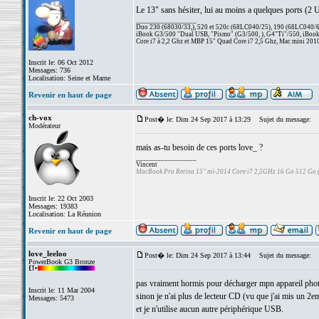
Le 13" sans hésiter, lui au moins a quelques ports (2 
_________________
Duo 230 (68030/33,), 520 et 520c (68LC040/25), 190 (68LC040/66/
iBook G3/500 "Dual USB, "Pismo" (G3/500, ), G4"Ti"/550, iBook
Core i7 à 2,2 Ghz et MBP 15" Quad Core i7 2,5 Ghz, Mac mini 201
Inscrit le: 06 Oct 2012
Messages: 736
Localisation: Seine et Marne
Revenir en haut de page
ch-vox
Post� le: Dim 24 Sep 2017 à 13:29
Sujet du message:
Modérateur
mais as-tu besoin de ces ports love_ ?
_________________
Vincent
MacBook Pro Retina 15" mi-2014 Core i7 2,5GHz 16 Go 512 Go
Inscrit le: 22 Oct 2003
Messages: 19383
Localisation: La Réunion
Revenir en haut de page
love_leeloo
Post� le: Dim 24 Sep 2017 à 13:44
Sujet du message:
PowerBook G3 Bronze
pas vraiment hormis pour décharger mpn appareil photo
Inscrit le: 11 Mar 2004
sinon je n'ai plus de lecteur CD (vu que j'ai mis un 
Messages: 5473
et je n'utilise aucun autre périphérique USB.