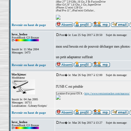
iMac 27" 2,9 GHz, 16 Go, 3 To FusionDrive
iMac G4 24" 1,6 Ghz, 1 Go, SuperDrive
iPhone 12 mini 128 Go
iPad Pro 11", iPad mini Cellular...
Revenir en haut de page
love_leeloo
Post� le: Lun 25 Sep 2017 à 20:50
Sujet du message:
PowerBook G3 Bronze
mon seul besoin est de pouvoir décharger mes photos 
Inscrit le: 11 Mar 2004
Messages: 5473
un petit adaptateur suffirait
Revenir en haut de page
blackjmac
Post� le: Mar 26 Sep 2017 à 12:00
Sujet du message:
Modérateur
l'USB C est pénible
_________________
La mine d'or pour OS X -
http://www.versiontracker.com/macosx/
Inscrit le: 04 Jan 2005
Messages: 16711
Localisation: /Library/Scripts/
Revenir en haut de page
love_leeloo
Post� le: Mar 26 Sep 2017 à 13:27
Sujet du message:
PowerBook G3 Bronze