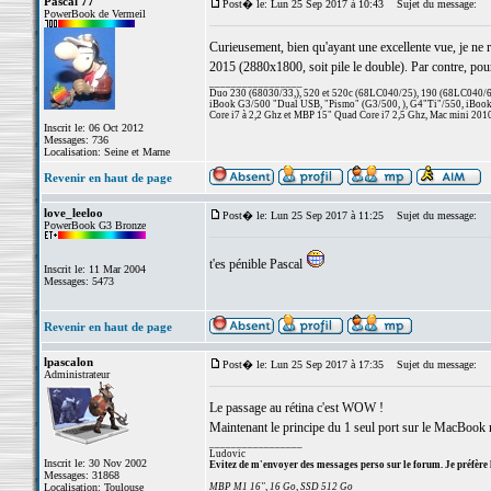
Pascal 77
Post� le: Lun 25 Sep 2017 à 10:43
Sujet du message:
PowerBook de Vermeil
Curieusement, bien qu'ayant une excellente vue, je ne
2015 (2880x1800, soit pile le double). Par contre, pou
_________________
Duo 230 (68030/33,), 520 et 520c (68LC040/25), 190 (68LC040/66/
iBook G3/500 "Dual USB, "Pismo" (G3/500, ), G4"Ti"/550, iBook
Core i7 à 2,2 Ghz et MBP 15" Quad Core i7 2,5 Ghz, Mac mini 201
Inscrit le: 06 Oct 2012
Messages: 736
Localisation: Seine et Marne
Revenir en haut de page
love_leeloo
Post� le: Lun 25 Sep 2017 à 11:25
Sujet du message:
PowerBook G3 Bronze
t'es pénible Pascal
Inscrit le: 11 Mar 2004
Messages: 5473
Revenir en haut de page
lpascalon
Post� le: Lun 25 Sep 2017 à 17:35
Sujet du message:
Administrateur
Le passage au rétina c'est WOW !
Maintenant le principe du 1 seul port sur le MacBook 
_________________
Ludovic
Inscrit le: 30 Nov 2002
Evitez de m'envoyer des messages perso sur le forum. Je préfère 
Messages: 31868
Localisation: Toulouse
MBP M1 16", 16 Go, SSD 512 Go