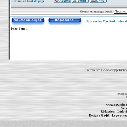
Revenir en haut de page
Montrer les messages depuis:
Tout sur les MacBook Index 
Page
1
sur
1
Pour soutenir le développement du
Powered b
T
www.powerboo
Vers
Rédaction :
Ludovi
Design :
Ga�l
- Logo et te
Informations :
PowerBook
-
MacBook Pro
-
i