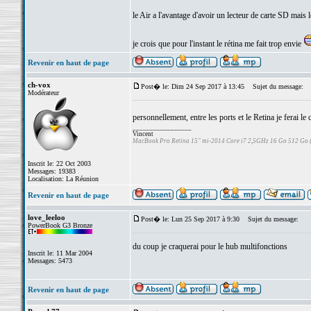
le Air a l'avantage d'avoir un lecteur de carte SD mais 
je crois que pour l'instant le rétina me fait trop envie
Revenir en haut de page
ch-vox
Post� le: Dim 24 Sep 2017 à 13:45
Sujet du message:
Modérateur
personnellement, entre les ports et le Retina je ferai le
_________________
Vincent
MacBook Pro Retina 15" mi-2014 Core i7 2,5GHz 16 Go 512 Go
Inscrit le: 22 Oct 2003
Messages: 19383
Localisation: La Réunion
Revenir en haut de page
love_leeloo
Post� le: Lun 25 Sep 2017 à 9:30
Sujet du message:
PowerBook G3 Bronze
du coup je craquerai pour le hub multifonctions
Inscrit le: 11 Mar 2004
Messages: 5473
Revenir en haut de page