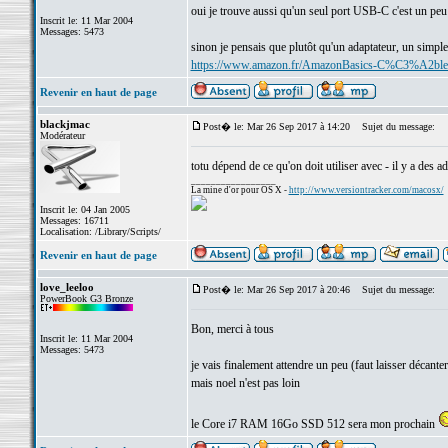
oui je trouve aussi qu'un seul port USB-C c'est un peu 
Inscrit le: 11 Mar 2004
Messages: 5473
sinon je pensais que plutôt qu'un adaptateur, un simple
https://www.amazon.fr/AmazonBasics-C%C3%A2b
Revenir en haut de page
blackjmac
Post� le: Mar 26 Sep 2017 à 14:20
Sujet du message:
Modérateur
totu dépend de ce qu'on doit utiliser avec - il y a des 
_________________
La mine d'or pour OS X -
http://www.versiontracker.com/macosx/
Inscrit le: 04 Jan 2005
Messages: 16711
Localisation: /Library/Scripts/
Revenir en haut de page
love_leeloo
Post� le: Mar 26 Sep 2017 à 20:46
Sujet du message:
PowerBook G3 Bronze
Bon, merci à tous
Inscrit le: 11 Mar 2004
Messages: 5473
je vais finalement attendre un peu (faut laisser décante
mais noel n'est pas loin
le Core i7 RAM 16Go SSD 512 sera mon prochain