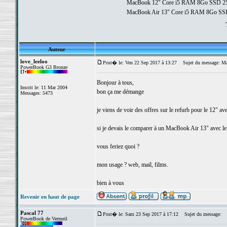
MacBook 12" Core i5 RAM 8Go SSD 2
MacBook Air 13" Core i5 RAM 8Go SS
Auteur
love_leeloo
Post� le: Ven 22 Sep 2017 à 13:27
Sujet du message: Ma
PowerBook G3 Bronze
Bonjour à tous,
Inscrit le: 11 Mar 2004
bon ça me démange
Messages: 5473
je viens de voir des offres sur le refurb pour le 12"
si je devais le comparer à un MacBook Air 13" avec 
vous feriez quoi ?
mon usage ? web, mail, films.
bien à vous
Revenir en haut de page
Pascal 77
Post� le: Sam 23 Sep 2017 à 17:12
Sujet du message:
PowerBook de Vermeil