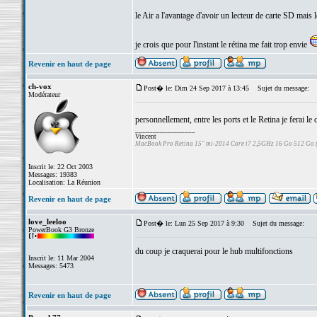
le Air a l'avantage d'avoir un lecteur de carte SD mais 
je crois que pour l'instant le rétina me fait trop envie
Revenir en haut de page
ch-vox
Post� le: Dim 24 Sep 2017 à 13:45
Sujet du message:
Modérateur
personnellement, entre les ports et le Retina je ferai le
_________________
Vincent
MacBook Pro Retina 15" mi-2014 Core i7 2,5GHz 16 Go 512 Go
Inscrit le: 22 Oct 2003
Messages: 19383
Localisation: La Réunion
Revenir en haut de page
love_leeloo
Post� le: Lun 25 Sep 2017 à 9:30
Sujet du message:
PowerBook G3 Bronze
du coup je craquerai pour le hub multifonctions
Inscrit le: 11 Mar 2004
Messages: 5473
Revenir en haut de page