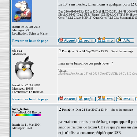
Le 13" sans hésiter, lui au moins a quelques ports (2 
_________________
Duo 230 (68030/33,), 520 et 520c (68LC040/25), 190 (68LC040/66/
iBook G3/500 "Dual USB, "Pismo" (G3/500, ), G4"Ti"/550, iBook
Core i7 à 2,2 Ghz et MBP 15" Quad Core i7 2,5 Ghz, Mac mini 201
Inscrit le: 06 Oct 2012
Messages: 736
Localisation: Seine et Marne
Revenir en haut de page
ch-vox
Post� le: Dim 24 Sep 2017 à 13:29
Sujet du message:
Modérateur
mais as-tu besoin de ces ports love_ ?
_________________
Vincent
MacBook Pro Retina 15" mi-2014 Core i7 2,5GHz 16 Go 512 Go
Inscrit le: 22 Oct 2003
Messages: 19383
Localisation: La Réunion
Revenir en haut de page
love_leeloo
Post� le: Dim 24 Sep 2017 à 13:44
Sujet du message:
PowerBook G3 Bronze
pas vraiment hormis pour décharger mpn appareil photo
Inscrit le: 11 Mar 2004
sinon je n'ai plus de lecteur CD (vu que j'ai mis un 
Messages: 5473
et je n'utilise aucun autre périphérique USB.