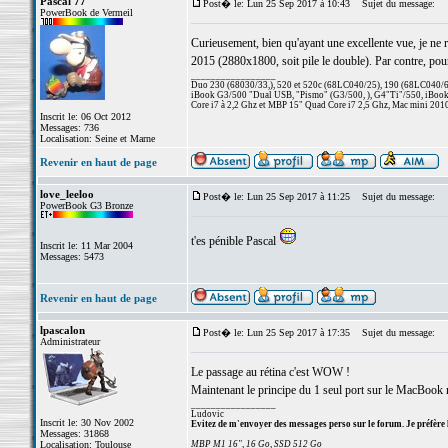
Pascal 77
Post� le: Lun 25 Sep 2017 à 10:43
Sujet du message:
PowerBook de Vermeil
Curieusement, bien qu'ayant une excellente vue, je ne
2015 (2880x1800, soit pile le double). Par contre, pou
_________________
Duo 230 (68030/33,), 520 et 520c (68LC040/25), 190 (68LC040/66/
iBook G3/500 "Dual USB, "Pismo" (G3/500, ), G4"Ti"/550, iBook
Core i7 à 2,2 Ghz et MBP 15" Quad Core i7 2,5 Ghz, Mac mini 201
Inscrit le: 06 Oct 2012
Messages: 736
Localisation: Seine et Marne
Revenir en haut de page
love_leeloo
Post� le: Lun 25 Sep 2017 à 11:25
Sujet du message:
PowerBook G3 Bronze
t'es pénible Pascal
Inscrit le: 11 Mar 2004
Messages: 5473
Revenir en haut de page
lpascalon
Post� le: Lun 25 Sep 2017 à 17:35
Sujet du message:
Administrateur
Le passage au rétina c'est WOW !
Maintenant le principe du 1 seul port sur le MacBook 
_________________
Ludovic
Inscrit le: 30 Nov 2002
Evitez de m'envoyer des messages perso sur le forum. Je préfère 
Messages: 31868
Localisation: Toulouse
MBP M1 16", 16 Go, SSD 512 Go