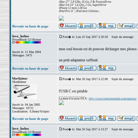
iMac 27" 2,9 GHz, 16 Go, 3 To FusionDrive
iMac G4 24" 1,6 Ghz, 1 Go, SuperDrive
iPhone 12 mini 128 Go
iPad Pro 11", iPad mini Cellular...
Revenir en haut de page
love_leeloo
Post� le: Lun 25 Sep 2017 à 20:50
Sujet du message:
PowerBook G3 Bronze
mon seul besoin est de pouvoir décharger mes photos 
Inscrit le: 11 Mar 2004
Messages: 5473
un petit adaptateur suffirait
Revenir en haut de page
blackjmac
Post� le: Mar 26 Sep 2017 à 12:00
Sujet du message:
Modérateur
l'USB C est pénible
_________________
La mine d'or pour OS X -
http://www.versiontracker.com/macosx/
Inscrit le: 04 Jan 2005
Messages: 16711
Localisation: /Library/Scripts/
Revenir en haut de page
love_leeloo
Post� le: Mar 26 Sep 2017 à 13:27
Sujet du message:
PowerBook G3 Bronze