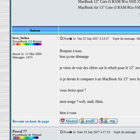
MacBook 12" Core i5 RAM 8Go SSD 2
MacBook Air 13" Core i5 RAM 8Go SS
Auteur
love_leeloo
Post� le: Ven 22 Sep 2017 à 13:27
Sujet du message: Ma
PowerBook G3 Bronze
Bonjour à tous,
Inscrit le: 11 Mar 2004
bon ça me démange
Messages: 5473
je viens de voir des offres sur le refurb pour le 12"
si je devais le comparer à un MacBook Air 13" avec 
vous feriez quoi ?
mon usage ? web, mail, films.
bien à vous
Revenir en haut de page
Pascal 77
Post� le: Sam 23 Sep 2017 à 17:12
Sujet du message:
PowerBook de Vermeil