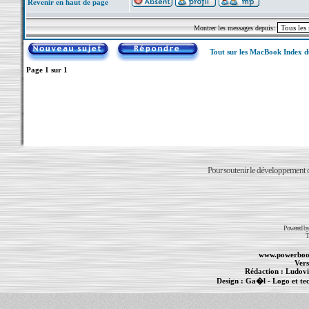
Revenir en haut de page
Montrer les messages depuis:
Tout sur les MacBook Index 
Page
1
sur
1
Pour soutenir le développement du
Powered b
T
www.powerboo
Vers
Rédaction :
Ludovi
Design :
Ga�l
- Logo et te
Informations :
PowerBook
-
MacBook Pro
-
i