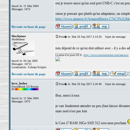
oui je trouve aussi qu'un seul port USB-C c'est un peu 
Inscrit le: 11 Mar 2004
Messages: 5473
sinon je pensais que plutôt qu'un adaptateur, un simple
https://www.amazon.fr/AmazonBasics-C%C3%A2b
Revenir en haut de page
blackjmac
Post� le: Mar 26 Sep 2017 à 14:20
Sujet du message:
Modérateur
totu dépend de ce qu'on doit utiliser avec - il y a des 
_________________
La mine d'or pour OS X -
http://www.versiontracker.com/macosx/
Inscrit le: 04 Jan 2005
Messages: 16711
Localisation: /Library/Scripts/
Revenir en haut de page
love_leeloo
Post� le: Mar 26 Sep 2017 à 20:46
Sujet du message:
PowerBook G3 Bronze
Bon, merci à tous
Inscrit le: 11 Mar 2004
Messages: 5473
je vais finalement attendre un peu (faut laisser décante
mais noel n'est pas loin
le Core i7 RAM 16Go SSD 512 sera mon prochain