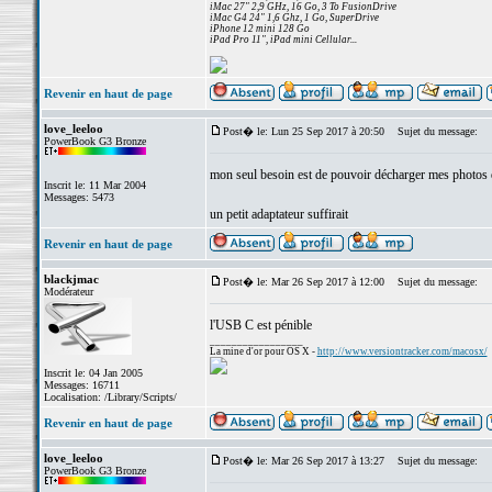
iMac 27" 2,9 GHz, 16 Go, 3 To FusionDrive
iMac G4 24" 1,6 Ghz, 1 Go, SuperDrive
iPhone 12 mini 128 Go
iPad Pro 11", iPad mini Cellular...
Revenir en haut de page
love_leeloo
Post� le: Lun 25 Sep 2017 à 20:50
Sujet du message:
PowerBook G3 Bronze
mon seul besoin est de pouvoir décharger mes photos 
Inscrit le: 11 Mar 2004
Messages: 5473
un petit adaptateur suffirait
Revenir en haut de page
blackjmac
Post� le: Mar 26 Sep 2017 à 12:00
Sujet du message:
Modérateur
l'USB C est pénible
_________________
La mine d'or pour OS X -
http://www.versiontracker.com/macosx/
Inscrit le: 04 Jan 2005
Messages: 16711
Localisation: /Library/Scripts/
Revenir en haut de page
love_leeloo
Post� le: Mar 26 Sep 2017 à 13:27
Sujet du message:
PowerBook G3 Bronze