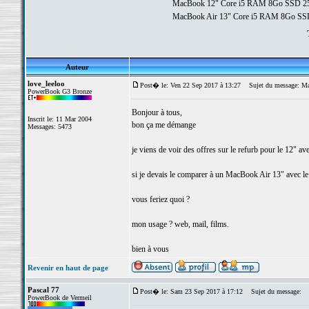
MacBook 12" Core i5 RAM 8Go SSD 2
MacBook Air 13" Core i5 RAM 8Go SS
Auteur
love_leeloo
Post� le: Ven 22 Sep 2017 à 13:27
Sujet du message: Ma
PowerBook G3 Bronze
Bonjour à tous,
Inscrit le: 11 Mar 2004
bon ça me démange
Messages: 5473
je viens de voir des offres sur le refurb pour le 12"
si je devais le comparer à un MacBook Air 13" avec 
vous feriez quoi ?
mon usage ? web, mail, films.
bien à vous
Revenir en haut de page
Pascal 77
Post� le: Sam 23 Sep 2017 à 17:12
Sujet du message:
PowerBook de Vermeil