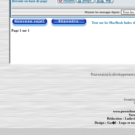
Revenir en haut de page
Montrer les messages depuis:
Tout sur les MacBook Index 
Page
1
sur
1
Pour soutenir le développement du
Powered b
T
www.powerboo
Vers
Rédaction :
Ludovi
Design :
Ga�l
- Logo et te
Informations :
PowerBook
-
MacBook Pro
-
i