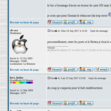
le Air a l'avantage d'avoir un lecteur de carte SD mais 
je crois que pour l'instant le rétina me fait trop envie
Revenir en haut de page
ch-vox
Post� le: Dim 24 Sep 2017 à 13:45
Sujet du message:
Modérateur
personnellement, entre les ports et le Retina je ferai le
_________________
Vincent
MacBook Pro Retina 15" mi-2014 Core i7 2,5GHz 16 Go 512 Go
Inscrit le: 22 Oct 2003
Messages: 19383
Localisation: La Réunion
Revenir en haut de page
love_leeloo
Post� le: Lun 25 Sep 2017 à 9:30
Sujet du message:
PowerBook G3 Bronze
du coup je craquerai pour le hub multifonctions
Inscrit le: 11 Mar 2004
Messages: 5473
Revenir en haut de page