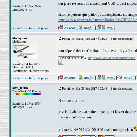
oui je trouve aussi qu'un seul port USB-C c'est un peu 
Inscrit le: 11 Mar 2004
Messages: 5473
sinon je pensais que plutôt qu'un adaptateur, un simple
https://www.amazon.fr/AmazonBasics-C%C3%A2b
Revenir en haut de page
blackjmac
Post� le: Mar 26 Sep 2017 à 14:20
Sujet du message:
Modérateur
totu dépend de ce qu'on doit utiliser avec - il y a des 
_________________
La mine d'or pour OS X -
http://www.versiontracker.com/macosx/
Inscrit le: 04 Jan 2005
Messages: 16711
Localisation: /Library/Scripts/
Revenir en haut de page
love_leeloo
Post� le: Mar 26 Sep 2017 à 20:46
Sujet du message:
PowerBook G3 Bronze
Bon, merci à tous
Inscrit le: 11 Mar 2004
Messages: 5473
je vais finalement attendre un peu (faut laisser décante
mais noel n'est pas loin
le Core i7 RAM 16Go SSD 512 sera mon prochain