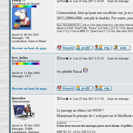
Pascal 77
Post� le: Lun 25 Sep 2017 à 10:43
Sujet du message:
PowerBook de Vermeil
Curieusement, bien qu'ayant une excellente vue, je ne
2015 (2880x1800, soit pile le double). Par contre, pou
_________________
Duo 230 (68030/33,), 520 et 520c (68LC040/25), 190 (68LC040/66/
iBook G3/500 "Dual USB, "Pismo" (G3/500, ), G4"Ti"/550, iBook
Core i7 à 2,2 Ghz et MBP 15" Quad Core i7 2,5 Ghz, Mac mini 201
Inscrit le: 06 Oct 2012
Messages: 736
Localisation: Seine et Marne
Revenir en haut de page
love_leeloo
Post� le: Lun 25 Sep 2017 à 11:25
Sujet du message:
PowerBook G3 Bronze
t'es pénible Pascal
Inscrit le: 11 Mar 2004
Messages: 5473
Revenir en haut de page
lpascalon
Post� le: Lun 25 Sep 2017 à 17:35
Sujet du message:
Administrateur
Le passage au rétina c'est WOW !
Maintenant le principe du 1 seul port sur le MacBook 
_________________
Ludovic
Inscrit le: 30 Nov 2002
Evitez de m'envoyer des messages perso sur le forum. Je préfère 
Messages: 31868
Localisation: Toulouse
MBP M1 16", 16 Go, SSD 512 Go