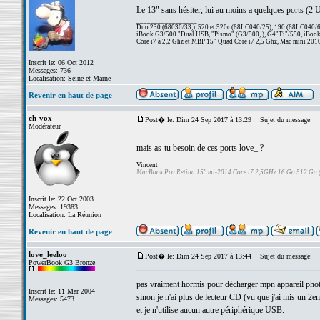
Le 13" sans hésiter, lui au moins a quelques ports (2 
_________________
Duo 230 (68030/33,), 520 et 520c (68LC040/25), 190 (68LC040/66/
iBook G3/500 "Dual USB, "Pismo" (G3/500, ), G4"Ti"/550, iBook
Core i7 à 2,2 Ghz et MBP 15" Quad Core i7 2,5 Ghz, Mac mini 201
Inscrit le: 06 Oct 2012
Messages: 736
Localisation: Seine et Marne
Revenir en haut de page
ch-vox
Post� le: Dim 24 Sep 2017 à 13:29
Sujet du message:
Modérateur
mais as-tu besoin de ces ports love_ ?
_________________
Vincent
MacBook Pro Retina 15" mi-2014 Core i7 2,5GHz 16 Go 512 Go
Inscrit le: 22 Oct 2003
Messages: 19383
Localisation: La Réunion
Revenir en haut de page
love_leeloo
Post� le: Dim 24 Sep 2017 à 13:44
Sujet du message:
PowerBook G3 Bronze
pas vraiment hormis pour décharger mpn appareil photo
Inscrit le: 11 Mar 2004
sinon je n'ai plus de lecteur CD (vu que j'ai mis un 
Messages: 5473
et je n'utilise aucun autre périphérique USB.