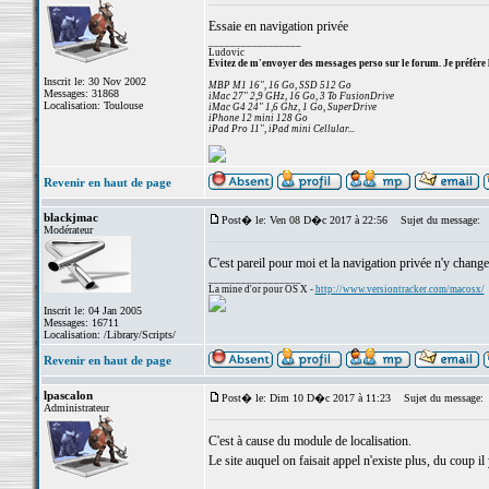
Essaie en navigation privée
_________________
Ludovic
Evitez de m'envoyer des messages perso sur le forum. Je préfère 
Inscrit le: 30 Nov 2002
MBP M1 16", 16 Go, SSD 512 Go
Messages: 31868
iMac 27" 2,9 GHz, 16 Go, 3 To FusionDrive
Localisation: Toulouse
iMac G4 24" 1,6 Ghz, 1 Go, SuperDrive
iPhone 12 mini 128 Go
iPad Pro 11", iPad mini Cellular...
Revenir en haut de page
blackjmac
Post� le: Ven 08 D�c 2017 à 22:56
Sujet du message:
Modérateur
C'est pareil pour moi et la navigation privée n'y change
_________________
La mine d'or pour OS X -
http://www.versiontracker.com/macosx/
Inscrit le: 04 Jan 2005
Messages: 16711
Localisation: /Library/Scripts/
Revenir en haut de page
lpascalon
Post� le: Dim 10 D�c 2017 à 11:23
Sujet du message:
Administrateur
C'est à cause du module de localisation.
Le site auquel on faisait appel n'existe plus, du coup il 