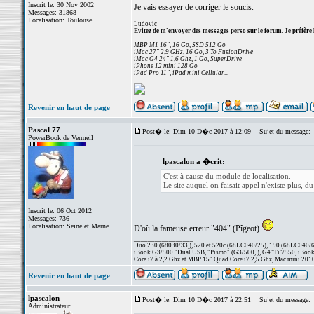
Inscrit le: 30 Nov 2002
Je vais essayer de corriger le soucis.
Messages: 31868
_________________
Localisation: Toulouse
Ludovic
Evitez de m'envoyer des messages perso sur le forum. Je préfère 
MBP M1 16", 16 Go, SSD 512 Go
iMac 27" 2,9 GHz, 16 Go, 3 To FusionDrive
iMac G4 24" 1,6 Ghz, 1 Go, SuperDrive
iPhone 12 mini 128 Go
iPad Pro 11", iPad mini Cellular...
Revenir en haut de page
Pascal 77
Post� le: Dim 10 D�c 2017 à 12:09
Sujet du message:
PowerBook de Vermeil
lpascalon a �crit:
C'est à cause du module de localisation.
Le site auquel on faisait appel n'existe plus, du
Inscrit le: 06 Oct 2012
Messages: 736
Localisation: Seine et Marne
D'où la fameuse erreur "404" (Pîgeot)
_________________
Duo 230 (68030/33,), 520 et 520c (68LC040/25), 190 (68LC040/66/
iBook G3/500 "Dual USB, "Pismo" (G3/500, ), G4"Ti"/550, iBook
Core i7 à 2,2 Ghz et MBP 15" Quad Core i7 2,5 Ghz, Mac mini 201
Revenir en haut de page
lpascalon
Post� le: Dim 10 D�c 2017 à 22:51
Sujet du message:
Administrateur