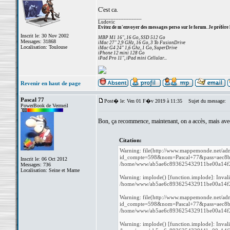
C'est ca.
_________________
Ludovic
Evitez de m'envoyer des messages perso sur le forum. Je préfère 
Inscrit le: 30 Nov 2002
MBP M1 16", 16 Go, SSD 512 Go
Messages: 31868
iMac 27" 2,9 GHz, 16 Go, 3 To FusionDrive
Localisation: Toulouse
iMac G4 24" 1,6 Ghz, 1 Go, SuperDrive
iPhone 12 mini 128 Go
iPad Pro 11", iPad mini Cellular...
Revenir en haut de page
Pascal 77
Post� le: Ven 01 F�v 2019 à 11:35
Sujet du message:
PowerBook de Vermeil
Bon, ça recommence, maintenant, on a accès, mais ave
Citation:
Warning: file(http://www.mappemonde.net/adm
id_compte=598&nom=Pascal+77&pass=aec8b764
Inscrit le: 06 Oct 2012
/home/www/ab5ae6c893625432911be00a14f27b
Messages: 736
Localisation: Seine et Marne
Warning: implode() [function.implode]: Inval
/home/www/ab5ae6c893625432911be00a14f27b
Warning: file(http://www.mappemonde.net/adm
id_compte=598&nom=Pascal+77&pass=aec8b764
/home/www/ab5ae6c893625432911be00a14f27b
Warning: implode() [function.implode]: Inval