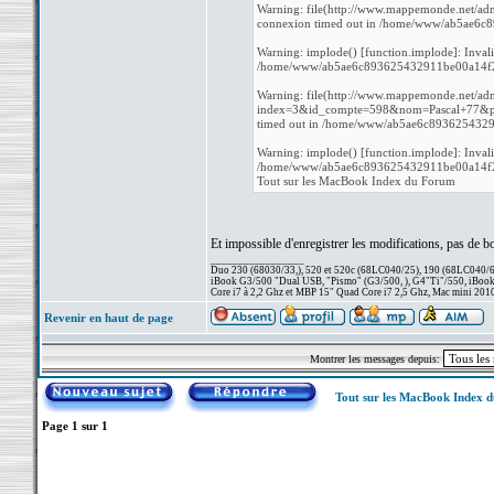
Warning: file(http://www.mappemonde.net/adm
connexion timed out in /home/www/ab5ae6c
Warning: implode() [function.implode]: Inval
/home/www/ab5ae6c893625432911be00a14f27b
Warning: file(http://www.mappemonde.net/adm
index=3&id_compte=598&nom=Pascal+77&pass
timed out in /home/www/ab5ae6c8936254329
Warning: implode() [function.implode]: Inval
/home/www/ab5ae6c893625432911be00a14f27b
Tout sur les MacBook Index du Forum
Et impossible d'enregistrer les modifications, pas de b
_________________
Duo 230 (68030/33,), 520 et 520c (68LC040/25), 190 (68LC040/66/
iBook G3/500 "Dual USB, "Pismo" (G3/500, ), G4"Ti"/550, iBook
Core i7 à 2,2 Ghz et MBP 15" Quad Core i7 2,5 Ghz, Mac mini 201
Revenir en haut de page
Montrer les messages depuis:
Tout sur les MacBook Index 
Page
1
sur
1