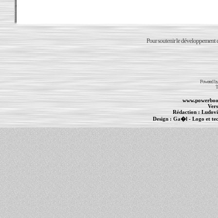
Pour soutenir le développement du
Powered b
T
www.powerboo
Vers
Rédaction :
Ludovi
Design :
Ga�l
- Logo et te
Informations :
PowerBook
-
MacBook Pro
-
i