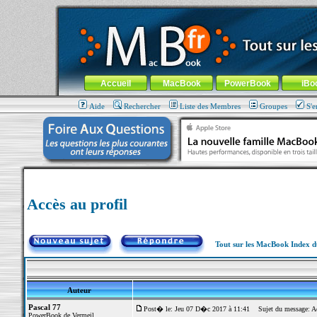
MacBook-fr.com : 100% Apple... 100% nomade !
Aller au contenu
-
Aller au menu général
-
Aller au menu de la
Menu général
Accueil
MacBook
PowerBook
iBo
Aide
Rechercher
Liste des Membres
Groupes
S'e
Accès au profil
Tout sur les MacBook Index 
Auteur
Pascal 77
Post� le: Jeu 07 D�c 2017 à 11:41
Sujet du message: Acc
PowerBook de Vermeil