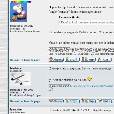
Depuis hier, je tente de me connecter à mon profil pour
l'onglet "console" donne le message suivant
Console a �crit:
! Failed to load resource : the server responde
Inscrit le: 06 Oct 2012
Messages: 736
Localisation: Seine et Marne
Ce qui dans la langue de Molière donne : "
! Echec de 
Voilà, si un admin voulait bien mettre son nez là dedan
_________________
Duo 230 (68030/33,), 520 et 520c (68LC040/25), 190 (68LC040/66/
iBook G3/500 "Dual USB, "Pismo" (G3/500, ), G4"Ti"/550, iBook
Core i7 à 2,2 Ghz et MBP 15" Quad Core i7 2,5 Ghz, Mac mini 201
Revenir en haut de page
blackjmac
Post� le: Jeu 07 D�c 2017 à 14:40
Sujet du message:
Modérateur
ça, c'est une mission pour Ludo
_________________
La mine d'or pour OS X -
http://www.versiontracker.com/macosx/
Inscrit le: 04 Jan 2005
Messages: 16711
Localisation: /Library/Scripts/
Revenir en haut de page
lpascalon
Post� le: Ven 08 D�c 2017 à 21:43
Sujet du message:
Administrateur