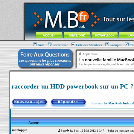
MacBook-fr.com : 100% Apple... 100% nomade !
Aller au contenu
-
Aller au menu général
-
Aller au menu de la
Menu général
Accueil
MacBook
PowerBook
iBo
Aide
Rechercher
Liste des Membres
Groupes
S'e
raccorder un HDD powerbook sur un PC ?
Tout sur les MacBook Index 
Auteur
monlappin
Post� le: Sam 12 Mai 2012 à 0:47
Sujet du message: rac