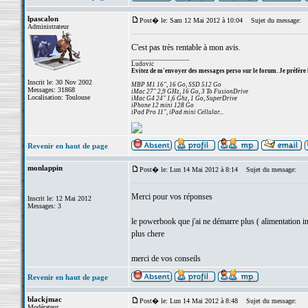
lpascalon
Post� le: Sam 12 Mai 2012 à 10:04
Sujet du message:
Administrateur
C'est pas très rentable à mon avis.
_________________
Ludovic
Evitez de m'envoyer des messages perso sur le forum. Je préfère 
Inscrit le: 30 Nov 2002
MBP M1 16", 16 Go, SSD 512 Go
Messages: 31868
iMac 27" 2,9 GHz, 16 Go, 3 To FusionDrive
Localisation: Toulouse
iMac G4 24" 1,6 Ghz, 1 Go, SuperDrive
iPhone 12 mini 128 Go
iPad Pro 11", iPad mini Cellular...
Revenir en haut de page
monlappin
Post� le: Lun 14 Mai 2012 à 8:14
Sujet du message:
Merci pour vos réponses
Inscrit le: 12 Mai 2012
Messages: 3
le powerbook que j'ai ne démarre plus ( alimentation int
plus chere
merci de vos conseils
Revenir en haut de page
blackjmac
Post� le: Lun 14 Mai 2012 à 8:48
Sujet du message:
Modérateur