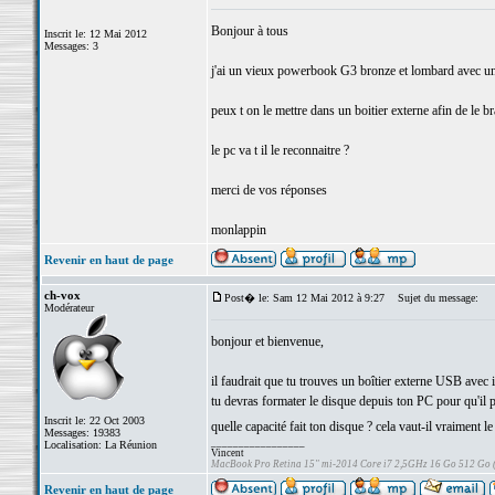
Bonjour à tous
Inscrit le: 12 Mai 2012
Messages: 3
j'ai un vieux powerbook G3 bronze et lombard avec u
peux t on le mettre dans un boitier externe afin de le b
le pc va t il le reconnaitre ?
merci de vos réponses
monlappin
Revenir en haut de page
ch-vox
Post� le: Sam 12 Mai 2012 à 9:27
Sujet du message:
Modérateur
bonjour et bienvenue,
il faudrait que tu trouves un boîtier externe USB avec 
tu devras formater le disque depuis ton PC pour qu'il pu
Inscrit le: 22 Oct 2003
quelle capacité fait ton disque ? cela vaut-il vraiment l
Messages: 19383
_________________
Localisation: La Réunion
Vincent
MacBook Pro Retina 15" mi-2014 Core i7 2,5GHz 16 Go 512 Go
Revenir en haut de page