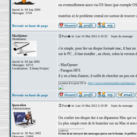
ou eventuellement aussi via OS linux (par exemple OS 
Inscrit le: 04 Sep 2004
Messages: 3734
toutefois ici le probleme central est surtout de trouver
Revenir en haut de page
blackjmac
Post� le: Lun 14 Mai 2012 à 19:33
Sujet du message:
Modérateur
c'st simple, pour lire un disque formaté mac, il faut un
sur le PC , il faut installer , au choix, selon la version
Inscrit le: 04 Jan 2005
- MacOpener
Messages: 16711
Localisation: /Library/Scripts/
- Paragon HFS
il y en a bien d'autres, il suffit de chercher un peu s
_________________
La mine d'or pour OS X -
http://www.versiontracker.com/macosx/
Revenir en haut de page
lpascalon
Post� le: Lun 14 Mai 2012 à 19:39
Sujet du message:
Administrateur
Ou confier ton disque dur à un dépanneur Mac qui va t
Le plus simple reste de le brancher sur un Mac et non
_________________
Ludovic
Inscrit le: 30 Nov 2002
Evitez de m'envoyer des messages perso sur le forum. Je préfère 
Messages: 31868