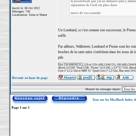
le powerbook que j'ai ne démarre plus ( alimen
réparation de l'ordi est plus chere
Inscrit le: 06 Oct 2012
Messages: 736
merci de vos conseils
Localisation: Seine et Marne
Un Lombard, si c'est comme son successeur, le Pismo, u
suffit.
Par ailleurs, Wallstreet, Lombard et Pismo sont les roi
broches de la carte mère s'enfichent dans les trous de la
pile.
_________________
Duo 230 (68030/33,), 520 et 520c (68LC040/25), 190 (68LC040/66/
iBook G3/500 "Dual USB, "Pismo" (G3/500, ), G4"Ti"/550, iBook
Core i7 à 2,2 Ghz et MBP 15" Quad Core i7 2,5 Ghz, Mac mini 201
Revenir en haut de page
Montrer les messages depuis:
Tout sur les MacBook Index 
Page
1
sur
1