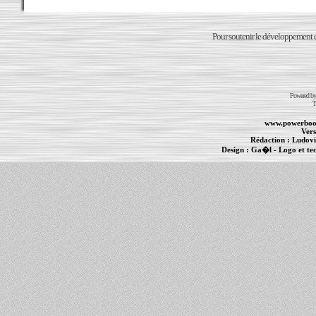
Pour soutenir le développement du
Powered b
T
www.powerboo
Vers
Rédaction :
Ludovi
Design :
Ga�l
- Logo et te
Informations :
PowerBook
-
MacBook Pro
-
i