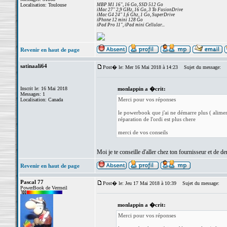
Localisation: Toulouse
MBP M1 16", 16 Go, SSD 512 Go
iMac 27" 2,9 GHz, 16 Go, 3 To FusionDrive
iMac G4 24" 1,6 Ghz, 1 Go, SuperDrive
iPhone 12 mini 128 Go
iPad Pro 11", iPad mini Cellular...
Revenir en haut de page
satinaali64
Post� le: Mer 16 Mai 2018 à 14:23
Sujet du message:
Inscrit le: 16 Mai 2018
monlappin a �crit:
Messages: 1
Merci pour vos réponses
Localisation: Canada
le powerbook que j'ai ne démarre plus ( alimen
réparation de l'ordi est plus chere
merci de vos conseils
Moi je te conseille d'aller chez ton fournisseur et de 
Revenir en haut de page
Pascal 77
Post� le: Jeu 17 Mai 2018 à 10:39
Sujet du message:
PowerBook de Vermeil
monlappin a �crit:
Merci pour vos réponses