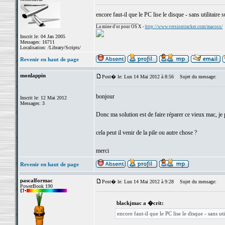
encore faut-il que le PC lise le disque - sans utilitair
_________________
La mine d'or pour OS X -
http://www.versiontracker.com/macosx/
Inscrit le: 04 Jan 2005
Messages: 16711
Localisation: /Library/Scripts/
Revenir en haut de page
monlappin
Post� le: Lun 14 Mai 2012 à 8:56
Sujet du message:
bonjour
Inscrit le: 12 Mai 2012
Messages: 3
Donc ma solution est de faire réparer ce vieux mac, je pe
cela peut il venir de la pile ou autre chose ?
merci
Revenir en haut de page
pascalformac
Post� le: Lun 14 Mai 2012 à 9:28
Sujet du message:
PowerBook 190
blackjmac a �crit:
encore faut-il que le PC lise le disque - sans u