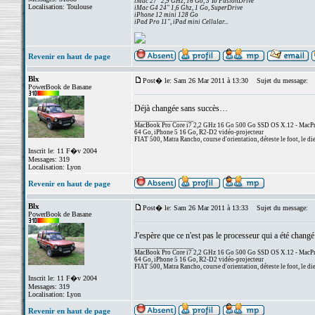
iMac 27" 2,9 GHz, 16 Go, 3 To FusionDrive
Localisation: Toulouse
iMac G4 24" 1,6 Ghz, 1 Go, SuperDrive
iPhone 12 mini 128 Go
iPad Pro 11", iPad mini Cellular...
Revenir en haut de page
Blx
Post� le: Sam 26 Mar 2011 à 13:30
Sujet du message:
PowerBook de Basane
Déjà changée sans succès…
_________________
MacBook Pro Core i7 2,2 GHz 16 Go 500 Go SSD OS X.12 - MacPro
64 Go, iPhone 5 16 Go, R2-D2 vidéo-projecteur
FIAT 500, Matra Rancho, course d'orientation, déteste le foot, le di
Inscrit le: 11 F�v 2004
Messages: 319
Localisation: Lyon
Revenir en haut de page
Blx
Post� le: Sam 26 Mar 2011 à 13:33
Sujet du message:
PowerBook de Basane
J'espère que ce n'est pas le processeur qui a été chang
_________________
MacBook Pro Core i7 2,2 GHz 16 Go 500 Go SSD OS X.12 - MacPro
64 Go, iPhone 5 16 Go, R2-D2 vidéo-projecteur
FIAT 500, Matra Rancho, course d'orientation, déteste le foot, le di
Inscrit le: 11 F�v 2004
Messages: 319
Localisation: Lyon
Revenir en haut de page