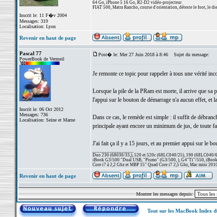
64 Go, iPhone 5 16 Go, R2-D2 vidéo-projecteur
FIAT 500, Matra Rancho, course d'orientation, déteste le foot, le di
Inscrit le: 11 F�v 2004
Messages: 319
Localisation: Lyon
Revenir en haut de page
Pascal 77
Post� le: Mer 27 Juin 2018 à 8:46
Sujet du message:
PowerBook de Vermeil
Je remonte ce topic pour rappeler à tous une vérité inc
Lorsque la pile de la PRam est morte, il arrive que sa p
l'appui sur le bouton de démarrage n'a aucun effet, et 
Inscrit le: 06 Oct 2012
Messages: 736
Dans ce cas, le remède est simple : il suffit de débran
Localisation: Seine et Marne
principale ayant encore un minimum de jus, de toute faço
J'ai fait ça il y a 15 jours, et au premier appui sur le
_________________
Duo 230 (68030/33,), 520 et 520c (68LC040/25), 190 (68LC040/66/
iBook G3/500 "Dual USB, "Pismo" (G3/500, ), G4"Ti"/550, iBook
Core i7 à 2,2 Ghz et MBP 15" Quad Core i7 2,5 Ghz, Mac mini 201
Revenir en haut de page
Montrer les messages depuis:
Tout sur les MacBook Index 