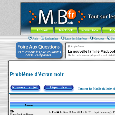
MacBook-fr.com : 100% Apple... 100% nomade !
Aller au contenu
-
Aller au menu général
-
Aller au menu de la
Menu général
Accueil
MacBook
PowerBook
iBo
Aide
Rechercher
Liste des Membres
Groupes
S'e
Problème d'écran noir
Tout sur les MacBook Index 
Auteur
Blx
Post� le: Sam 26 Mar 2011 à 12:32
Sujet du message: Pr
PowerBook de Basane