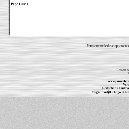
Page
1
sur
1
Pour soutenir le développement du
Powered b
T
www.powerboo
Vers
Rédaction :
Ludovi
Design :
Ga�l
- Logo et te
Informations :
PowerBook
-
MacBook Pro
-
i