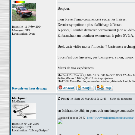
Bonjour,
mon brave Pismo commence à sucrer les fraises.
Dernier symptôme : plus d'affichage à l'écran.
Inscrit le: 11 F�v 2004
A priori, il semble démarrer normalement (son au démarr
Messages: 319
Localisation: Lyon
En branchant un moniteur externe sur la prise SVGA, ri
Bref, carte vidéo morte ? Inverter ? Carte mère à chang
Si ce n'est que l'inverter, pas bien grave, sinon, mieu
Merci de vos expériences.
_________________
MacBook Pro Core i7 2,2 GHz 16 Go 500 Go SSD OS X.12 - MacPro
64 Go, iPhone 5 16 Go, R2-D2 vidéo-projecteur
FIAT 500, Matra Rancho, course d'orientation, déteste le foot, le di
Revenir en haut de page
blackjmac
Post� le: Sam 26 Mar 2011 à 12:45
Sujet du message:
Modérateur
en éclairant de côté, tu peux voir une image contrastée s
_________________
La mine d'or pour OS X -
http://www.versiontracker.com/macosx/
Inscrit le: 04 Jan 2005
Messages: 16711
Localisation: /Library/Scripts/