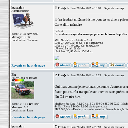
lpascalon
Post� le: Sam 26 Mar 2011 à 18:00
Sujet du message:
Administrateur
Il t'en faudrait un 2ème Pismo pour tester divers pièces
Carte alim, mémoire...
_________________
Ludovic
Inscrit le: 30 Nov 2002
Evitez de m'envoyer des messages perso sur le forum. Je préfère 
Messages: 31868
Localisation: Toulouse
MBP M1 16", 16 Go, SSD 512 Go
iMac 27" 2,9 GHz, 16 Go, 3 To FusionDrive
iMac G4 24" 1,6 Ghz, 1 Go, SuperDrive
iPhone 12 mini 128 Go
iPad Pro 11", iPad mini Cellular...
Revenir en haut de page
Blx
Post� le: Sam 26 Mar 2011 à 18:25
Sujet du message:
PowerBook de Basane
Oui mais comme je ne connais personne d'autre avec un P
fiston pour surfer tranquille sur internet, sans prétent
Un G4 ira très bien…
_________________
Inscrit le: 11 F�v 2004
MacBook Pro Core i7 2,2 GHz 16 Go 500 Go SSD OS X.12 - MacPro
64 Go, iPhone 5 16 Go, R2-D2 vidéo-projecteur
Messages: 319
FIAT 500, Matra Rancho, course d'orientation, déteste le foot, le di
Localisation: Lyon
Revenir en haut de page
lpascalon
Post� le: Sam 26 Mar 2011 à 20:13
Sujet du message: