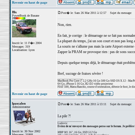
Revenir en haut de page
Blx
Post� le: Sam 26 Mar 2011 à 12:57
Sujet du message:
PowerBook de Basane
Non, rien.
En fait, je corrige : le démarrage ne se fait pas normal
La plupart du temps, j'ai un son court et non pas long
Inscrit le: 11 F�v 2004
La souris ne s'allume pas mais la carte Airport externe 
Messages: 319
Localisation: Lyon
Zapper la PRAM ne provoque rien : pas de sons succe
Depuis quelque temps déjà, le démarrage était probléma
Bref, sucrage de fraises sévère !
_________________
MacBook Pro Core i7 2,2 GHz 16 Go 500 Go SSD OS X.12 - MacPro
64 Go, iPhone 5 16 Go, R2-D2 vidéo-projecteur
FIAT 500, Matra Rancho, course d'orientation, déteste le foot, le di
Revenir en haut de page
lpascalon
Post� le: Sam 26 Mar 2011 à 13:11
Sujet du message:
Administrateur
La pile ?!
_________________
Ludovic
Evitez de m'envoyer des messages perso sur le forum. Je préfère 
Inscrit le: 30 Nov 2002
MBP M1 16", 16 Go, SSD 512 Go
Messages: 31868