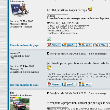
Administrateur
En effet, un iBook G4 par exemple
_________________
Ludovic
Evitez de m'envoyer des messages perso sur le forum. Je préfère 
Inscrit le: 30 Nov 2002
MBP M1 16", 16 Go, SSD 512 Go
Messages: 31868
iMac 27" 2,9 GHz, 16 Go, 3 To FusionDrive
Localisation: Toulouse
iMac G4 24" 1,6 Ghz, 1 Go, SuperDrive
iPhone 12 mini 128 Go
iPad Pro 11", iPad mini Cellular...
Revenir en haut de page
nanard79
Post� le: Mer 30 Mar 2011 à 21:50
Sujet du message:
PowerBook de Cuir
j'ai bien du pismo pour faire du test de pièces mais Lyo
Inscrit le: 25 F�v 2008
Messages: 22
Localisation: poitou charentes
_________________
cube 450+ écran studio display 15 pouces ADC, imac G3 myrtille 
bleu,powermac g4 450, macbook pro 15, 2,4 GHz, 2 pismo 400, 2 ib
Go,powerbook 180c, powerbook 160
Revenir en haut de page
Blx
Post� le: Mer 30 Mar 2011 à 22:20
Sujet du message:
PowerBook de Basane
Merci pour la proposition, d'autant que plus que la bêt
_________________
MacBook Pro Core i7 2,2 GHz 16 Go 500 Go SSD OS X.12 - MacPro