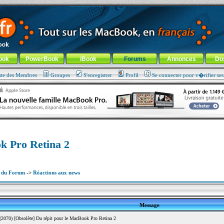
ade !
général
-
Aller au menu de la rubrique
ook
PowerBook
iBook
Forums
Annonces
Do
ste des Membres
Groupes
S'enregistrer
Profil
Se connecter pour v�rifier se
ok Pro Retina 2
x du Forum
->
Réactions aux news
Message
2070) [Obsolète] Du répit pour le MacBook Pro Retina 2