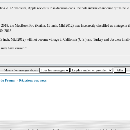
a 2012 obsolètes, Apple revient sur sa décision dans une note interne et annonce qu’ils ne le
 2018, the MacBook Pro (Retina, 15-inch, Mid 2012) was incorrectly classified as vintage in t
30, 2018.
5-inch, Mid 2012) will not become vintage in California (U.S.) and Turkey and obsolete in all 
s may have caused."
Montrer les messages depuis:
x du Forum
->
Réactions aux news