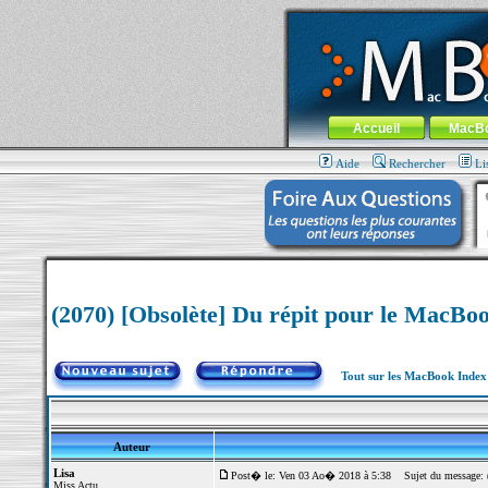
MacBook-fr.com : 100% Apple... 100% nom
Aller au contenu
-
Aller au menu 
Menu général
Accueil
MacB
Aide
Rechercher
Li
(2070) [Obsolète] Du répit pour le MacBo
Tout sur les MacBook Inde
Auteur
Lisa
Post� le: Ven 03 Ao� 2018 à 5:38
Sujet du message: (
Miss Actu