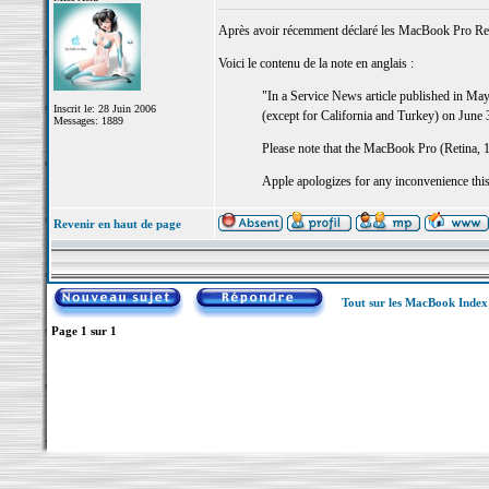
Après avoir récemment déclaré les MacBook Pro Retin
Voici le contenu de la note en anglais :
"In a Service News article published in May
Inscrit le: 28 Juin 2006
(except for California and Turkey) on June 
Messages: 1889
Please note that the MacBook Pro (Retina, 1
Apple apologizes for any inconvenience thi
Revenir en haut de page
Tout sur les MacBook Inde
Page
1
sur
1