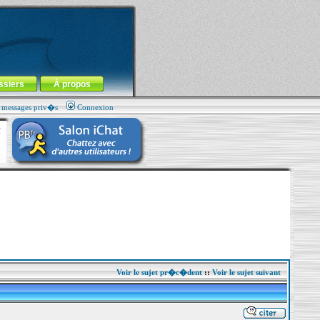
ssiers
À propos
s messages priv�s
Connexion
Voir le sujet pr�c�dent
::
Voir le sujet suivant