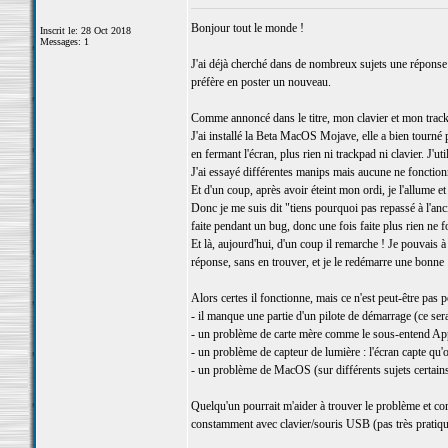
Bonjour tout le monde !
Inscrit le: 28 Oct 2018
Messages: 1
J'ai déjà cherché dans de nombreux sujets une réponse 
préfère en poster un nouveau.
Comme annoncé dans le titre, mon clavier et mon trackp
J'ai installé la Beta MacOS Mojave, elle a bien tourn
en fermant l'écran, plus rien ni trackpad ni clavier. J'u
J'ai essayé différentes manips mais aucune ne fonctionn
Et d'un coup, après avoir éteint mon ordi, je l'allume 
Donc je me suis dit "tiens pourquoi pas repassé à l'ancien
faite pendant un bug, donc une fois faite plus rien ne f
Et là, aujourd'hui, d'un coup il remarche ! Je pouvais à 
réponse, sans en trouver, et je le redémarre une bonne 1
Alors certes il fonctionne, mais ce n'est peut-être pas 
- il manque une partie d'un pilote de démarrage (ce serait
- un problème de carte mère comme le sous-entend App
- un problème de capteur de lumière : l'écran capte qu'o
- un problème de MacOS (sur différents sujets certain
Quelqu'un pourrait m'aider à trouver le problème et co
constamment avec clavier/souris USB (pas très pratiqu