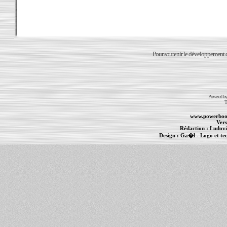
Pour soutenir le développement du
Powered b
T
www.powerboo
Vers
Rédaction :
Ludovi
Design :
Ga�l
- Logo et te
Informations :
PowerBook
-
MacBook Pro
-
i