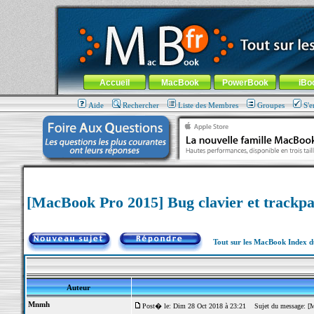
MacBook-fr.com : 100% Apple... 100% nomade !
Aller au contenu
-
Aller au menu général
-
Aller au menu de la
Menu général
Accueil
MacBook
PowerBook
iBo
Aide
Rechercher
Liste des Membres
Groupes
S'e
[MacBook Pro 2015] Bug clavier et trackp
Tout sur les MacBook Index 
Auteur
Mnmh
Post� le: Dim 28 Oct 2018 à 23:21
Sujet du message: [Ma