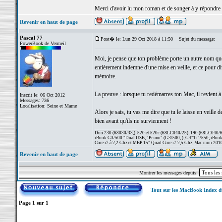
Merci d'avoir lu mon roman et de songer à y répondre
Revenir en haut de page
Pascal 77
Post� le: Lun 29 Oct 2018 à 11:50
Sujet du message:
PowerBook de Vermeil
Moi, je pense que ton problème porte un autre nom que
entièrement indemne d'une mise en veille, et ce pour di
mémoire.
La preuve : lorsque tu redémarres ton Mac, il revient à
Inscrit le: 06 Oct 2012
Messages: 736
Localisation: Seine et Marne
Alors je sais, tu vas me dire que tu le laisse en veille
bien avant qu'ils ne surviennent !
_________________
Duo 230 (68030/33,), 520 et 520c (68LC040/25), 190 (68LC040/66/
iBook G3/500 "Dual USB, "Pismo" (G3/500, ), G4"Ti"/550, iBook
Core i7 à 2,2 Ghz et MBP 15" Quad Core i7 2,5 Ghz, Mac mini 201
Revenir en haut de page
Montrer les messages depuis:
Tout sur les MacBook Index 
Page
1
sur
1