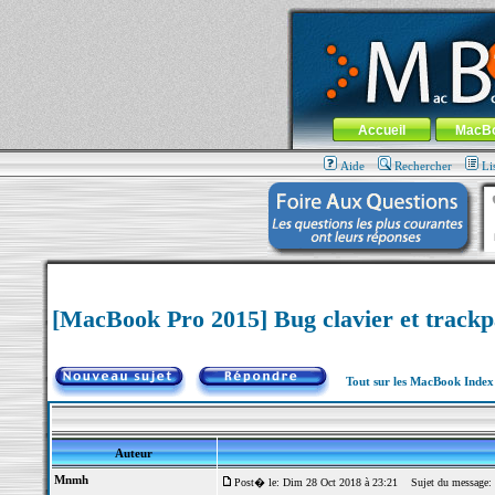
MacBook-fr.com : 100% Apple... 100% nom
Aller au contenu
-
Aller au menu 
Menu général
Accueil
MacB
Aide
Rechercher
Li
[MacBook Pro 2015] Bug clavier et track
Tout sur les MacBook Inde
Auteur
Mnmh
Post� le: Dim 28 Oct 2018 à 23:21
Sujet du message: [