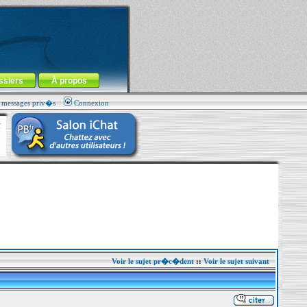
ssiers
À propos
s messages priv�s
Connexion
Voir le sujet pr�c�dent
::
Voir le sujet suivant