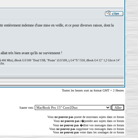
r entièrement indemne d'une mise en veille, et ce pour diverses raison, dont la
llait très bien avant qu'ils ne surviennent !
 à 466 Mhz), iBook G3/500 "Dual USB, "Pismo" (G3/500, ), G4"Ti"/550, iBook G4 12" 1,2 Ghz et 14"
Ghz.
Toutes les heures sont au format GMT + 2 Heures
Sauter vers:
Vous
ne pouvez pas
poster de nouveaux sujets dans ce forum
Vous
ne pouvez pas
r�pondre aux sujets dans ce forum
Vous
ne pouvez pas
�diter vos messages dans ce forum
Vous
ne pouvez pas
supprimer vos messages dans ce forum
Vous
ne pouvez pas
voter dans les sondages de ce forum