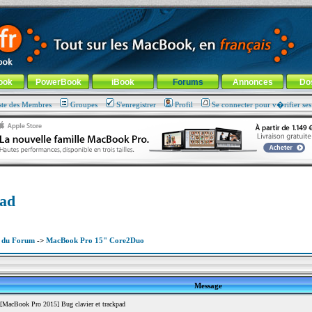
ade !
général
-
Aller au menu de la rubrique
ook
PowerBook
iBook
Forums
Annonces
Do
ste des Membres
Groupes
S'enregistrer
Profil
Se connecter pour v�rifier se
pad
x du Forum
->
MacBook Pro 15" Core2Duo
Message
MacBook Pro 2015] Bug clavier et trackpad