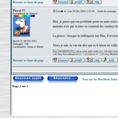
Revenir en haut de page
Pascal 77
Post� le: Lun 29 Oct 2018 à 11:50
Sujet du message:
PowerBook de Vermeil
Moi, je pense que ton problème porte un autre nom qu
moindre n'est pas la mise en sommeil des routines de
La preuve : lorsque tu redémarres ton Mac, il revient
Inscrit le: 06 Oct 2012
Messages: 736
Alors je sais, tu vas me dire que tu le laisse en veil
Localisation: Seine et Marne
_________________
Duo 230 (68030/33,), 520 et 520c (68LC040/25), 190 (68LC040/
1,42 Ghz, PowerBook G4 15" 1,25 Ghz et 12" 1,33 Ghz, MacBook
Revenir en haut de page
Tout sur les MacBook Inde
Page
1
sur
1