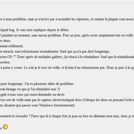
e à mon problème, mais je n'arrive pas à assimiler les réponses, et comme la plupart sont assez 
kpad bug. Je vais tout expliquer depuis le début.
é pendant un moment, sans aucun problème. Puis un jour, après avoir simplement mis en veille le 
es deux.
nnait réellement.
e et miracle, tout refonctionne normalement. Sauf que ça n'a pas duré longtemps.
en OS ?" Donc après de multiples galères, j'ai réussi à le réinitialiser. Sauf que la réinitialisatio
uestion.
à peine y croire. Le soir je le sors de veille, et là bim il ne refonctionne pas. Donc je pars à la 
s pour longtemps. J'ai eu plusieurs idées de problème :
it étrange vu que je l'ai réinitialisé non ?)
pple à tous ceux qui osent demander un devis
'on sort de veille mais pas le capteur clavier/trackpad donc il bloque les deux en pensant l'ordi e
ins disaient que passer sous Windows fonctionnerait)
comment le résoudre ? Parce que là à chaque fois je joue au loto en allumant mon mac, donc je 
re