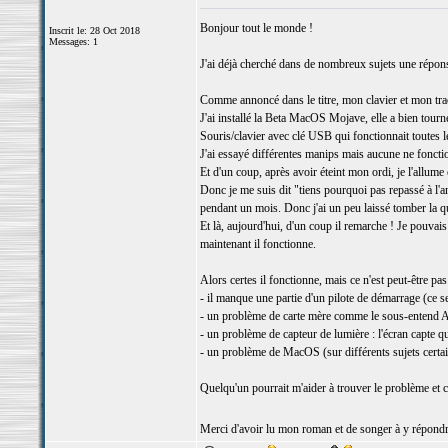
Bonjour tout le monde !
Inscrit le: 28 Oct 2018
Messages: 1
J'ai déjà cherché dans de nombreux sujets une répons
Comme annoncé dans le titre, mon clavier et mon trac
J'ai installé la Beta MacOS Mojave, elle a bien tourn
Souris/clavier avec clé USB qui fonctionnait toutes l
J'ai essayé différentes manips mais aucune ne fonctio
Et d'un coup, après avoir éteint mon ordi, je l'allum
Donc je me suis dit "tiens pourquoi pas repassé à l'anci
pendant un mois. Donc j'ai un peu laissé tomber la q
Et là, aujourd'hui, d'un coup il remarche ! Je pouvais 
maintenant il fonctionne.
Alors certes il fonctionne, mais ce n'est peut-être pa
- il manque une partie d'un pilote de démarrage (ce sera
- un problème de carte mère comme le sous-entend A
- un problème de capteur de lumière : l'écran capte qu
- un problème de MacOS (sur différents sujets certa
Quelqu'un pourrait m'aider à trouver le problème et 
Merci d'avoir lu mon roman et de songer à y répond