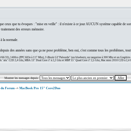
e ceux que tu évoques : "mise en veille" : il n'existe à ce jour AUCUN système capable de sorti
 traitement des erreurs mémoire.
 à la normale.
le depuis des années sans que ça ne pose problème, ben oui, c'est comme tous les problèmes, tout a
66/33), 1400cs (PPC 603e à 117 Mhz), 3 iBook G3"Palourde" (un blueberry, un tangerine à 300 Mhz et un Graphite
 "alu" C2D 2,4 Ghz, MBA 13" Dual Core i7 à 2,2 Ghz et MBP 15" Quad Core i7 2,5 Ghz, Mac mini 2010 C2D à 2,4 
Montrer les messages depuis:
x du Forum
->
MacBook Pro 15" Core2Duo