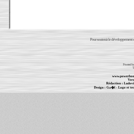
Pour soutenir le développement du
Powered b
T
www.powerboo
Vers
Rédaction :
Ludovi
Design :
Ga�l
- Logo et te
Informations :
PowerBook
-
MacBook Pro
-
i