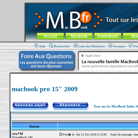
MacBook-fr.com : 100% Apple... 100% nomade !
Aller au contenu
-
Aller au menu général
-
Aller au menu de la
Menu général
Accueil
MacBook
PowerBook
iBo
Aide
Rechercher
Liste des Membres
Groupes
S'e
macbook pro 15" 2009
Tout sur les MacBook Index 
Auteur
éric*M
Post� le: Jeu 11 Oct 2018 à 13:06
Sujet du message: mac
PowerBook 140