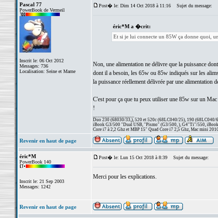
Pascal 77
Post� le: Dim 14 Oct 2018 à 11:16
Sujet du message:
PowerBook de Vermeil
éric*M a �crit:
Et si je lui connecte un 85W ça donne quoi, u
Inscrit le: 06 Oct 2012
Non, une alimentation ne délivre que la puissance don
Messages: 736
Localisation: Seine et Marne
dont il a besoin, les 65w ou 85w indiqués sur les alims
la puissance réellement délivrée par une alimentation de
C'est pour ça que tu peux utiliser une 85w sur un Mac
!
_________________
Duo 230 (68030/33,), 520 et 520c (68LC040/25), 190 (68LC040/66/
iBook G3/500 "Dual USB, "Pismo" (G3/500, ), G4"Ti"/550, iBook
Core i7 à 2,2 Ghz et MBP 15" Quad Core i7 2,5 Ghz, Mac mini 201
Revenir en haut de page
éric*M
Post� le: Lun 15 Oct 2018 à 8:39
Sujet du message:
PowerBook 140
Merci pour les explications.
Inscrit le: 21 Sep 2003
Messages: 1242
Revenir en haut de page