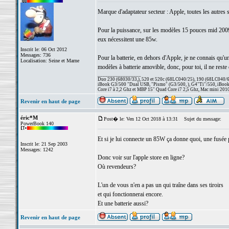
Marque d'adaptateur secteur : Apple, toutes les autres s
Pour la puissance, sur les modèles 15 pouces mid 2009,
eux nécessitent une 85w.
Inscrit le: 06 Oct 2012
Messages: 736
Pour la batterie, en dehors d'Apple, je ne connais qu'un
Localisation: Seine et Marne
modèles à batterie amovible, donc, pour toi, il ne reste
_________________
Duo 230 (68030/33,), 520 et 520c (68LC040/25), 190 (68LC040/66/
iBook G3/500 "Dual USB, "Pismo" (G3/500, ), G4"Ti"/550, iBook
Core i7 à 2,2 Ghz et MBP 15" Quad Core i7 2,5 Ghz, Mac mini 201
Revenir en haut de page
éric*M
Post� le: Ven 12 Oct 2018 à 13:31
Sujet du message:
PowerBook 140
Et si je lui connecte un 85W ça donne quoi, une fusée 
Inscrit le: 21 Sep 2003
Messages: 1242
Donc voir sur l'apple store en ligne?
Où revendeurs?
L'un de vous n'en a pas un qui traîne dans ses tiroirs
et qui fonctionnerai encore.
Et une batterie aussi?
Revenir en haut de page