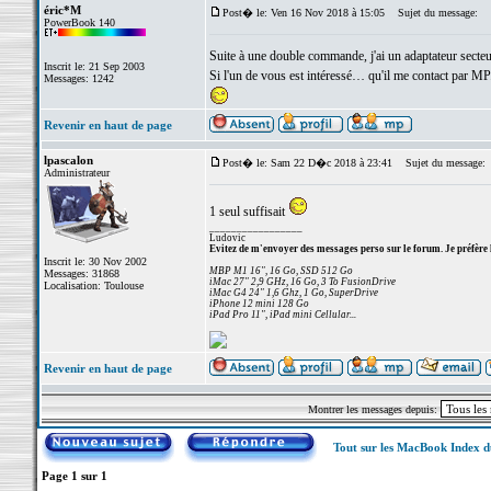
éric*M
Post� le: Ven 16 Nov 2018 à 15:05
Sujet du message:
PowerBook 140
Suite à une double commande, j'ai un adaptateur sec
Inscrit le: 21 Sep 2003
Si l'un de vous est intéressé… qu'il me contact par MP
Messages: 1242
Revenir en haut de page
lpascalon
Post� le: Sam 22 D�c 2018 à 23:41
Sujet du message:
Administrateur
1 seul suffisait
_________________
Ludovic
Evitez de m'envoyer des messages perso sur le forum. Je préfère 
Inscrit le: 30 Nov 2002
MBP M1 16", 16 Go, SSD 512 Go
Messages: 31868
iMac 27" 2,9 GHz, 16 Go, 3 To FusionDrive
Localisation: Toulouse
iMac G4 24" 1,6 Ghz, 1 Go, SuperDrive
iPhone 12 mini 128 Go
iPad Pro 11", iPad mini Cellular...
Revenir en haut de page
Montrer les messages depuis:
Tout sur les MacBook Index 
Page
1
sur
1