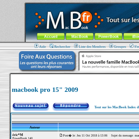
MacBook-fr.com : 100% Apple... 100% nomade !
Aller au contenu
-
Aller au menu général
-
Aller au menu de la
Menu général
Accueil
MacBook
PowerBook
iBo
Aide
Rechercher
Liste des Membres
Groupes
S'e
macbook pro 15" 2009
Tout sur les MacBook Index 
Auteur
éric*M
Post� le: Jeu 11 Oct 2018 à 13:06
Sujet du message: mac
PowerBook 140