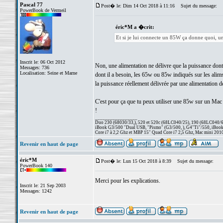
Pascal 77
Post� le: Dim 14 Oct 2018 à 11:16
Sujet du message:
PowerBook de Vermeil
éric*M a �crit:
Et si je lui connecte un 85W ça donne quoi, u
Inscrit le: 06 Oct 2012
Non, une alimentation ne délivre que la puissance don
Messages: 736
Localisation: Seine et Marne
dont il a besoin, les 65w ou 85w indiqués sur les alims
la puissance réellement délivrée par une alimentation de
C'est pour ça que tu peux utiliser une 85w sur un Mac
!
_________________
Duo 230 (68030/33,), 520 et 520c (68LC040/25), 190 (68LC040/66/
iBook G3/500 "Dual USB, "Pismo" (G3/500, ), G4"Ti"/550, iBook
Core i7 à 2,2 Ghz et MBP 15" Quad Core i7 2,5 Ghz, Mac mini 201
Revenir en haut de page
éric*M
Post� le: Lun 15 Oct 2018 à 8:39
Sujet du message:
PowerBook 140
Merci pour les explications.
Inscrit le: 21 Sep 2003
Messages: 1242
Revenir en haut de page