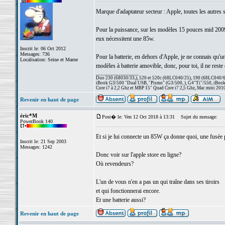
Marque d'adaptateur secteur : Apple, toutes les autres s
Pour la puissance, sur les modèles 15 pouces mid 2009,
eux nécessitent une 85w.
Inscrit le: 06 Oct 2012
Messages: 736
Pour la batterie, en dehors d'Apple, je ne connais qu'un
Localisation: Seine et Marne
modèles à batterie amovible, donc, pour toi, il ne reste
_________________
Duo 230 (68030/33,), 520 et 520c (68LC040/25), 190 (68LC040/66/
iBook G3/500 "Dual USB, "Pismo" (G3/500, ), G4"Ti"/550, iBook
Core i7 à 2,2 Ghz et MBP 15" Quad Core i7 2,5 Ghz, Mac mini 201
Revenir en haut de page
éric*M
Post� le: Ven 12 Oct 2018 à 13:31
Sujet du message:
PowerBook 140
Et si je lui connecte un 85W ça donne quoi, une fusée 
Inscrit le: 21 Sep 2003
Messages: 1242
Donc voir sur l'apple store en ligne?
Où revendeurs?
L'un de vous n'en a pas un qui traîne dans ses tiroirs
et qui fonctionnerai encore.
Et une batterie aussi?
Revenir en haut de page