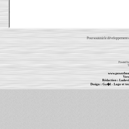
Pour soutenir le développement du
Powered b
T
www.powerboo
Vers
Rédaction :
Ludovi
Design :
Ga�l
- Logo et te
Informations :
PowerBook
-
MacBook Pro
-
i