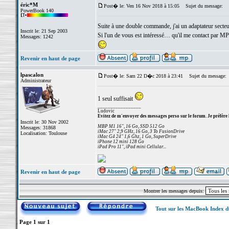
éric*M
Post� le: Ven 16 Nov 2018 à 15:05
Sujet du message:
PowerBook 140
Suite à une double commande, j'ai un adaptateur sec
Inscrit le: 21 Sep 2003
Si l'un de vous est intéressé… qu'il me contact par MP
Messages: 1242
Revenir en haut de page
lpascalon
Post� le: Sam 22 D�c 2018 à 23:41
Sujet du message:
Administrateur
1 seul suffisait
_________________
Ludovic
Evitez de m'envoyer des messages perso sur le forum. Je préfère 
Inscrit le: 30 Nov 2002
MBP M1 16", 16 Go, SSD 512 Go
Messages: 31868
iMac 27" 2,9 GHz, 16 Go, 3 To FusionDrive
Localisation: Toulouse
iMac G4 24" 1,6 Ghz, 1 Go, SuperDrive
iPhone 12 mini 128 Go
iPad Pro 11", iPad mini Cellular...
Revenir en haut de page
Montrer les messages depuis:
Tout sur les MacBook Index 
Page
1
sur
1