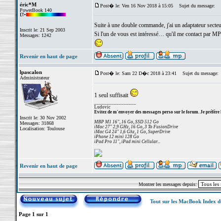
éric*M
Post� le: Ven 16 Nov 2018 à 15:05
Sujet du message:
PowerBook 140
Suite à une double commande, j'ai un adaptateur sec
Inscrit le: 21 Sep 2003
Si l'un de vous est intéressé… qu'il me contact par MP
Messages: 1242
Revenir en haut de page
lpascalon
Post� le: Sam 22 D�c 2018 à 23:41
Sujet du message:
Administrateur
1 seul suffisait
_________________
Ludovic
Evitez de m'envoyer des messages perso sur le forum. Je préfère 
Inscrit le: 30 Nov 2002
MBP M1 16", 16 Go, SSD 512 Go
Messages: 31868
iMac 27" 2,9 GHz, 16 Go, 3 To FusionDrive
Localisation: Toulouse
iMac G4 24" 1,6 Ghz, 1 Go, SuperDrive
iPhone 12 mini 128 Go
iPad Pro 11", iPad mini Cellular...
Revenir en haut de page
Montrer les messages depuis:
Tout sur les MacBook Index 
Page
1
sur
1