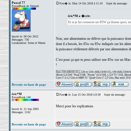
Pascal 77
Post� le: Dim 14 Oct 2018 à 11:16
Sujet du message:
PowerBook de Vermeil
éric*M a �crit:
Et si je lui connecte un 85W ça donne quoi, u
Inscrit le: 06 Oct 2012
Non, une alimentation ne délivre que la puissance don
Messages: 736
Localisation: Seine et Marne
dont il a besoin, les 65w ou 85w indiqués sur les alims
la puissance réellement délivrée par une alimentation de
C'est pour ça que tu peux utiliser une 85w sur un Mac
!
_________________
Duo 230 (68030/33,), 520 et 520c (68LC040/25), 190 (68LC040/66/
iBook G3/500 "Dual USB, "Pismo" (G3/500, ), G4"Ti"/550, iBook
Core i7 à 2,2 Ghz et MBP 15" Quad Core i7 2,5 Ghz, Mac mini 201
Revenir en haut de page
éric*M
Post� le: Lun 15 Oct 2018 à 8:39
Sujet du message:
PowerBook 140
Merci pour les explications.
Inscrit le: 21 Sep 2003
Messages: 1242
Revenir en haut de page