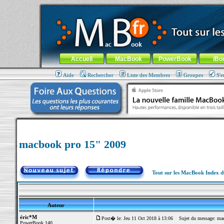
MacBook-fr.com : 100% Apple... 100% nomade !
Aller au contenu
-
Aller au menu général
-
Aller au menu de la
Menu général
Accueil
MacBook
PowerBook
iBo
Aide
Rechercher
Liste des Membres
Groupes
S'e
macbook pro 15" 2009
Tout sur les MacBook Index 
Auteur
éric*M
Post� le: Jeu 11 Oct 2018 à 13:06
Sujet du message: mac
PowerBook 140