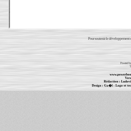
Pour soutenir le développement du
Powered b
T
www.powerboo
Vers
Rédaction :
Ludovi
Design :
Ga�l
- Logo et te
Informations :
PowerBook
-
MacBook Pro
-
i