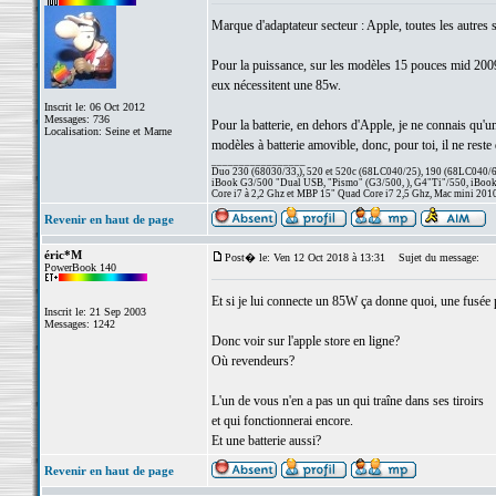
Marque d'adaptateur secteur : Apple, toutes les autres s
Pour la puissance, sur les modèles 15 pouces mid 2009,
eux nécessitent une 85w.
Inscrit le: 06 Oct 2012
Messages: 736
Pour la batterie, en dehors d'Apple, je ne connais qu'un
Localisation: Seine et Marne
modèles à batterie amovible, donc, pour toi, il ne reste
_________________
Duo 230 (68030/33,), 520 et 520c (68LC040/25), 190 (68LC040/66/
iBook G3/500 "Dual USB, "Pismo" (G3/500, ), G4"Ti"/550, iBook
Core i7 à 2,2 Ghz et MBP 15" Quad Core i7 2,5 Ghz, Mac mini 201
Revenir en haut de page
éric*M
Post� le: Ven 12 Oct 2018 à 13:31
Sujet du message:
PowerBook 140
Et si je lui connecte un 85W ça donne quoi, une fusée 
Inscrit le: 21 Sep 2003
Messages: 1242
Donc voir sur l'apple store en ligne?
Où revendeurs?
L'un de vous n'en a pas un qui traîne dans ses tiroirs
et qui fonctionnerai encore.
Et une batterie aussi?
Revenir en haut de page