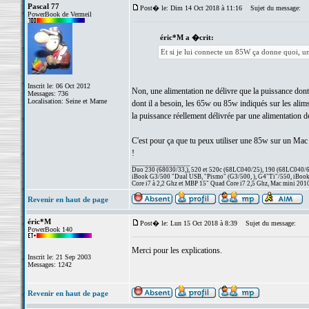
Pascal 77
Post� le: Dim 14 Oct 2018 à 11:16
Sujet du message:
PowerBook de Vermeil
éric*M a �crit:
Et si je lui connecte un 85W ça donne quoi, u
Inscrit le: 06 Oct 2012
Non, une alimentation ne délivre que la puissance don
Messages: 736
Localisation: Seine et Marne
dont il a besoin, les 65w ou 85w indiqués sur les alims
la puissance réellement délivrée par une alimentation de
C'est pour ça que tu peux utiliser une 85w sur un Mac
!
_________________
Duo 230 (68030/33,), 520 et 520c (68LC040/25), 190 (68LC040/66/
iBook G3/500 "Dual USB, "Pismo" (G3/500, ), G4"Ti"/550, iBook
Core i7 à 2,2 Ghz et MBP 15" Quad Core i7 2,5 Ghz, Mac mini 201
Revenir en haut de page
éric*M
Post� le: Lun 15 Oct 2018 à 8:39
Sujet du message:
PowerBook 140
Merci pour les explications.
Inscrit le: 21 Sep 2003
Messages: 1242
Revenir en haut de page