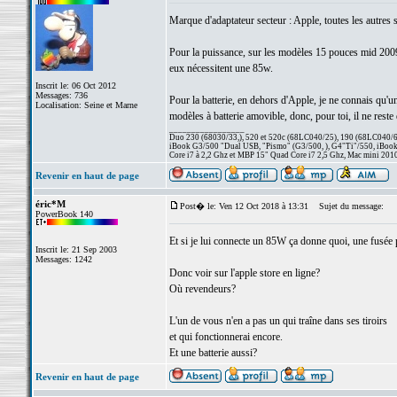
Marque d'adaptateur secteur : Apple, toutes les autres s
Pour la puissance, sur les modèles 15 pouces mid 2009,
eux nécessitent une 85w.
Inscrit le: 06 Oct 2012
Messages: 736
Pour la batterie, en dehors d'Apple, je ne connais qu'un
Localisation: Seine et Marne
modèles à batterie amovible, donc, pour toi, il ne reste
_________________
Duo 230 (68030/33,), 520 et 520c (68LC040/25), 190 (68LC040/66/
iBook G3/500 "Dual USB, "Pismo" (G3/500, ), G4"Ti"/550, iBook
Core i7 à 2,2 Ghz et MBP 15" Quad Core i7 2,5 Ghz, Mac mini 201
Revenir en haut de page
éric*M
Post� le: Ven 12 Oct 2018 à 13:31
Sujet du message:
PowerBook 140
Et si je lui connecte un 85W ça donne quoi, une fusée 
Inscrit le: 21 Sep 2003
Messages: 1242
Donc voir sur l'apple store en ligne?
Où revendeurs?
L'un de vous n'en a pas un qui traîne dans ses tiroirs
et qui fonctionnerai encore.
Et une batterie aussi?
Revenir en haut de page