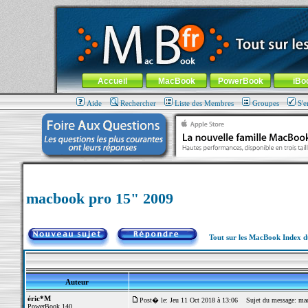
MacBook-fr.com : 100% Apple... 100% nomade !
Aller au contenu
-
Aller au menu général
-
Aller au menu de la
Menu général
Accueil
MacBook
PowerBook
iBo
Aide
Rechercher
Liste des Membres
Groupes
S'e
macbook pro 15" 2009
Tout sur les MacBook Index 
Auteur
éric*M
Post� le: Jeu 11 Oct 2018 à 13:06
Sujet du message: mac
PowerBook 140