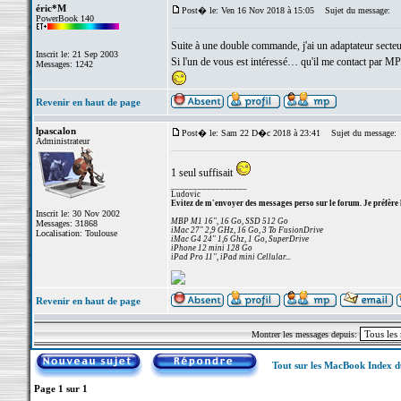
éric*M
Post� le: Ven 16 Nov 2018 à 15:05
Sujet du message:
PowerBook 140
Suite à une double commande, j'ai un adaptateur sec
Inscrit le: 21 Sep 2003
Si l'un de vous est intéressé… qu'il me contact par MP
Messages: 1242
Revenir en haut de page
lpascalon
Post� le: Sam 22 D�c 2018 à 23:41
Sujet du message:
Administrateur
1 seul suffisait
_________________
Ludovic
Evitez de m'envoyer des messages perso sur le forum. Je préfère 
Inscrit le: 30 Nov 2002
MBP M1 16", 16 Go, SSD 512 Go
Messages: 31868
iMac 27" 2,9 GHz, 16 Go, 3 To FusionDrive
Localisation: Toulouse
iMac G4 24" 1,6 Ghz, 1 Go, SuperDrive
iPhone 12 mini 128 Go
iPad Pro 11", iPad mini Cellular...
Revenir en haut de page
Montrer les messages depuis:
Tout sur les MacBook Index 
Page
1
sur
1