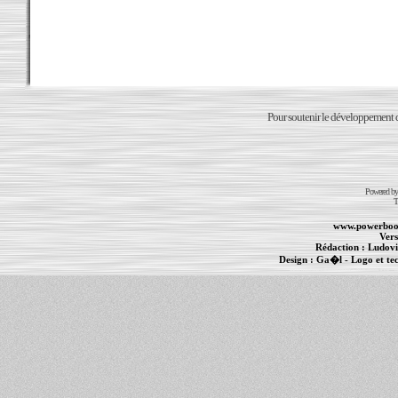
Pour soutenir le développement du
Powered b
T
www.powerboo
Vers
Rédaction :
Ludovi
Design :
Ga�l
- Logo et te
Informations :
PowerBook
-
MacBook Pro
-
i