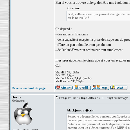
Ben si vous la trouvez utile ça doit être une évolution 
Citation:
Bref, celles et ceux qui pensent changer de m
ou la nouvelle ?
Ça dépend :
- des moyens financiers
- de la capacité à accepter la prise de risque sur du pro
- d'être un peu bidouilleur ou pas du tout
- de l'utilité d'avoir un ordinateur tout simplement
Plus prosaïquement je dirais que si vous en avez les mo
Cdt
_________________
Mac Mini G4, 1,5ghz
iMac 27", 3,4ghz
Mac Book blanc, 2,4 ghz(vendu)
MacBook Pro 13", 2,5ghz
Revenir en haut de page
ch-vox
Post� le: Lun 19 D�c 2016 à 23:13
Sujet du message:
Modérateur
blackjmac a �crit:
Perso, je déconseille les versions configurées
de swapper provoque une usure supplémentaire 
3-4ans, à titre personnel, vu la dépense, on 
comme c'est un élément interne d'un MBP, il est