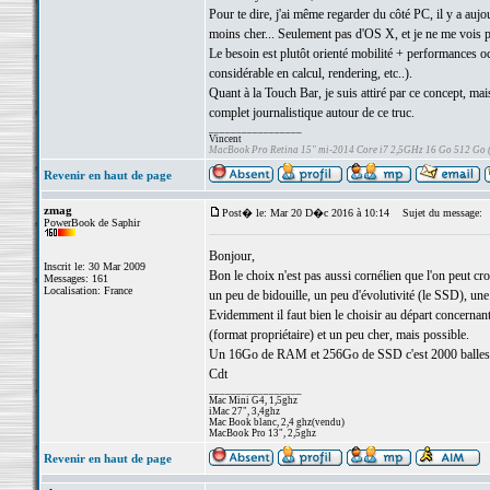
Pour te dire, j'ai même regarder du côté PC, il y a a
moins cher... Seulement pas d'OS X, et je ne me vois 
Le besoin est plutôt orienté mobilité + performances oc
considérable en calcul, rendering, etc..).
Quant à la Touch Bar, je suis attiré par ce concept, mais
complet journalistique autour de ce truc.
_________________
Vincent
MacBook Pro Retina 15" mi-2014 Core i7 2,5GHz 16 Go 512 Go
Revenir en haut de page
zmag
Post� le: Mar 20 D�c 2016 à 10:14
Sujet du message:
PowerBook de Saphir
Bonjour,
Inscrit le: 30 Mar 2009
Bon le choix n'est pas aussi cornélien que l'on peut croi
Messages: 161
Localisation: France
un peu de bidouille, un peu d'évolutivité (le SSD), un
Evidemment il faut bien le choisir au départ concernan
(format propriétaire) et un peu cher, mais possible.
Un 16Go de RAM et 256Go de SSD c'est 2000 balles j
Cdt
_________________
Mac Mini G4, 1,5ghz
iMac 27", 3,4ghz
Mac Book blanc, 2,4 ghz(vendu)
MacBook Pro 13", 2,5ghz
Revenir en haut de page