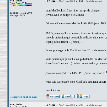
love_leeloo
Post� le: Ven 11 Jan 2019 à 14:59
Sujet du message:
PowerBook G3 Bronze
mon MacBook a 10 ans, il est temps de changer.
Inscrit le: 11 Mar 2004
je vais avoir le budget d'ici 2 mois.
Messages: 5473
j'ai reluqué le nouveau MacBook Air 2018 (avec 16Go 
MAIS, parce qu'il y a un mais, ils est écrit partout q
la seule utilisation qui pourrait le solliciter dans mo
le jeu j'oublie (enfin ... j'essaie) ...
du coup je regarde le MacBook Pro 13", mais seule la 
vous pensez que ça vaut le coup d'attendre un MacBook
écran True Tone, etc ...) ou bien au contraire ça ne me 
j'ai abandonné l'idée de l'iPad Pro. j'aime trop macOS
je ne suis pas pressé, mon MacBook peut tenir encore
merci à vous
Revenir en haut de page
love_leeloo
Post� le: Ven 11 Jan 2019 à 15:01
Sujet du message: