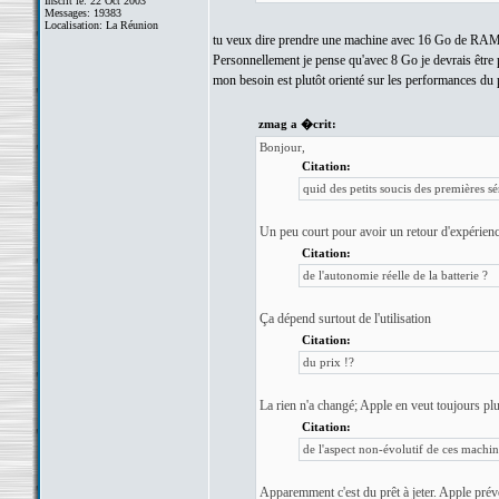
Inscrit le: 22 Oct 2003
Messages: 19383
Localisation: La Réunion
tu veux dire prendre une machine avec 16 Go de RAM ?! a
Personnellement je pense qu'avec 8 Go je devrais être pas
mon besoin est plutôt orienté sur les performances d
zmag a �crit:
Bonjour,
Citation:
quid des petits soucis des premières sé
Un peu court pour avoir un retour d'expérien
Citation:
de l'autonomie réelle de la batterie ?
Ça dépend surtout de l'utilisation
Citation:
du prix !?
La rien n'a changé; Apple en veut toujours plu
Citation:
de l'aspect non-évolutif de ces machine
Apparemment c'est du prêt à jeter. Apple prévo