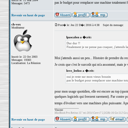
Inscrit le: 11 Mar 2004
pas le budget pour remplacer une machine totalement 
Messages: 5473
Revenir en haut de page
ch-vox
Post� le: Jeu 22 D�c 2016 à 4:38
Sujet du message:
Modérateur
lpascalon a �crit:
Dur dur !!
Finalement je ne pense pas craquer, j'attends 
Inscrit le: 22 Oct 2003
Moi j'attends aussi un peu... Histoire de prendre du rec
Messages: 19383
Localisation: La Réunion
Je crois que c'est le surcoût qui m'a assommé, mais je 
love_leeloo a �crit:
oui je reste sur mon vieux bouzin
pas le budget pour remplacer une machine tot
pour mon usage quotidien, elle est encore au top (quoiq
quelques logiciels qui freezent rarement). Par contre 
temps d'évoluer vers une machines plus puissante. Après,
_________________
Vincent
MacBook Pro Retina 15" mi-2014 Core i7 2,5GHz 16 Go 512 Go
Revenir en haut de page