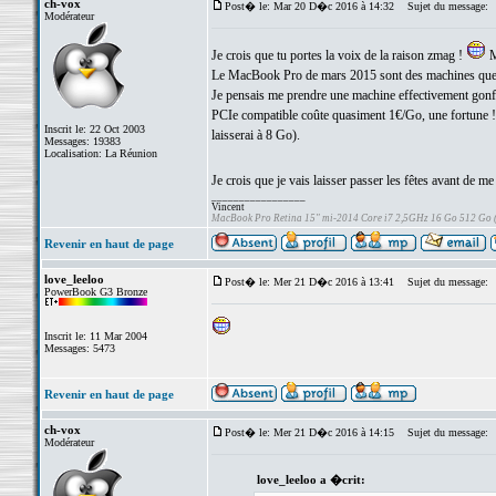
ch-vox
Post� le: Mar 20 D�c 2016 à 14:32
Sujet du message:
Modérateur
Je crois que tu portes la voix de la raison zmag !
M
Le MacBook Pro de mars 2015 sont des machines que l'
Je pensais me prendre une machine effectivement gonf
PCIe compatible coûte quasiment 1€/Go, une fortune 
Inscrit le: 22 Oct 2003
laisserai à 8 Go).
Messages: 19383
Localisation: La Réunion
Je crois que je vais laisser passer les fêtes avant de me
_________________
Vincent
MacBook Pro Retina 15" mi-2014 Core i7 2,5GHz 16 Go 512 Go
Revenir en haut de page
love_leeloo
Post� le: Mer 21 D�c 2016 à 13:41
Sujet du message:
PowerBook G3 Bronze
Inscrit le: 11 Mar 2004
Messages: 5473
Revenir en haut de page
ch-vox
Post� le: Mer 21 D�c 2016 à 14:15
Sujet du message:
Modérateur
love_leeloo a �crit: