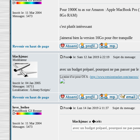
PowerBook G3 Bronze
Pour 1900€ tu as sur Amazon : Apple MacBook Pro (1
Inscrit le: 11 Mar 2004
8Go RAM)
Messages: 5473
c'est plutôt intéressant
j'aimerai bien la version 16Go pour être tranquille
Revenir en haut de page
blackjmac
Post� le: Sam 12 Jan 2019 à 22:19
Sujet du message:
Modérateur
avec un budget préparé, pourquoi ne pas passer par le 
_________________
La mine d'or pour OS X -
http://www.versiontracker.com/macosx/
Inscrit le: 04 Jan 2005
Messages: 16711
Localisation: /Library/Scripts/
Revenir en haut de page
love_leeloo
Post� le: Lun 14 Jan 2019 à 11:37
Sujet du message:
PowerBook G3 Bronze
blackjmac a �crit:
Inscrit le: 11 Mar 2004
Messages: 5473
avec un budget préparé, pourquoi ne pas passe