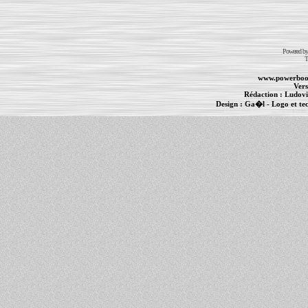
Powered b
T
www.powerboo
Vers
Rédaction :
Ludovi
Design :
Ga�l
- Logo et te
Informations :
PowerBook
-
MacBook Pro
-
i