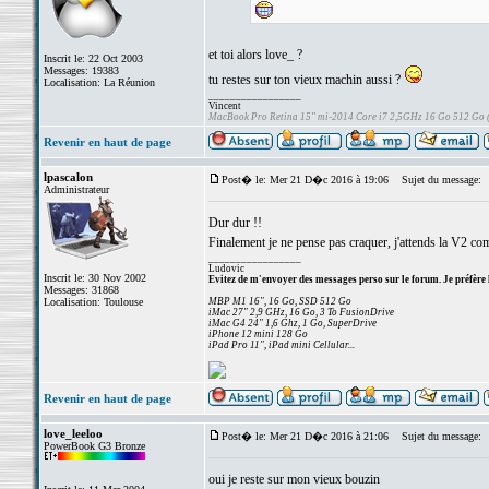
et toi alors love_ ?
Inscrit le: 22 Oct 2003
Messages: 19383
tu restes sur ton vieux machin aussi ?
Localisation: La Réunion
_________________
Vincent
MacBook Pro Retina 15" mi-2014 Core i7 2,5GHz 16 Go 512 Go
Revenir en haut de page
lpascalon
Post� le: Mer 21 D�c 2016 à 19:06
Sujet du message:
Administrateur
Dur dur !!
Finalement je ne pense pas craquer, j'attends la V2 co
_________________
Ludovic
Inscrit le: 30 Nov 2002
Evitez de m'envoyer des messages perso sur le forum. Je préfère 
Messages: 31868
Localisation: Toulouse
MBP M1 16", 16 Go, SSD 512 Go
iMac 27" 2,9 GHz, 16 Go, 3 To FusionDrive
iMac G4 24" 1,6 Ghz, 1 Go, SuperDrive
iPhone 12 mini 128 Go
iPad Pro 11", iPad mini Cellular...
Revenir en haut de page
love_leeloo
Post� le: Mer 21 D�c 2016 à 21:06
Sujet du message:
PowerBook G3 Bronze
oui je reste sur mon vieux bouzin