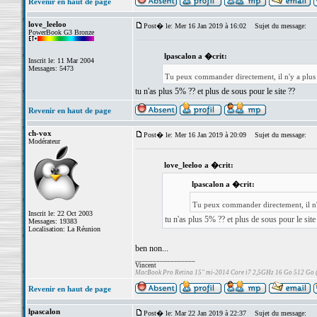
Revenir en haut de page
love_leeloo
Post� le: Mer 16 Jan 2019 à 16:02
Sujet du message:
PowerBook G3 Bronze
lpascalon a �crit:
Inscrit le: 11 Mar 2004
Messages: 5473
Tu peux commander directement, il n'y a plus
tu n'as plus 5% ?? et plus de sous pour le site ??
Revenir en haut de page
ch-vox
Post� le: Mer 16 Jan 2019 à 20:09
Sujet du message:
Modérateur
love_leeloo a �crit:
lpascalon a �crit:
Tu peux commander directement, il n'
Inscrit le: 22 Oct 2003
tu n'as plus 5% ?? et plus de sous pour le site
Messages: 19383
Localisation: La Réunion
ben non...
_________________
Vincent
MacBook Pro Retina 15" mi-2014 Core i7 2,5GHz 16 Go 512 Go
Revenir en haut de page
lpascalon
Post� le: Mar 22 Jan 2019 à 22:37
Sujet du message: