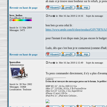
ah mais si je trouve mon bonheur sur le refurb, je pren
Revenir en haut de page
love_leeloo
Post� le: Mer 16 Jan 2019 à 14:16
Sujet du message:
PowerBook G3 Bronze
bon ben ça sera celui là :
Inscrit le: 11 Mar 2004
https://www.apple.com/fr/shop/product/G0V70FN/A/
Messages: 5473
pour l'instant il est dispo mais j'ai pas encore le bud
Ludo, dès que c'est bon je te contacterai (comme d'hab
Revenir en haut de page
lpascalon
Post� le: Mer 16 Jan 2019 à 15:49
Sujet du message:
Administrateur
Tu peux commander directement, il n'y a plus d'avant
_________________
Ludovic
Evitez de m'envoyer des messages perso sur le forum. Je préfère 
Inscrit le: 30 Nov 2002
MBP M1 16", 16 Go, SSD 512 Go
Messages: 31868
iMac 27" 2,9 GHz, 16 Go, 3 To FusionDrive
Localisation: Toulouse
iMac G4 24" 1,6 Ghz, 1 Go, SuperDrive
iPhone 12 mini 128 Go
iPad Pro 11", iPad mini Cellular...