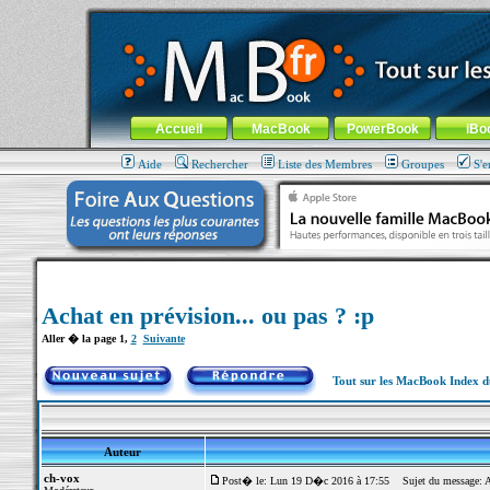
MacBook-fr.com : 100% Apple... 100% nomade !
Aller au contenu
-
Aller au menu général
-
Aller au menu de la
Menu général
Accueil
MacBook
PowerBook
iBo
Aide
Rechercher
Liste des Membres
Groupes
S'e
Achat en prévision... ou pas ? :p
Aller � la page
1
,
2
Suivante
Tout sur les MacBook Index 
Auteur
ch-vox
Post� le: Lun 19 D�c 2016 à 17:55
Sujet du message: Ach