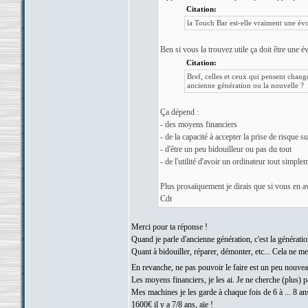
Citation:
la Touch Bar est-elle vraiment une évol
Ben si vous la trouvez utile ça doit être une é
Citation:
Bref, celles et ceux qui pensent chan
ancienne génération ou la nouvelle ?
Ça dépend :
- des moyens financiers
- de la capacité à accepter la prise de risque 
- d'être un peu bidouilleur ou pas du tout
- de l'utilité d'avoir un ordinateur tout simple
Plus prosaïquement je dirais que si vous en av
Cdt
Merci pour ta réponse !
Quand je parle d'ancienne génération, c'est la génératio
Quant à bidouiller, réparer, démonter, etc... Cela ne m
En revanche, ne pas pouvoir le faire est un peu nouve
Les moyens financiers, je les ai. Je ne cherche (plus) p
Mes machines je les garde à chaque fois de 6 à ... 8 a
1600€ il y a 7/8 ans, aïe !