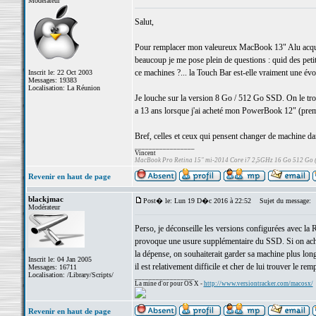
Modérateur
Salut,
Pour remplacer mon valeureux MacBook 13" Alu acqui
beaucoup je me pose plein de questions : quid des petits
ce machines ?... la Touch Bar est-elle vraiment une évol
Inscrit le: 22 Oct 2003
Messages: 19383
Localisation: La Réunion
Je louche sur la version 8 Go / 512 Go SSD. On le tr
a 13 ans lorsque j'ai acheté mon PowerBook 12" (prem
Bref, celles et ceux qui pensent changer de machine da
_________________
Vincent
MacBook Pro Retina 15" mi-2014 Core i7 2,5GHz 16 Go 512 Go
Revenir en haut de page
blackjmac
Post� le: Lun 19 D�c 2016 à 22:52
Sujet du message:
Modérateur
Perso, je déconseille les versions configurées avec la
provoque une usure supplémentaire du SSD. Si on achète
la dépense, on souhaiterait garder sa machine plus l
Inscrit le: 04 Jan 2005
il est relativement difficile et cher de lui trouver le rem
Messages: 16711
Localisation: /Library/Scripts/
_________________
La mine d'or pour OS X -
http://www.versiontracker.com/macosx/
Revenir en haut de page