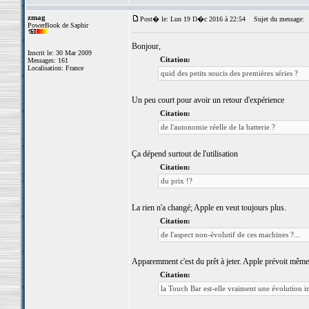
zmag
Post� le: Lun 19 D�c 2016 à 22:54
Sujet du message:
PowerBook de Saphir
Bonjour,
Inscrit le: 30 Mar 2009
Citation:
Messages: 161
Localisation: France
quid des petits soucis des premières séries ?
Un peu court pour avoir un retour d'expérience
Citation:
de l'autonomie réelle de la batterie ?
Ça dépend surtout de l'utilisation
Citation:
du prix !?
La rien n'a changé; Apple en veut toujours plus.
Citation:
de l'aspect non-évolutif de ces machines ?...
Apparemment c'est du prêt à jeter. Apple prévoit même d
Citation:
la Touch Bar est-elle vraiment une évolution int