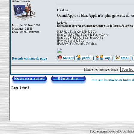
Administrateur
C'est ca...
Quand Apple va bien, Apple n'est plus généreux du tout
_________________
Ludovic
Inscrit le: 30 Nov 2002
Evitez de m'envoyer des messages perso sur le forum. Je préfère 
Messages: 31868
Localisation: Toulouse
MBP M1 16", 16 Go, SSD 512 Go
iMac 27" 2,9 GHz, 16 Go, 3 To FusionDrive
iMac G4 24" 1,6 Ghz, 1 Go, SuperDrive
iPhone 12 mini 128 Go
iPad Pro 11", iPad mini Cellular...
Revenir en haut de page
Montrer les messages depuis:
Tout sur les MacBook Index 
Page
1
sur
2
Pour soutenir le développement du