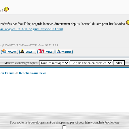
e !
 intégrées par YouTube, regarde la news directement depuis l'accueil du site pour lire la vidéo
se_adapter_un_hub_original_article2073.html
Go (SSD) NVIDIA GeForce GT 750M macOS X 15.6.1
Montrer les messages depuis:
x du Forum
->
Réactions aux news
Pour soutenir le développement du site, passez par ici pour faire vos achats AppleStore