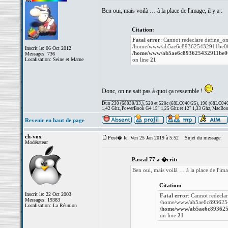
Ben oui, mais voilà … à la place de l'image, il y a :
Citation:
Fatal error
: Cannot redeclare define_on
/home/www/ab5ae6c893625432911be00a1
Inscrit le: 06 Oct 2012
/home/www/ab5ae6c893625432911be00a
Messages: 736
Localisation: Seine et Marne
on line
21
Donc, on ne sait pas à quoi ça ressemble !
_________________
Duo 230 (68030/33,), 520 et 520c (68LC040/25), 190 (68LC040/
1,42 Ghz, PowerBook G4 15" 1,25 Ghz et 12" 1,33 Ghz, MacBook
Revenir en haut de page
ch-vox
Post� le: Ven 25 Jan 2019 à 5:52
Sujet du message:
Modérateur
Pascal 77 a �crit:
Ben oui, mais voilà … à la place de l'imag
Citation:
Inscrit le: 22 Oct 2003
Fatal error
: Cannot redecla
Messages: 19383
/home/www/ab5ae6c89362543
Localisation: La Réunion
/home/www/ab5ae6c8936254
on line
21