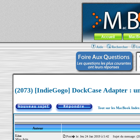
MacBook-fr.com : 100% Apple... 100% nom
Aller au contenu
-
Aller au menu 
Menu général
Accueil
MacB
Aide
Rechercher
Li
(2073) [IndieGogo] DockCase Adapter : un
Tout sur les MacBook Inde
Auteur
Lisa
Post� le: Jeu 24 Jan 2019 à 5:42
Sujet du message: (207
Miss Actu