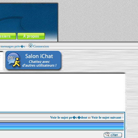
ssiers
À propos
s messages priv�s
Connexion
Voir le sujet pr�c�dent
::
Voir le sujet suivant