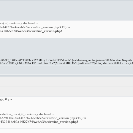
ce() (previously declared in
4f27b74/web/v3/ecrire/inc_version.php3:19) in
14f27b74/web/v3/ecrire/inc_version.php3
66/33), 1400cs (PPC 603e à 117 Mhz), 3 iBook G3"Palourde" (un blueberry, un tangerine à 300 Mhz et un Graphite
 "alu" C2D 2,4 Ghz, MBA 13" Dual Core i7 à 2,2 Ghz et MBP 15" Quad Core i7 2,5 Ghz, Mac mini 2010 C2D à 2,4 
e, il y a :
re define_once() (previously declared in
2911be00a14f27b74/web/v3/ecrire/inc_version.php3:19) in
32911be00a14f27b74/web/v3/ecrire/inc_version.php3