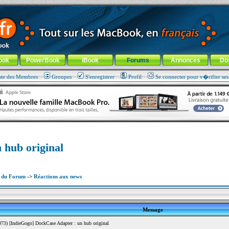
ade !
général
-
Aller au menu de la rubrique
ook
PowerBook
iBook
Forums
Annonces
Do
ste des Membres
Groupes
S'enregistrer
Profil
Se connecter pour v�rifier se
 hub original
x du Forum
->
Réactions aux news
Message
3) [IndieGogo] DockCase Adapter : un hub original