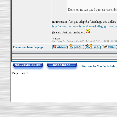
Donc, on ne sait pas à quoi ça ressembl
notre forum n'est pas adapté à l'affichage des vidéos
http://www.macbook-fr.com/news/indiegogo_dockca
(je sais c'est pas pratique...
)
_________________
Vincent
MacBook Pro Retina 15" mi-2014 Core i7 2,5GHz 16 Go 512 
Revenir en haut de page
Tout sur les MacBook Inde
Page
1
sur
1