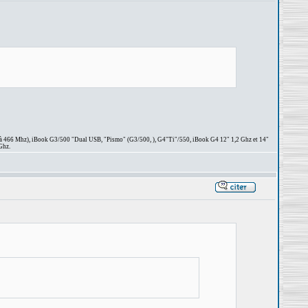
 à 466 Mhz), iBook G3/500 "Dual USB, "Pismo" (G3/500, ), G4"Ti"/550, iBook G4 12" 1,2 Ghz et 14"
Ghz.