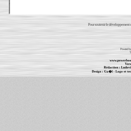
Pour soutenir le développement du
Powered b
T
www.powerboo
Vers
Rédaction :
Ludovi
Design :
Ga�l
- Logo et te
Informations :
PowerBook
-
MacBook Pro
-
i