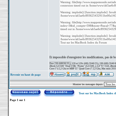
Warning: file(http://www.mappemonde.net/adm
connexion timed out in /home/www/ab5ae6c
Warning: implode() [function.implode]: Inval
/home/www/ab5ae6c893625432911be00a14f27b
Warning: file(http://www.mappemonde.net/adm
index=3&id_compte=598&nom=Pascal+77&pass
timed out in /home/www/ab5ae6c8936254329
Warning: implode() [function.implode]: Inval
/home/www/ab5ae6c893625432911be00a14f27b
Tout sur les MacBook Index du Forum
Et impossible d'enregistrer les modifications, pas de b
_________________
Duo 230 (68030/33,), 520 et 520c (68LC040/25), 190 (68LC040/66/
iBook G3/500 "Dual USB, "Pismo" (G3/500, ), G4"Ti"/550, iBook
Core i7 à 2,2 Ghz et MBP 15" Quad Core i7 2,5 Ghz, Mac mini 201
Revenir en haut de page
Montrer les messages depuis:
Tout sur les MacBook Index 
Page
1
sur
1