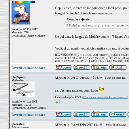
Depuis hier, je tente de me connecter à mon profil pour
l'onglet "console" donne le message suivant
Console a �crit:
! Failed to load resource : the server responde
Inscrit le: 06 Oct 2012
Messages: 736
Localisation: Seine et Marne
Ce qui dans la langue de Molière donne : "
! Echec de 
Voilà, si un admin voulait bien mettre son nez là dedan
_________________
Duo 230 (68030/33,), 520 et 520c (68LC040/25), 190 (68LC040/66/
iBook G3/500 "Dual USB, "Pismo" (G3/500, ), G4"Ti"/550, iBook
Core i7 à 2,2 Ghz et MBP 15" Quad Core i7 2,5 Ghz, Mac mini 201
Revenir en haut de page
blackjmac
Post� le: Jeu 07 D�c 2017 à 14:40
Sujet du message:
Modérateur
ça, c'est une mission pour Ludo
_________________
La mine d'or pour OS X -
http://www.versiontracker.com/macosx/
Inscrit le: 04 Jan 2005
Messages: 16711
Localisation: /Library/Scripts/
Revenir en haut de page
lpascalon
Post� le: Ven 08 D�c 2017 à 21:43
Sujet du message:
Administrateur