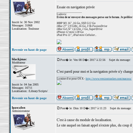
Essaie en navigation privée
_________________
Ludovic
Evitez de m'envoyer des messages perso sur le forum. Je préfère 
Inscrit le: 30 Nov 2002
MBP M1 16", 16 Go, SSD 512 Go
Messages: 31868
iMac 27" 2,9 GHz, 16 Go, 3 To FusionDrive
Localisation: Toulouse
iMac G4 24" 1,6 Ghz, 1 Go, SuperDrive
iPhone 12 mini 128 Go
iPad Pro 11", iPad mini Cellular...
Revenir en haut de page
blackjmac
Post� le: Ven 08 D�c 2017 à 22:56
Sujet du message:
Modérateur
C'est pareil pour moi et la navigation privée n'y change
_________________
La mine d'or pour OS X -
http://www.versiontracker.com/macosx/
Inscrit le: 04 Jan 2005
Messages: 16711
Localisation: /Library/Scripts/
Revenir en haut de page
lpascalon
Post� le: Dim 10 D�c 2017 à 11:23
Sujet du message:
Administrateur
C'est à cause du module de localisation.
Le site auquel on faisait appel n'existe plus, du coup il 