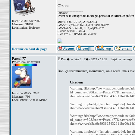
C'est ca.
_________________
Ludovic
Evitez de m'envoyer des messages perso sur le forum. Je préfère 
Inscrit le: 30 Nov 2002
MBP M1 16", 16 Go, SSD 512 Go
Messages: 31868
iMac 27" 2,9 GHz, 16 Go, 3 To FusionDrive
Localisation: Toulouse
iMac G4 24" 1,6 Ghz, 1 Go, SuperDrive
iPhone 12 mini 128 Go
iPad Pro 11", iPad mini Cellular...
Revenir en haut de page
Pascal 77
Post� le: Ven 01 F�v 2019 à 11:35
Sujet du message:
PowerBook de Vermeil
Bon, ça recommence, maintenant, on a accès, mais ave
Citation:
Warning: file(http://www.mappemonde.net/adm
id_compte=598&nom=Pascal+77&pass=aec8b764
Inscrit le: 06 Oct 2012
/home/www/ab5ae6c893625432911be00a14f27b
Messages: 736
Localisation: Seine et Marne
Warning: implode() [function.implode]: Inval
/home/www/ab5ae6c893625432911be00a14f27b
Warning: file(http://www.mappemonde.net/adm
id_compte=598&nom=Pascal+77&pass=aec8b764
/home/www/ab5ae6c893625432911be00a14f27b
Warning: implode() [function.implode]: Inval