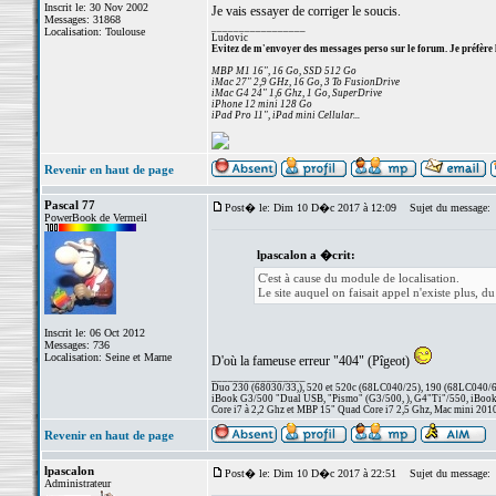
Inscrit le: 30 Nov 2002
Je vais essayer de corriger le soucis.
Messages: 31868
_________________
Localisation: Toulouse
Ludovic
Evitez de m'envoyer des messages perso sur le forum. Je préfère 
MBP M1 16", 16 Go, SSD 512 Go
iMac 27" 2,9 GHz, 16 Go, 3 To FusionDrive
iMac G4 24" 1,6 Ghz, 1 Go, SuperDrive
iPhone 12 mini 128 Go
iPad Pro 11", iPad mini Cellular...
Revenir en haut de page
Pascal 77
Post� le: Dim 10 D�c 2017 à 12:09
Sujet du message:
PowerBook de Vermeil
lpascalon a �crit:
C'est à cause du module de localisation.
Le site auquel on faisait appel n'existe plus, du
Inscrit le: 06 Oct 2012
Messages: 736
Localisation: Seine et Marne
D'où la fameuse erreur "404" (Pîgeot)
_________________
Duo 230 (68030/33,), 520 et 520c (68LC040/25), 190 (68LC040/66/
iBook G3/500 "Dual USB, "Pismo" (G3/500, ), G4"Ti"/550, iBook
Core i7 à 2,2 Ghz et MBP 15" Quad Core i7 2,5 Ghz, Mac mini 201
Revenir en haut de page
lpascalon
Post� le: Dim 10 D�c 2017 à 22:51
Sujet du message:
Administrateur