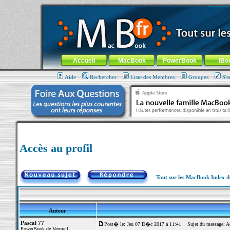
MacBook-fr.com : 100% Apple... 100% nomade !
Aller au contenu
-
Aller au menu général
-
Aller au menu de la
Menu général
Accueil
MacBook
PowerBook
iBo
Aide
Rechercher
Liste des Membres
Groupes
S'e
Accès au profil
Tout sur les MacBook Index 
Auteur
Pascal 77
Post� le: Jeu 07 D�c 2017 à 11:41
Sujet du message: Acc
PowerBook de Vermeil