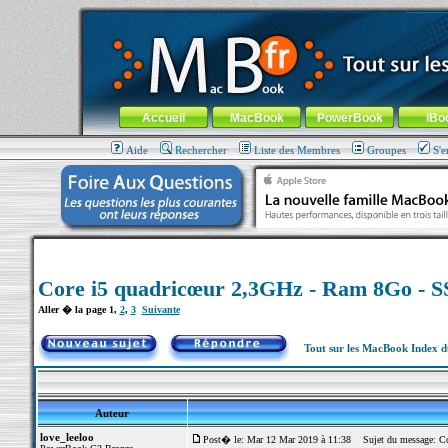
MacBook-fr.com : 100% Apple... 100% nomade !
Aller au contenu
-
Aller au menu général
-
Aller au menu de la
Menu général
Accueil
MacBook
PowerBook
iBo
Aide
Rechercher
Liste des Membres
Groupes
S'e
Core i5 quadricœur 2,3GHz - Ram 8Go - 
Aller � la page
1
,
2
,
3
Suivante
Tout sur les MacBook Index 
Auteur
love_leeloo
Post� le: Mar 12 Mar 2019 à 11:38
Sujet du message: Co