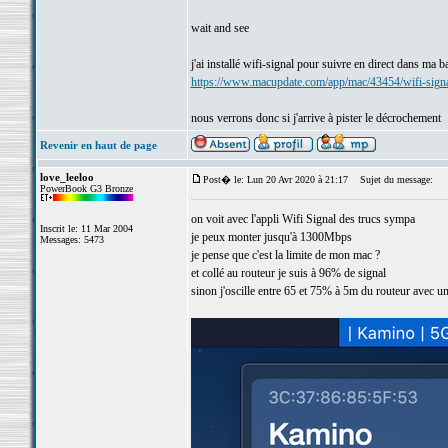
wait and see
j'ai installé wifi-signal pour suivre en direct dans ma 
https://www.macupdate.com/app/mac/43454/wifi-sign
nous verrons donc si j'arrive à pister le décrochement
Revenir en haut de page
love_leeloo
Post� le: Lun 20 Avr 2020 à 21:17
Sujet du message:
PowerBook G3 Bronze
on voit avec l'appli Wifi Signal des trucs sympa
Inscrit le: 11 Mar 2004
je peux monter jusqu'à 1300Mbps
Messages: 5473
je pense que c'est la limite de mon mac ?
et collé au routeur je suis à 96% de signal
sinon j'oscille entre 65 et 75% à 5m du routeur avec un