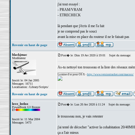
j'ai tout essayé :
- PRAM/VRAM
- ETRECHECK
là pendant que j'écris il me l'a fait
je ne comprend pas le souci
avant la mise en place du routeur il ne le faisait pas
Revenir en haut de page
blackjmac
Post� le: Dim 19 Avr 2020 à 19:01
Sujet du message:
Modérateur
As-tu nettoyé ton trousseau et la liste des réseaux mém
_________________
La mine d'or pour OS X -
http://www.versiontracker.com/macosx/
Inscrit le: 04 Jan 2005
Messages: 16711
Localisation: /Library/Scripts/
Revenir en haut de page
love_leeloo
Post� le: Lun 20 Avr 2020 à 11:24
Sujet du message:
PowerBook G3 Bronze
le trousseau non, je vais retenter
Inscrit le: 11 Mar 2004
Messages: 5473
j'ai tenté de décocher "activer la cohabitation 20/40M
ça a l'air mieux