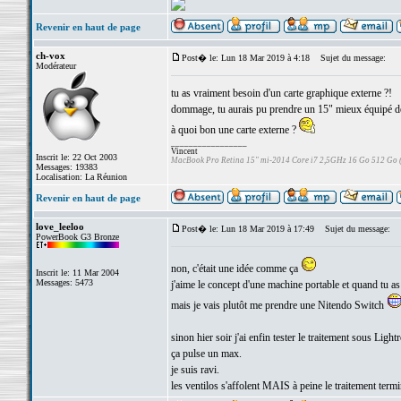
Revenir en haut de page
ch-vox
Post� le: Lun 18 Mar 2019 à 4:18
Sujet du message:
Modérateur
tu as vraiment besoin d'un carte graphique externe ?!
dommage, tu aurais pu prendre un 15" mieux équipé dè
à quoi bon une carte externe ?
_________________
Vincent
Inscrit le: 22 Oct 2003
MacBook Pro Retina 15" mi-2014 Core i7 2,5GHz 16 Go 512 Go
Messages: 19383
Localisation: La Réunion
Revenir en haut de page
love_leeloo
Post� le: Lun 18 Mar 2019 à 17:49
Sujet du message:
PowerBook G3 Bronze
non, c'était une idée comme ça
Inscrit le: 11 Mar 2004
Messages: 5473
j'aime le concept d'une machine portable et quand tu a
mais je vais plutôt me prendre une Nitendo Switch
sinon hier soir j'ai enfin tester le traitement sous Ligh
ça pulse un max.
je suis ravi.
les ventilos s'affolent MAIS à peine le traitement termin