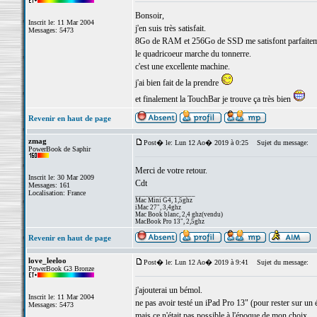
Bonsoir,
Inscrit le: 11 Mar 2004
j'en suis très satisfait.
Messages: 5473
8Go de RAM et 256Go de SSD me satisfont parfaitem
le quadricoeur marche du tonnerre.
c'est une excellente machine.
j'ai bien fait de la prendre
et finalement la TouchBar je trouve ça très bien
Revenir en haut de page
zmag
Post� le: Lun 12 Ao� 2019 à 0:25
Sujet du message:
PowerBook de Saphir
Merci de votre retour.
Inscrit le: 30 Mar 2009
Cdt
Messages: 161
Localisation: France
_________________
Mac Mini G4, 1,5ghz
iMac 27", 3,4ghz
Mac Book blanc, 2,4 ghz(vendu)
MacBook Pro 13", 2,5ghz
Revenir en haut de page
love_leeloo
Post� le: Lun 12 Ao� 2019 à 9:41
Sujet du message:
PowerBook G3 Bronze
j'ajouterai un bémol.
Inscrit le: 11 Mar 2004
ne pas avoir testé un iPad Pro 13" (pour rester sur u
Messages: 5473
mais ce n'était pas possible à l'époque de mon choix.