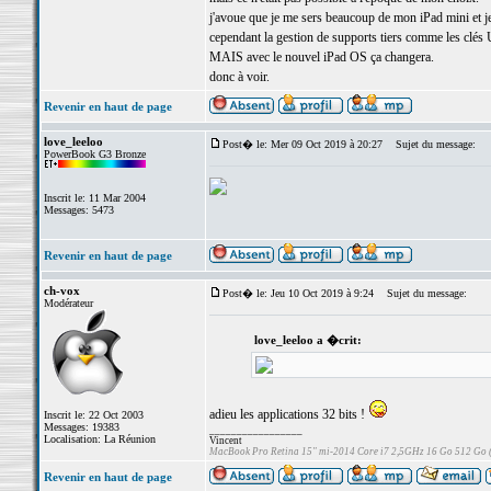
j'avoue que je me sers beaucoup de mon iPad mini et j
cependant la gestion de supports tiers comme les clés U
MAIS avec le nouvel iPad OS ça changera.
donc à voir.
Revenir en haut de page
love_leeloo
Post� le: Mer 09 Oct 2019 à 20:27
Sujet du message:
PowerBook G3 Bronze
Inscrit le: 11 Mar 2004
Messages: 5473
Revenir en haut de page
ch-vox
Post� le: Jeu 10 Oct 2019 à 9:24
Sujet du message:
Modérateur
love_leeloo a �crit:
adieu les applications 32 bits !
Inscrit le: 22 Oct 2003
Messages: 19383
_________________
Localisation: La Réunion
Vincent
MacBook Pro Retina 15" mi-2014 Core i7 2,5GHz 16 Go 512 Go
Revenir en haut de page