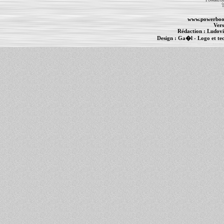
T
www.powerboo
Vers
Rédaction :
Ludovi
Design :
Ga�l
- Logo et te
Informations :
PowerBook
-
MacBook Pro
-
i