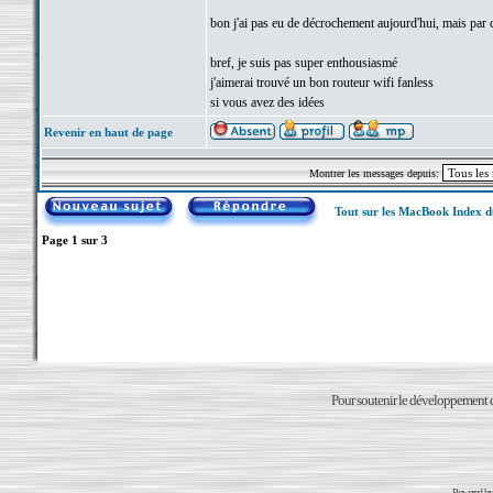
bon j'ai pas eu de décrochement aujourd'hui, mais par c
bref, je suis pas super enthousiasmé
j'aimerai trouvé un bon routeur wifi fanless
si vous avez des idées
Revenir en haut de page
Montrer les messages depuis:
Tout sur les MacBook Index 
Page
1
sur
3
Pour soutenir le développement du
Powered b