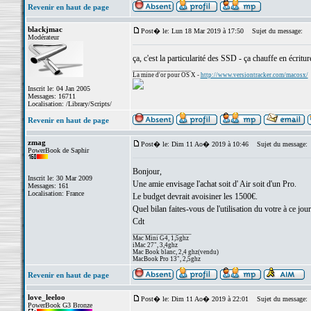
Revenir en haut de page
blackjmac
Post� le: Lun 18 Mar 2019 à 17:50
Sujet du message:
Modérateur
ça, c'est la particularité des SSD - ça chauffe en écritu
_________________
La mine d'or pour OS X -
http://www.versiontracker.com/macosx/
Inscrit le: 04 Jan 2005
Messages: 16711
Localisation: /Library/Scripts/
Revenir en haut de page
zmag
Post� le: Dim 11 Ao� 2019 à 10:46
Sujet du message:
PowerBook de Saphir
Bonjour,
Inscrit le: 30 Mar 2009
Une amie envisage l'achat soit d' Air soit d'un Pro.
Messages: 161
Localisation: France
Le budget devrait avoisiner les 1500€.
Quel bilan faites-vous de l'utilisation du votre à ce jour
Cdt
_________________
Mac Mini G4, 1,5ghz
iMac 27", 3,4ghz
Mac Book blanc, 2,4 ghz(vendu)
MacBook Pro 13", 2,5ghz
Revenir en haut de page
love_leeloo
Post� le: Dim 11 Ao� 2019 à 22:01
Sujet du message:
PowerBook G3 Bronze