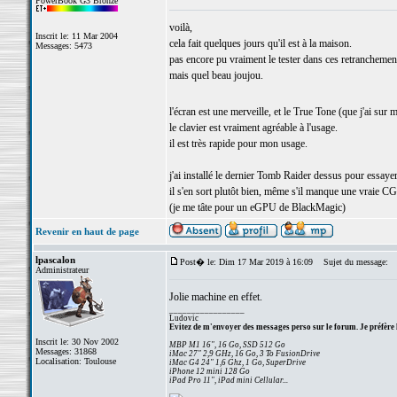
PowerBook G3 Bronze
voilà,
Inscrit le: 11 Mar 2004
cela fait quelques jours qu'il est à la maison.
Messages: 5473
pas encore pu vraiment le tester dans ces retranchemen
mais quel beau joujou.
l'écran est une merveille, et le True Tone (que j'ai su
le clavier est vraiment agréable à l'usage.
il est très rapide pour mon usage.
j'ai installé le dernier Tomb Raider dessus pour essayer
il s'en sort plutôt bien, même s'il manque une vraie CG
(je me tâte pour un eGPU de BlackMagic)
Revenir en haut de page
lpascalon
Post� le: Dim 17 Mar 2019 à 16:09
Sujet du message:
Administrateur
Jolie machine en effet.
_________________
Ludovic
Evitez de m'envoyer des messages perso sur le forum. Je préfère 
Inscrit le: 30 Nov 2002
MBP M1 16", 16 Go, SSD 512 Go
Messages: 31868
iMac 27" 2,9 GHz, 16 Go, 3 To FusionDrive
Localisation: Toulouse
iMac G4 24" 1,6 Ghz, 1 Go, SuperDrive
iPhone 12 mini 128 Go
iPad Pro 11", iPad mini Cellular...