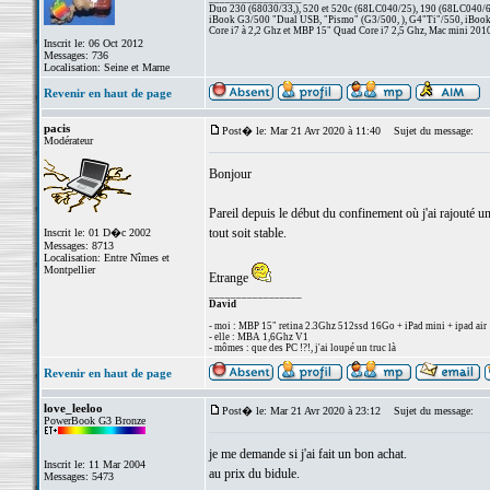
Duo 230 (68030/33,), 520 et 520c (68LC040/25), 190 (68LC040/66/
iBook G3/500 "Dual USB, "Pismo" (G3/500, ), G4"Ti"/550, iBook
Core i7 à 2,2 Ghz et MBP 15" Quad Core i7 2,5 Ghz, Mac mini 201
Inscrit le: 06 Oct 2012
Messages: 736
Localisation: Seine et Marne
Revenir en haut de page
pacis
Post� le: Mar 21 Avr 2020 à 11:40
Sujet du message:
Modérateur
Bonjour
Pareil depuis le début du confinement où j'ai rajouté u
tout soit stable.
Inscrit le: 01 D�c 2002
Messages: 8713
Localisation: Entre Nîmes et
Montpellier
Etrange
_________________
David
- moi : MBP 15" retina 2.3Ghz 512ssd 16Go + iPad mini + ipad air
- elle : MBA 1,6Ghz V1
- mômes : que des PC !?!, j'ai loupé un truc là
Revenir en haut de page
love_leeloo
Post� le: Mar 21 Avr 2020 à 23:12
Sujet du message:
PowerBook G3 Bronze
je me demande si j'ai fait un bon achat.
Inscrit le: 11 Mar 2004
au prix du bidule.
Messages: 5473