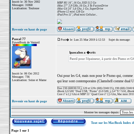
Inscrit le: 30 Nov 2002
MBP M1 16", 16 Go, SSD 512 Go
Messages: 31868
iMac 27" 2,9 GHz, 16 Go, 3 To FusionDrive
Localisation: Toulouse
iMac G4 24" 1,6 Ghz, 1 Go, SuperDrive
iPhone 12 mini 128 Go
iPad Pro 11", iPad mini Cellular...
Revenir en haut de page
Pascal 77
Post� le: Lun 25 Mar 2019 à 12:53
Sujet du message:
PowerBook de Vermeil
lpascalon a �crit:
Pareil pour l'épaisseur, à partir des Pismo et 
Inscrit le: 06 Oct 2012
Oui pour les G4, mais non pour le Pismo qui, comme le
Messages: 736
Localisation: Seine et Marne
qui leur sont contemporains (Clamshell comme dual US
_________________
Duo 230 (68030/33,), 520 et 520c (68LC040/25), 190 (68LC040/66/
iBook G3/500 "Dual USB, "Pismo" (G3/500, ), G4"Ti"/550, iBook
Core i7 à 2,2 Ghz et MBP 15" Quad Core i7 2,5 Ghz, Mac mini 201
Revenir en haut de page
Montrer les messages depuis:
Tout sur les MacBook Index 
Page
1
sur
1