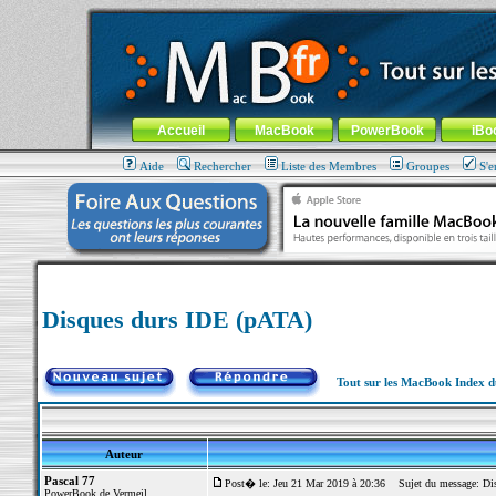
MacBook-fr.com : 100% Apple... 100% nomade !
Aller au contenu
-
Aller au menu général
-
Aller au menu de la
Menu général
Accueil
MacBook
PowerBook
iBo
Aide
Rechercher
Liste des Membres
Groupes
S'e
Disques durs IDE (pATA)
Tout sur les MacBook Index 
Auteur
Pascal 77
Post� le: Jeu 21 Mar 2019 à 20:36
Sujet du message: Dis
PowerBook de Vermeil