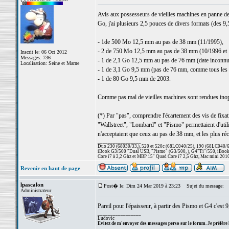
Avis aux possesseurs de vieilles machines en panne de 
Go, j'ai plusieurs 2,5 pouces de divers formats (des 
- 1de 500 Mo 12,5 mm au pas de 38 mm (11/1995),
- 2 de 750 Mo 12,5 mm au pas de 38 mm (10/1996 et 
Inscrit le: 06 Oct 2012
Messages: 736
- 1 de 2,1 Go 12,5 mm au pas de 76 mm (date inconnu
Localisation: Seine et Marne
- 1 de 3,1 Go 9,5 mm (pas de 76 mm, comme tous les 
- 1 de 80 Go 9,5 mm de 2003.
Comme pas mal de vieilles machines sont rendues inopé
(*) Par "pas", comprendre l'écartement des vis de fi
"Wallstreet", "Lombard" et "Pismo" permettaient d'util
n'acceptaient que ceux au pas de 38 mm, et les plus ré
_________________
Duo 230 (68030/33,), 520 et 520c (68LC040/25), 190 (68LC040/66/
iBook G3/500 "Dual USB, "Pismo" (G3/500, ), G4"Ti"/550, iBook
Core i7 à 2,2 Ghz et MBP 15" Quad Core i7 2,5 Ghz, Mac mini 201
Revenir en haut de page
lpascalon
Post� le: Dim 24 Mar 2019 à 23:23
Sujet du message:
Administrateur
Pareil pour l'épaisseur, à partir des Pismo et G4 c'est
_________________
Ludovic
Evitez de m'envoyer des messages perso sur le forum. Je préfère 