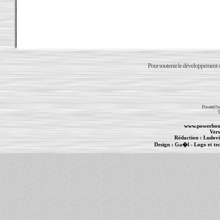
Pour soutenir le développement du
Powered b
T
www.powerboo
Vers
Rédaction :
Ludovi
Design :
Ga�l
- Logo et te
Informations :
PowerBook
-
MacBook Pro
-
i