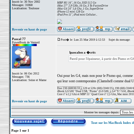
Inscrit le: 30 Nov 2002
MBP M1 16", 16 Go, SSD 512 Go
Messages: 31868
iMac 27" 2,9 GHz, 16 Go, 3 To FusionDrive
Localisation: Toulouse
iMac G4 24" 1,6 Ghz, 1 Go, SuperDrive
iPhone 12 mini 128 Go
iPad Pro 11", iPad mini Cellular...
Revenir en haut de page
Pascal 77
Post� le: Lun 25 Mar 2019 à 12:53
Sujet du message:
PowerBook de Vermeil
lpascalon a �crit:
Pareil pour l'épaisseur, à partir des Pismo et 
Inscrit le: 06 Oct 2012
Oui pour les G4, mais non pour le Pismo qui, comme le
Messages: 736
Localisation: Seine et Marne
qui leur sont contemporains (Clamshell comme dual US
_________________
Duo 230 (68030/33,), 520 et 520c (68LC040/25), 190 (68LC040/66/
iBook G3/500 "Dual USB, "Pismo" (G3/500, ), G4"Ti"/550, iBook
Core i7 à 2,2 Ghz et MBP 15" Quad Core i7 2,5 Ghz, Mac mini 201
Revenir en haut de page
Montrer les messages depuis:
Tout sur les MacBook Index 
Page
1
sur
1