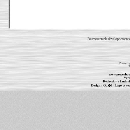
Pour soutenir le développement du
Powered b
T
www.powerboo
Vers
Rédaction :
Ludovi
Design :
Ga�l
- Logo et te
Informations :
PowerBook
-
MacBook Pro
-
i