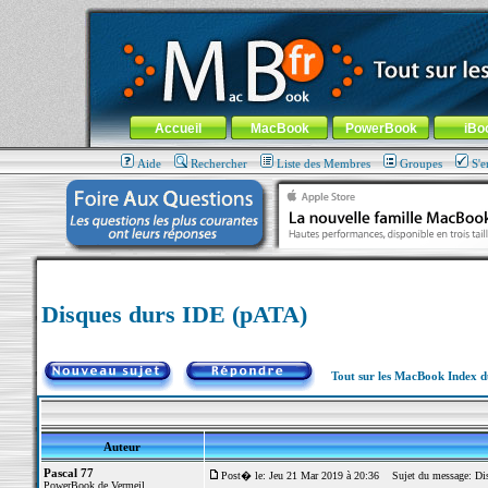
MacBook-fr.com : 100% Apple... 100% nomade !
Aller au contenu
-
Aller au menu général
-
Aller au menu de la
Menu général
Accueil
MacBook
PowerBook
iBo
Aide
Rechercher
Liste des Membres
Groupes
S'e
Disques durs IDE (pATA)
Tout sur les MacBook Index 
Auteur
Pascal 77
Post� le: Jeu 21 Mar 2019 à 20:36
Sujet du message: Dis
PowerBook de Vermeil