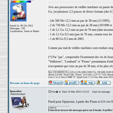
Avis aux possesseurs de vieilles machines en panne de 
Go, j'ai plusieurs 2,5 pouces de divers formats (des 
- 1de 500 Mo 12,5 mm au pas de 38 mm (11/1995),
- 2 de 750 Mo 12,5 mm au pas de 38 mm (10/1996 et 
Inscrit le: 06 Oct 2012
Messages: 736
- 1 de 2,1 Go 12,5 mm au pas de 76 mm (date inconnu
Localisation: Seine et Marne
- 1 de 3,1 Go 9,5 mm (pas de 76 mm, comme tous les 
- 1 de 80 Go 9,5 mm de 2003.
Comme pas mal de vieilles machines sont rendues inopé
(*) Par "pas", comprendre l'écartement des vis de fi
"Wallstreet", "Lombard" et "Pismo" permettaient d'util
n'acceptaient que ceux au pas de 38 mm, et les plus ré
_________________
Duo 230 (68030/33,), 520 et 520c (68LC040/25), 190 (68LC040/66/
iBook G3/500 "Dual USB, "Pismo" (G3/500, ), G4"Ti"/550, iBook
Core i7 à 2,2 Ghz et MBP 15" Quad Core i7 2,5 Ghz, Mac mini 201
Revenir en haut de page
lpascalon
Post� le: Dim 24 Mar 2019 à 23:23
Sujet du message:
Administrateur
Pareil pour l'épaisseur, à partir des Pismo et G4 c'est
_________________
Ludovic
Evitez de m'envoyer des messages perso sur le forum. Je préfère 