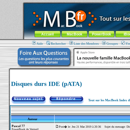
MacBook-fr.com : 100% Apple... 100% nomade !
Aller au contenu
-
Aller au menu général
-
Aller au menu de la
Menu général
Accueil
MacBook
PowerBook
iBo
Aide
Rechercher
Liste des Membres
Groupes
S'e
Disques durs IDE (pATA)
Tout sur les MacBook Index 
Auteur
Pascal 77
Post� le: Jeu 21 Mar 2019 à 20:36
Sujet du message: Dis
PowerBook de Vermeil