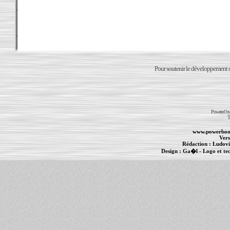
Pour soutenir le développement du
Powered b
T
www.powerboo
Vers
Rédaction :
Ludovi
Design :
Ga�l
- Logo et te
Informations :
PowerBook
-
MacBook Pro
-
i