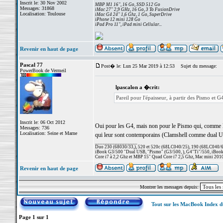
Inscrit le: 30 Nov 2002
MBP M1 16", 16 Go, SSD 512 Go
Messages: 31868
iMac 27" 2,9 GHz, 16 Go, 3 To FusionDrive
Localisation: Toulouse
iMac G4 24" 1,6 Ghz, 1 Go, SuperDrive
iPhone 12 mini 128 Go
iPad Pro 11", iPad mini Cellular...
Revenir en haut de page
Pascal 77
Post� le: Lun 25 Mar 2019 à 12:53
Sujet du message:
PowerBook de Vermeil
lpascalon a �crit:
Pareil pour l'épaisseur, à partir des Pismo et 
Inscrit le: 06 Oct 2012
Oui pour les G4, mais non pour le Pismo qui, comme le
Messages: 736
Localisation: Seine et Marne
qui leur sont contemporains (Clamshell comme dual US
_________________
Duo 230 (68030/33,), 520 et 520c (68LC040/25), 190 (68LC040/66/
iBook G3/500 "Dual USB, "Pismo" (G3/500, ), G4"Ti"/550, iBook
Core i7 à 2,2 Ghz et MBP 15" Quad Core i7 2,5 Ghz, Mac mini 201
Revenir en haut de page
Montrer les messages depuis:
Tout sur les MacBook Index 
Page
1
sur
1