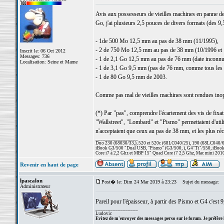
Avis aux possesseurs de vieilles machines en panne de 
Go, j'ai plusieurs 2,5 pouces de divers formats (des 
- 1de 500 Mo 12,5 mm au pas de 38 mm (11/1995),
- 2 de 750 Mo 12,5 mm au pas de 38 mm (10/1996 et 
Inscrit le: 06 Oct 2012
Messages: 736
- 1 de 2,1 Go 12,5 mm au pas de 76 mm (date inconnu
Localisation: Seine et Marne
- 1 de 3,1 Go 9,5 mm (pas de 76 mm, comme tous les 
- 1 de 80 Go 9,5 mm de 2003.
Comme pas mal de vieilles machines sont rendues inopé
(*) Par "pas", comprendre l'écartement des vis de fi
"Wallstreet", "Lombard" et "Pismo" permettaient d'util
n'acceptaient que ceux au pas de 38 mm, et les plus ré
_________________
Duo 230 (68030/33,), 520 et 520c (68LC040/25), 190 (68LC040/66/
iBook G3/500 "Dual USB, "Pismo" (G3/500, ), G4"Ti"/550, iBook
Core i7 à 2,2 Ghz et MBP 15" Quad Core i7 2,5 Ghz, Mac mini 201
Revenir en haut de page
lpascalon
Post� le: Dim 24 Mar 2019 à 23:23
Sujet du message:
Administrateur
Pareil pour l'épaisseur, à partir des Pismo et G4 c'est
_________________
Ludovic
Evitez de m'envoyer des messages perso sur le forum. Je préfère 