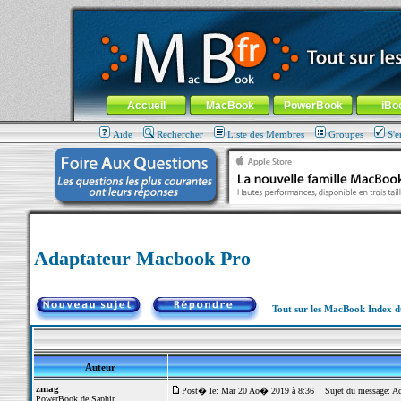
MacBook-fr.com : 100% Apple... 100% nomade !
Aller au contenu
-
Aller au menu général
-
Aller au menu de la
Menu général
Accueil
MacBook
PowerBook
iBo
Aide
Rechercher
Liste des Membres
Groupes
S'e
Adaptateur Macbook Pro
Tout sur les MacBook Index 
Auteur
zmag
Post� le: Mar 20 Ao� 2019 à 8:36
Sujet du message: Ad
PowerBook de Saphir