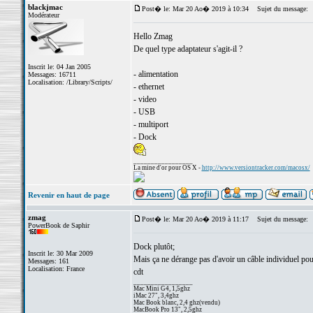
blackjmac
Post� le: Mar 20 Ao� 2019 à 10:34
Sujet du message:
Modérateur
Hello Zmag
De quel type adaptateur s'agit-il ?
Inscrit le: 04 Jan 2005
- alimentation
Messages: 16711
Localisation: /Library/Scripts/
- ethernet
- video
- USB
- multiport
- Dock
_________________
La mine d'or pour OS X -
http://www.versiontracker.com/macosx/
Revenir en haut de page
zmag
Post� le: Mar 20 Ao� 2019 à 11:17
Sujet du message:
PowerBook de Saphir
Dock plutôt;
Inscrit le: 30 Mar 2009
Mais ça ne dérange pas d'avoir un câble individuel p
Messages: 161
Localisation: France
cdt
_________________
Mac Mini G4, 1,5ghz
iMac 27", 3,4ghz
Mac Book blanc, 2,4 ghz(vendu)
MacBook Pro 13", 2,5ghz