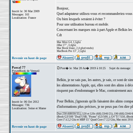
Bonjour,
Inscrit le: 30 Mar 2009
Quel adaptateur utilisez-vous et recommanderiez-vo
Messages: 161
Localisation: France
Ou bien lesquels seraient à éviter ?
Pour une utilisation bureau et mobile.
Concernant les marques mis à part Apple et Belkin les
Cdt
_________________
Mac Mini G4, 1,5ghz
iMac 27", 3,4ghz
Mac Book blanc, 2,4 ghz(vendu)
MacBook Pro 13", 2,5ghz
Revenir en haut de page
Pascal 77
Post� le: Mar 20 Ao� 2019 à 10:25
Sujet du message:
PowerBook de Vermeil
Belkin, je ne sais pas, les autres, je sais, ce sont de s
les alimentations Apple, qui, elles sont des alims à déc
risquent pas d'endommager le Mac, contrairement aux 
Pour Belkin, j'ignorais qu'ils faisaient des alims compat
Inscrit le: 06 Oct 2012
Messages: 736
d'informations plus précises, je ne peux pas t'en dire pl
Localisation: Seine et Marne
_________________
Duo 230 (68030/33,), 520 et 520c (68LC040/25), 190 (68LC040/66/
iBook G3/500 "Dual USB, "Pismo" (G3/500, ), G4"Ti"/550, iBook
Core i7 à 2,2 Ghz et MBP 15" Quad Core i7 2,5 Ghz, Mac mini 201
Revenir en haut de page