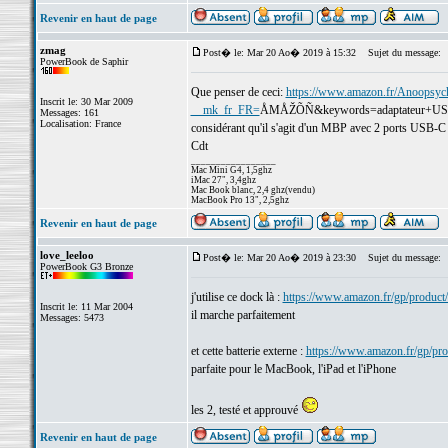
Revenir en haut de page
zmag
Post� le: Mar 20 Ao� 2019 à 15:32
Sujet du message:
PowerBook de Saphir
Que penser de ceci:
https://www.amazon.fr/Anoopsyc
Inscrit le: 30 Mar 2009
__mk_fr_FR=
ÅMÅŽÕÑ&keywords=adaptateur+USB
Messages: 161
Localisation: France
considérant qu'il s'agit d'un MBP avec 2 ports USB-C
Cdt
_________________
Mac Mini G4, 1,5ghz
iMac 27", 3,4ghz
Mac Book blanc, 2,4 ghz(vendu)
MacBook Pro 13", 2,5ghz
Revenir en haut de page
love_leeloo
Post� le: Mar 20 Ao� 2019 à 23:30
Sujet du message:
PowerBook G3 Bronze
j'utilise ce dock là :
https://www.amazon.fr/gp/prod
Inscrit le: 11 Mar 2004
il marche parfaitement
Messages: 5473
et cette batterie externe :
https://www.amazon.fr/gp/
parfaite pour le MacBook, l'iPad et l'iPhone
les 2, testé et approuvé
Revenir en haut de page