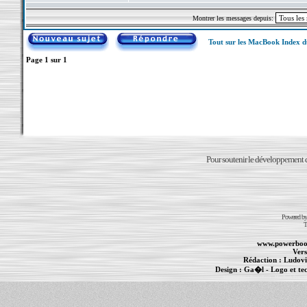
Montrer les messages depuis:
Tout sur les MacBook Index 
Page
1
sur
1
Pour soutenir le développement du
Powered b
T
www.powerboo
Vers
Rédaction :
Ludovi
Design :
Ga�l
- Logo et te
Informations :
PowerBook
-
MacBook Pro
-
i