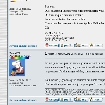
Bonjour,
Inscrit le: 30 Mar 2009
Quel adaptateur utilisez-vous et recommanderiez-vo
Messages: 161
Localisation: France
Ou bien lesquels seraient à éviter ?
Pour une utilisation bureau et mobile.
Concernant les marques mis à part Apple et Belkin les
Cdt
_________________
Mac Mini G4, 1,5ghz
iMac 27", 3,4ghz
Mac Book blanc, 2,4 ghz(vendu)
MacBook Pro 13", 2,5ghz
Revenir en haut de page
Pascal 77
Post� le: Mar 20 Ao� 2019 à 10:25
Sujet du message:
PowerBook de Vermeil
Belkin, je ne sais pas, les autres, je sais, ce sont de s
les alimentations Apple, qui, elles sont des alims à déc
risquent pas d'endommager le Mac, contrairement aux 
Pour Belkin, j'ignorais qu'ils faisaient des alims compat
Inscrit le: 06 Oct 2012
Messages: 736
d'informations plus précises, je ne peux pas t'en dire pl
Localisation: Seine et Marne
_________________
Duo 230 (68030/33,), 520 et 520c (68LC040/25), 190 (68LC040/66/
iBook G3/500 "Dual USB, "Pismo" (G3/500, ), G4"Ti"/550, iBook
Core i7 à 2,2 Ghz et MBP 15" Quad Core i7 2,5 Ghz, Mac mini 201
Revenir en haut de page