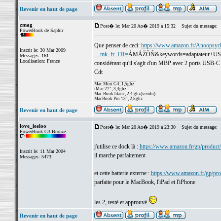
Revenir en haut de page
zmag
Post� le: Mar 20 Ao� 2019 à 15:32
Sujet du message:
PowerBook de Saphir
Que penser de ceci:
https://www.amazon.fr/Anoopsyc
Inscrit le: 30 Mar 2009
__mk_fr_FR=
ÅMÅŽÕÑ&keywords=adaptateur+USB
Messages: 161
Localisation: France
considérant qu'il s'agit d'un MBP avec 2 ports USB-C
Cdt
_________________
Mac Mini G4, 1,5ghz
iMac 27", 3,4ghz
Mac Book blanc, 2,4 ghz(vendu)
MacBook Pro 13", 2,5ghz
Revenir en haut de page
love_leeloo
Post� le: Mar 20 Ao� 2019 à 23:30
Sujet du message:
PowerBook G3 Bronze
j'utilise ce dock là :
https://www.amazon.fr/gp/prod
Inscrit le: 11 Mar 2004
il marche parfaitement
Messages: 5473
et cette batterie externe :
https://www.amazon.fr/gp/
parfaite pour le MacBook, l'iPad et l'iPhone
les 2, testé et approuvé
Revenir en haut de page