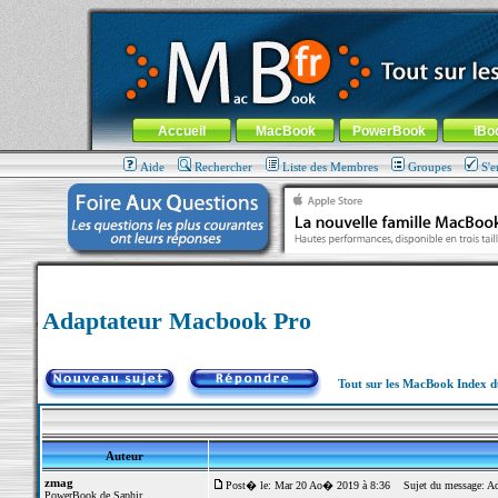
MacBook-fr.com : 100% Apple... 100% nomade !
Aller au contenu
-
Aller au menu général
-
Aller au menu de la
Menu général
Accueil
MacBook
PowerBook
iBo
Aide
Rechercher
Liste des Membres
Groupes
S'e
Adaptateur Macbook Pro
Tout sur les MacBook Index 
Auteur
zmag
Post� le: Mar 20 Ao� 2019 à 8:36
Sujet du message: Ad
PowerBook de Saphir