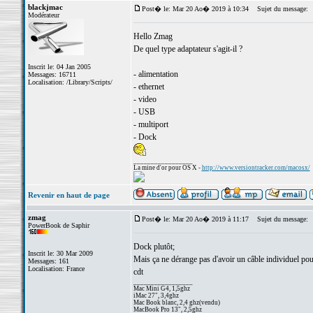
blackjmac
Post� le: Mar 20 Ao� 2019 à 10:34
Sujet du message:
Modérateur
Hello Zmag
De quel type adaptateur s'agit-il ?
Inscrit le: 04 Jan 2005
- alimentation
Messages: 16711
Localisation: /Library/Scripts/
- ethernet
- video
- USB
- multiport
- Dock
_________________
La mine d'or pour OS X -
http://www.versiontracker.com/macosx/
Revenir en haut de page
zmag
Post� le: Mar 20 Ao� 2019 à 11:17
Sujet du message:
PowerBook de Saphir
Dock plutôt;
Inscrit le: 30 Mar 2009
Mais ça ne dérange pas d'avoir un câble individuel p
Messages: 161
Localisation: France
cdt
_________________
Mac Mini G4, 1,5ghz
iMac 27", 3,4ghz
Mac Book blanc, 2,4 ghz(vendu)
MacBook Pro 13", 2,5ghz