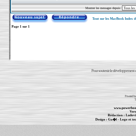
Montrer les messages depuis:
Tout sur les MacBook Index 
Page
1
sur
1
Pour soutenir le développement du
Powered b
T
www.powerboo
Vers
Rédaction :
Ludovi
Design :
Ga�l
- Logo et te
Informations :
PowerBook
-
MacBook Pro
-
i