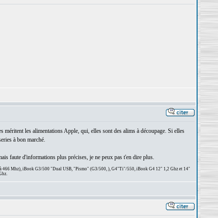
es méritent les alimentations Apple, qui, elles sont des alims à découpage. Si elles
series à bon marché.
mais faute d'informations plus précises, je ne peux pas t'en dire plus.
 à 466 Mhz), iBook G3/500 "Dual USB, "Pismo" (G3/500, ), G4"Ti"/550, iBook G4 12" 1,2 Ghz et 14"
Ghz.