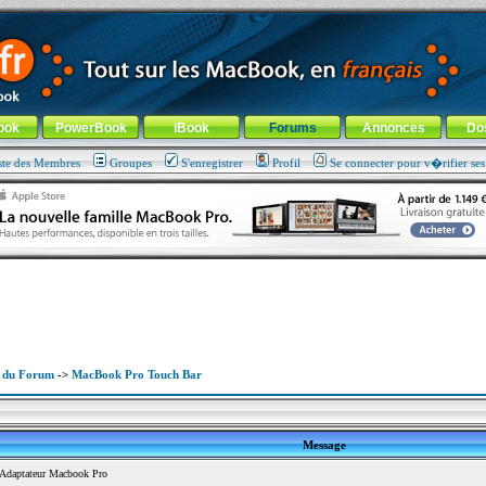
ade !
général
-
Aller au menu de la rubrique
ook
PowerBook
iBook
Forums
Annonces
Do
ste des Membres
Groupes
S'enregistrer
Profil
Se connecter pour v�rifier se
x du Forum
->
MacBook Pro Touch Bar
Message
Adaptateur Macbook Pro