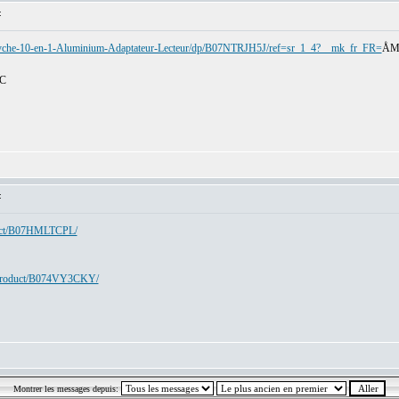
:
syche-10-en-1-Aluminium-Adaptateur-Lecteur/dp/B07NTRJH5J/ref=sr_1_4?__mk_fr_FR=
ÅMÅ
-C
:
duct/B07HMLTCPL/
/product/B074VY3CKY/
Montrer les messages depuis: