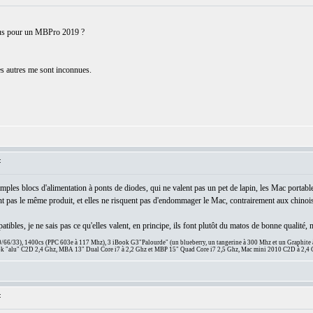
ous pour un MBPro 2019 ?
es autres me sont inconnues.
:
 simples blocs d'alimentation à ponts de diodes, qui ne valent pas un pet de lapin, les Mac portabl
ment pas le même produit, et elles ne risquent pas d'endommager le Mac, contrairement aux chinoi
atibles, je ne sais pas ce qu'elles valent, en principe, ils font plutôt du matos de bonne qualité, 
66/33), 1400cs (PPC 603e à 117 Mhz), 3 iBook G3"Palourde" (un blueberry, un tangerine à 300 Mhz et un Graphite
 "alu" C2D 2,4 Ghz, MBA 13" Dual Core i7 à 2,2 Ghz et MBP 15" Quad Core i7 2,5 Ghz, Mac mini 2010 C2D à 2,4 
: