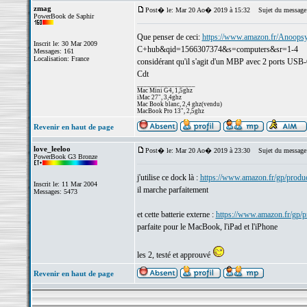
zmag
Post� le: Mar 20 Ao� 2019 à 15:32
Sujet du message
PowerBook de Saphir
Que penser de ceci:
https://www.amazon.fr/Anoop
Inscrit le: 30 Mar 2009
C+hub&qid=1566307374&s=computers&sr=1-4
Messages: 161
Localisation: France
considérant qu'il s'agit d'un MBP avec 2 ports USB
Cdt
_________________
Mac Mini G4, 1,5ghz
iMac 27", 3,4ghz
Mac Book blanc, 2,4 ghz(vendu)
MacBook Pro 13", 2,5ghz
Revenir en haut de page
love_leeloo
Post� le: Mar 20 Ao� 2019 à 23:30
Sujet du message
PowerBook G3 Bronze
j'utilise ce dock là :
https://www.amazon.fr/gp/pro
Inscrit le: 11 Mar 2004
il marche parfaitement
Messages: 5473
et cette batterie externe :
https://www.amazon.fr/gp
parfaite pour le MacBook, l'iPad et l'iPhone
les 2, testé et approuvé
Revenir en haut de page