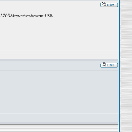
ŽÕÑ&keywords=adaptateur+USB-