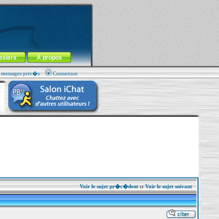
ssiers
À propos
s messages priv�s
Connexion
Voir le sujet pr�c�dent
::
Voir le sujet suivant