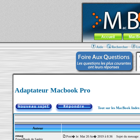
MacBook-fr.com : 100% Apple... 100% nom
Aller au contenu
-
Aller au menu 
Menu général
Accueil
MacB
Aide
Rechercher
Li
Adaptateur Macbook Pro
Tout sur les MacBook Inde
Auteur
zmag
Post� le: Mar 20 Ao� 2019 à 8:36
Sujet du message: 
PowerBook de Saphir