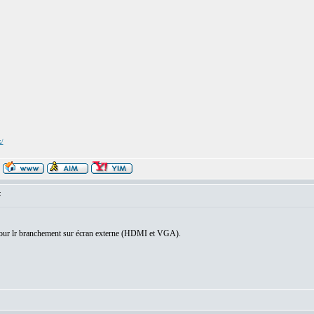
x/
:
 pour lr branchement sur écran externe (HDMI et VGA).