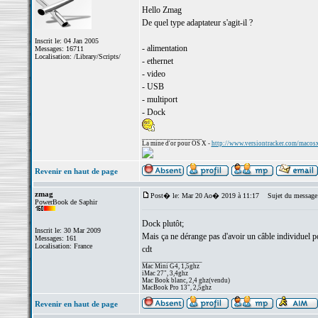
Hello Zmag
De quel type adaptateur s'agit-il ?
Inscrit le: 04 Jan 2005
- alimentation
Messages: 16711
Localisation: /Library/Scripts/
- ethernet
- video
- USB
- multiport
- Dock
_________________
La mine d'or pour OS X -
http://www.versiontracker.com/macos
Revenir en haut de page
zmag
Post� le: Mar 20 Ao� 2019 à 11:17
Sujet du message
PowerBook de Saphir
Dock plutôt;
Inscrit le: 30 Mar 2009
Mais ça ne dérange pas d'avoir un câble individuel
Messages: 161
Localisation: France
cdt
_________________
Mac Mini G4, 1,5ghz
iMac 27", 3,4ghz
Mac Book blanc, 2,4 ghz(vendu)
MacBook Pro 13", 2,5ghz
Revenir en haut de page