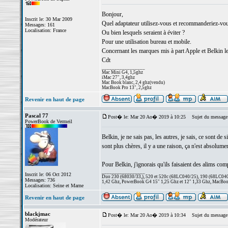
Bonjour,
Inscrit le: 30 Mar 2009
Quel adaptateur utilisez-vous et recommanderiez-v
Messages: 161
Localisation: France
Ou bien lesquels seraient à éviter ?
Pour une utilisation bureau et mobile.
Concernant les marques mis à part Apple et Belkin l
Cdt
_________________
Mac Mini G4, 1,5ghz
iMac 27", 3,4ghz
Mac Book blanc, 2,4 ghz(vendu)
MacBook Pro 13", 2,5ghz
Revenir en haut de page
Pascal 77
Post� le: Mar 20 Ao� 2019 à 10:25
Sujet du message
PowerBook de Vermeil
Belkin, je ne sais pas, les autres, je sais, ce sont de
sont plus chères, il y a une raison, ça n'est absolu
Pour Belkin, j'ignorais qu'ils faisaient des alims comp
_________________
Inscrit le: 06 Oct 2012
Duo 230 (68030/33,), 520 et 520c (68LC040/25), 190 (68LC040/
Messages: 736
1,42 Ghz, PowerBook G4 15" 1,25 Ghz et 12" 1,33 Ghz, MacBook
Localisation: Seine et Marne
Revenir en haut de page
blackjmac
Post� le: Mar 20 Ao� 2019 à 10:34
Sujet du message
Modérateur