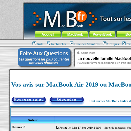
MacBook-fr.com : 100% Apple... 100% nomade !
Aller au contenu
-
Aller au menu général
-
Aller au menu de la
Menu général
Accueil
MacBook
PowerBook
iBo
Aide
Rechercher
Liste des Membres
Groupes
S'e
Vos avis sur MacBook Air 2019 ou MacBoo
Tout sur les MacBook Index 
Auteur
thomas33
Post� le: Mar 17 Sep 2019 à 6:30
Sujet du message: Vos 