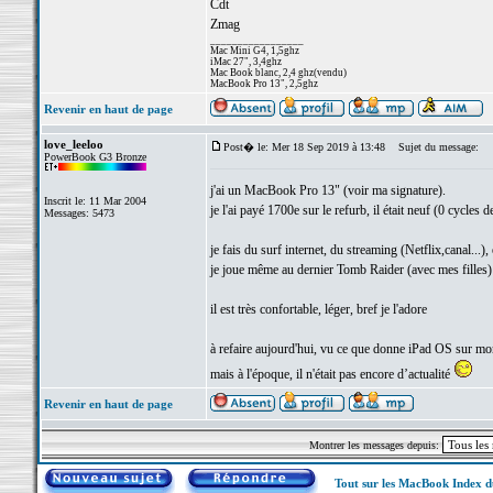
Cdt
Zmag
_________________
Mac Mini G4, 1,5ghz
iMac 27", 3,4ghz
Mac Book blanc, 2,4 ghz(vendu)
MacBook Pro 13", 2,5ghz
Revenir en haut de page
love_leeloo
Post� le: Mer 18 Sep 2019 à 13:48
Sujet du message:
PowerBook G3 Bronze
j'ai un MacBook Pro 13" (voir ma signature).
Inscrit le: 11 Mar 2004
je l'ai payé 1700e sur le refurb, il était neuf (0 cycles de
Messages: 5473
je fais du surf internet, du streaming (Netflix,canal...),
je joue même au dernier Tomb Raider (avec mes filles)
il est très confortable, léger, bref je l'adore
à refaire aujourd'hui, vu ce que donne iPad OS sur m
mais à l'époque, il n'était pas encore d’actualité
Revenir en haut de page
Montrer les messages depuis:
Tout sur les MacBook Index 