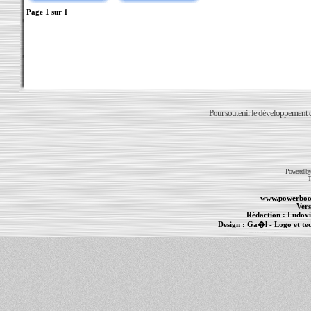
Page
1
sur
1
Pour soutenir le développement du
Powered b
T
www.powerboo
Vers
Rédaction :
Ludovi
Design :
Ga�l
- Logo et te
Informations :
PowerBook
-
MacBook Pro
-
i