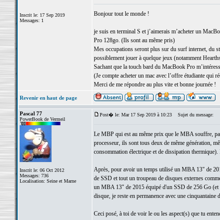
Bonjour tout le monde !
Inscrit le: 17 Sep 2019
Messages: 1
je suis en terminal S et j’aimerais m’acheter un MacB
Pro 128go. (Ils sont au même pris)
Mes occupations seront plus sur du surf internet, du str
possiblement jouer à quelque jeux (notamment Hearth
Sachant que la touch bard du MacBook Pro m’intéresse
(Je compte acheter un mac avec l’offre étudiante qui r
Merci de me répondre au plus vite et bonne journée !
Revenir en haut de page
Pascal 77
Post� le: Mar 17 Sep 2019 à 10:23
Sujet du message:
PowerBook de Vermeil
Le MBP qui est au même prix que le MBA souffre, par ra
processeur, ils sont tous deux de même génération, m
consommation électrique et de dissipation thermique). 
Après, pour avoir un temps utilisé un MBA 13" de 2
Inscrit le: 06 Oct 2012
Messages: 736
de SSD et tout un troupeau de disques externes comme ma
Localisation: Seine et Marne
un MBA 13" de 2015 équipé d'un SSD de 256 Go (et d'un 
disque, je reste en permanence avec une cinquantaine de
Ceci posé, à toi de voir le ou les aspect(s) que tu entend