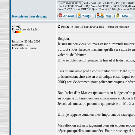
_________________
Duo 230 (68030/33,), 520 et 520c (68LC040/25), 190 (68LC040/66/
iBook G3/500 "Dual USB, "Pismo" (G3/500, ), G4"Ti"/550, iBook
Core i7 à 2,2 Ghz et MBP 15" Quad Core i7 2,5 Ghz, Mac mini 201
Revenir en haut de page
zmag
Post� le: Mer 18 Sep 2019 à 8:55
Sujet du message:
PowerBook de Saphir
Bonjour,
Inscrit le: 30 Mar 2009
Je suis un peu vieux jeu mais ça me surprends toujours 
Messages: 161
Localisation: France
Surtout si c'est la seule machine, qu'elle sera utilisée
voler ou de l'abimer.
Il me semble que différencier le travail et la distracti
Ceci dit une amie prof a choisi plutôt qu'un MBAir, qu
précieusement chez elle en ordi unique et sur lequel el
200€) ceci évidemment pour palier aux risques inhéren
Bon l'achat d'un Mac est tjrs soumis au budget qu'on 
au budget a dû faire quelques concessions et choisi le
Je connais une autre personne qui possède un Mc à la 
Enfin je rappelle combien il est important de sauvegar
Ma réflexion est sans jugement bien sûr et pour répon
départ puisqu'elles sont soudées. Pour le stockage il su