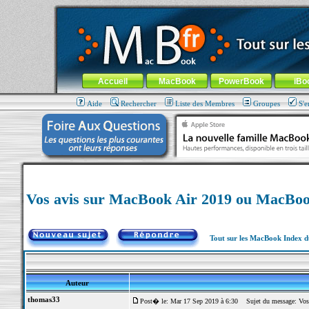
MacBook-fr.com : 100% Apple... 100% nomade !
Aller au contenu
-
Aller au menu général
-
Aller au menu de la
Menu général
Accueil
MacBook
PowerBook
iBo
Aide
Rechercher
Liste des Membres
Groupes
S'e
Vos avis sur MacBook Air 2019 ou MacBoo
Tout sur les MacBook Index 
Auteur
thomas33
Post� le: Mar 17 Sep 2019 à 6:30
Sujet du message: Vos 