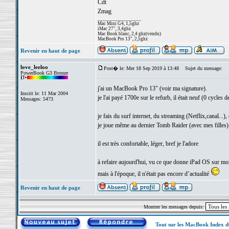
Cdt
Zmag
_________________
Mac Mini G4, 1,5ghz
iMac 27", 3,4ghz
Mac Book blanc, 2,4 ghz(vendu)
MacBook Pro 13", 2,5ghz
Revenir en haut de page
love_leeloo
Post� le: Mer 18 Sep 2019 à 13:48
Sujet du message:
PowerBook G3 Bronze
j'ai un MacBook Pro 13" (voir ma signature).
Inscrit le: 11 Mar 2004
je l'ai payé 1700e sur le refurb, il était neuf (0 cycles de
Messages: 5473
je fais du surf internet, du streaming (Netflix,canal...),
je joue même au dernier Tomb Raider (avec mes filles)
il est très confortable, léger, bref je l'adore
à refaire aujourd'hui, vu ce que donne iPad OS sur m
mais à l'époque, il n'était pas encore d’actualité
Revenir en haut de page
Montrer les messages depuis:
Tout sur les MacBook Index 