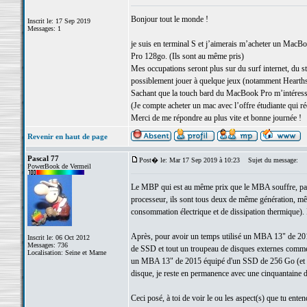
Bonjour tout le monde !
Inscrit le: 17 Sep 2019
Messages: 1
je suis en terminal S et j’aimerais m’acheter un MacB
Pro 128go. (Ils sont au même pris)
Mes occupations seront plus sur du surf internet, du str
possiblement jouer à quelque jeux (notamment Hearth
Sachant que la touch bard du MacBook Pro m’intéresse
(Je compte acheter un mac avec l’offre étudiante qui r
Merci de me répondre au plus vite et bonne journée !
Revenir en haut de page
Pascal 77
Post� le: Mar 17 Sep 2019 à 10:23
Sujet du message:
PowerBook de Vermeil
Le MBP qui est au même prix que le MBA souffre, par ra
processeur, ils sont tous deux de même génération, m
consommation électrique et de dissipation thermique). 
Après, pour avoir un temps utilisé un MBA 13" de 2
Inscrit le: 06 Oct 2012
Messages: 736
de SSD et tout un troupeau de disques externes comme ma
Localisation: Seine et Marne
un MBA 13" de 2015 équipé d'un SSD de 256 Go (et d'un 
disque, je reste en permanence avec une cinquantaine de
Ceci posé, à toi de voir le ou les aspect(s) que tu entend