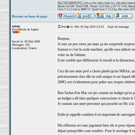
_________________
Duo 230 (68030/33,), 520 et 520c (68LC040/25), 190 (68LC040/66/
iBook G3/500 "Dual USB, "Pismo" (G3/500, ), G4"Ti"/550, iBook
Core i7 à 2,2 Ghz et MBP 15" Quad Core i7 2,5 Ghz, Mac mini 201
Revenir en haut de page
zmag
Post� le: Mer 18 Sep 2019 à 8:55
Sujet du message:
PowerBook de Saphir
Bonjour,
Inscrit le: 30 Mar 2009
Je suis un peu vieux jeu mais ça me surprends toujours 
Messages: 161
Localisation: France
Surtout si c'est la seule machine, qu'elle sera utilisée
voler ou de l'abimer.
Il me semble que différencier le travail et la distracti
Ceci dit une amie prof a choisi plutôt qu'un MBAir, qu
précieusement chez elle en ordi unique et sur lequel el
200€) ceci évidemment pour palier aux risques inhéren
Bon l'achat d'un Mac est tjrs soumis au budget qu'on 
au budget a dû faire quelques concessions et choisi le
Je connais une autre personne qui possède un Mc à la 
Enfin je rappelle combien il est important de sauvegar
Ma réflexion est sans jugement bien sûr et pour répon
départ puisqu'elles sont soudées. Pour le stockage il su