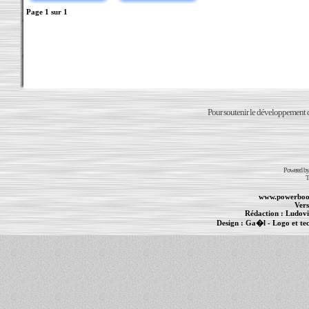
Page
1
sur
1
Pour soutenir le développement du
Powered b
T
www.powerboo
Vers
Rédaction :
Ludovi
Design :
Ga�l
- Logo et te
Informations :
PowerBook
-
MacBook Pro
-
i