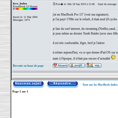
love_leeloo
Post� le: Mer 18 Sep 2019 à 13:48
Sujet du message:
PowerBook G3 Bronze
j'ai un MacBook Pro 13" (voir ma signature).
Inscrit le: 11 Mar 2004
je l'ai payé 1700e sur le refurb, il était neuf (0 cycles
Messages: 5473
je fais du surf internet, du streaming (Netflix,canal...
je joue même au dernier Tomb Raider (avec mes fille
il est très confortable, léger, bref je l'adore
à refaire aujourd'hui, vu ce que donne iPad OS sur 
mais à l'époque, il n'était pas encore d’actualité
Revenir en haut de page
Tout sur les MacBook Inde
Page
1
sur
1