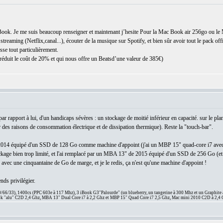
cBook. Je me suis beaucoup renseigner et maintenant j’hesite Pour la Mac Book air 256go ou l
streaming (Netflix,canal...), écouter de la musique sur Spotify, et bien sûr avoir tout le pack 
e tout particulièrement.
 réduit le coût de 20% et qui nous offre un Beatsd’une valeur de 385€)
!
rapport à lui, d'un handicaps sévères : un stockage de moitié inférieur en capacité. sur le p
des raisons de consommation électrique et de dissipation thermique). Reste la "touch-bar".
2014 équipé d'un SSD de 128 Go comme machine d'appoint (j'ai un MBP 15" quad-core i7 ave
tockage bien trop limité, et l'ai remplacé par un MBA 13" de 2015 équipé d'un SSD de 256 Go (et 
e avec une cinquantaine de Go de marge, et je le redis, ça n'est qu'une machine d'appoint !
nds privilégier.
66/33), 1400cs (PPC 603e à 117 Mhz), 3 iBook G3"Palourde" (un blueberry, un tangerine à 300 Mhz et un Graphite
 "alu" C2D 2,4 Ghz, MBA 13" Dual Core i7 à 2,2 Ghz et MBP 15" Quad Core i7 2,5 Ghz, Mac mini 2010 C2D à 2,4 