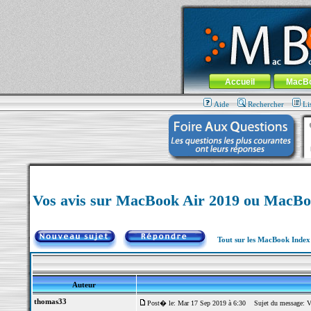
MacBook-fr.com : 100% Apple... 100% nom
Aller au contenu
-
Aller au menu 
Menu général
Accueil
MacB
Aide
Rechercher
Li
Vos avis sur MacBook Air 2019 ou MacBo
Tout sur les MacBook Inde
Auteur
thomas33
Post� le: Mar 17 Sep 2019 à 6:30
Sujet du message: Vo