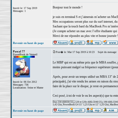
Bonjour tout le monde !
Inscrit le: 17 Sep 2019
Messages: 1
je suis en terminal S et j’aimerais m’acheter un Ma
Mes occupations seront plus sur du surf internet, du 
Sachant que la touch bard du MacBook Pro m’intéress
(Je compte acheter un mac avec l’offre étudiante qui
Merci de me répondre au plus vite et bonne journée 
Revenir en haut de page
Pascal 77
Post� le: Mar 17 Sep 2019 à 10:23
Sujet du message:
PowerBook de Vermeil
Le MBP qui est au même prix que le MBA souffre, par 
moins puissant malgré sa fréquence supérieure (pour 
Après, pour avoir un temps utilisé un MBA 13" de 
principale), j'ai vite rendu les armes en raison du s
Inscrit le: 06 Oct 2012
Messages: 736
faire de la place sur le disque, je reste en permanenc
Localisation: Seine et Marne
Ceci posé, à toi de voir le ou les aspect(s) que tu ente
_________________
Duo 230 (68030/33,), 520 et 520c (68LC040/25), 190 (68LC040/
1,42 Ghz, PowerBook G4 15" 1,25 Ghz et 12" 1,33 Ghz, MacBook
Revenir en haut de page