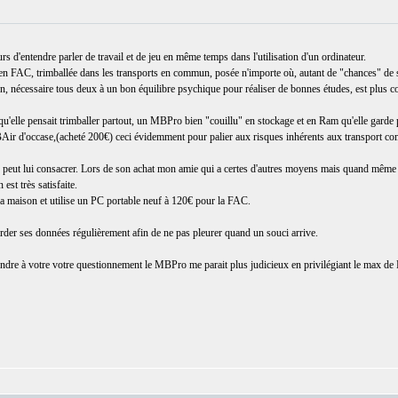
s d'entendre parler de travail et de jeu en même temps dans l'utilisation d'un ordinateur.
ée en FAC, trimballée dans les transports en commun, posée n'importe où, autant de "chances" de se
tion, nécessaire tous deux à un bon équilibre psychique pour réaliser de bonnes études, est plus co
u'elle pensait trimballer partout, un MBPro bien "couillu" en stockage et en Ram qu'elle garde p
Air d'occase,(acheté 200€) ceci évidemment pour palier aux risques inhérents aux transport co
n peut lui consacrer. Lors de son achat mon amie qui a certes d'autres moyens mais quand même 
st très satisfaite.
a maison et utilise un PC portable neuf à 120€ pour la FAC.
arder ses données régulièrement afin de ne pas pleurer quand un souci arrive.
ndre à votre votre questionnement le MBPro me parait plus judicieux en privilégiant le max de R