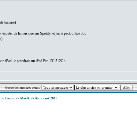
 de batterie)
), écouter de la musique sur Spotify, et j'ai le pack office 365
s)
mon iPad, je prendrais un iPad Pro 13" 512Go
Montrer les messages depuis:
x du Forum
->
MacBook Air avant 2010