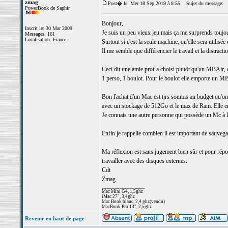
zmag
Post� le: Mer 18 Sep 2019 à 8:55
Sujet du message:
PowerBook de Saphir
Bonjour,
Inscrit le: 30 Mar 2009
Je suis un peu vieux jeu mais ça me surprends toujour
Messages: 161
Localisation: France
Surtout si c'est la seule machine, qu'elle sera utilis
Il me semble que différencier le travail et la distrac
Ceci dit une amie prof a choisi plutôt qu'un MBAir, q
1 perso, 1 boulot. Pour le boulot elle emporte un MB
Bon l'achat d'un Mac est tjrs soumis au budget qu'o
avec un stockage de 512Go et le max de Ram. Elle en e
Je connais une autre personne qui possède un Mc à l
Enfin je rappelle combien il est important de sauveg
Ma réflexion est sans jugement bien sûr et pour répo
travailler avec des disques externes.
Cdt
Zmag
_________________
Mac Mini G4, 1,5ghz
iMac 27", 3,4ghz
Mac Book blanc, 2,4 ghz(vendu)
MacBook Pro 13", 2,5ghz
Revenir en haut de page