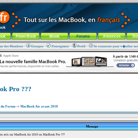
ade !
général
-
Aller au menu de la rubrique
ook
PowerBook
iBook
Forums
Annonces
Do
ste des Membres
Groupes
S'enregistrer
Profil
Se connecter pour v�rifier se
ok Pro ???
x du Forum
->
MacBook Air avant 2010
Message
s avis sur MacBook Air 2019 ou MacBook Pro ???