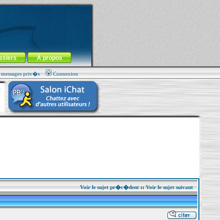
ssiers
À propos
s messages priv�s
Connexion
Voir le sujet pr�c�dent
::
Voir le sujet suivant