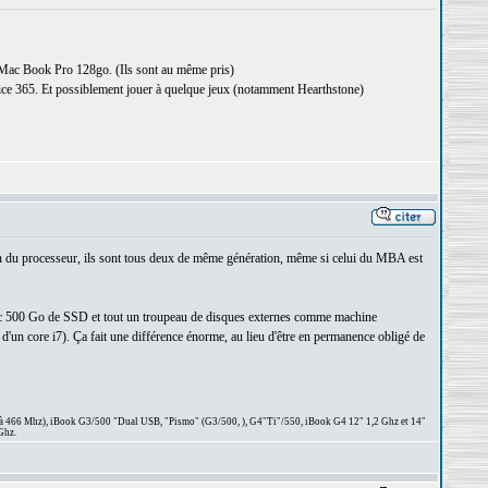
e Mac Book Pro 128go. (Ils sont au même pris)
office 365. Et possiblement jouer à quelque jeux (notamment Hearthstone)
lan du processeur, ils sont tous deux de même génération, même si celui du MBA est
c 500 Go de SSD et tout un troupeau de disques externes comme machine
d'un core i7). Ça fait une différence énorme, au lieu d'être en permanence obligé de
 à 466 Mhz), iBook G3/500 "Dual USB, "Pismo" (G3/500, ), G4"Ti"/550, iBook G4 12" 1,2 Ghz et 14"
Ghz.