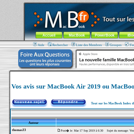
MacBook-fr.com : 100% Apple... 100% nomade !
Aller au contenu
-
Aller au menu général
-
Aller au menu de la
Menu général
Accueil
MacBook
PowerBook
iBo
Aide
Rechercher
Liste des Membres
Groupes
S'e
Vos avis sur MacBook Air 2019 ou MacBoo
Tout sur les MacBook Index 
Auteur
thomas33
Post� le: Mar 17 Sep 2019 à 6:30
Sujet du message: Vos 