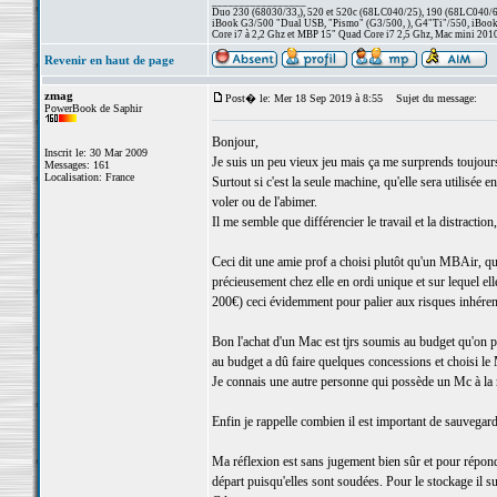
_________________
Duo 230 (68030/33,), 520 et 520c (68LC040/25), 190 (68LC040/66/
iBook G3/500 "Dual USB, "Pismo" (G3/500, ), G4"Ti"/550, iBook
Core i7 à 2,2 Ghz et MBP 15" Quad Core i7 2,5 Ghz, Mac mini 201
Revenir en haut de page
zmag
Post� le: Mer 18 Sep 2019 à 8:55
Sujet du message:
PowerBook de Saphir
Bonjour,
Inscrit le: 30 Mar 2009
Je suis un peu vieux jeu mais ça me surprends toujours 
Messages: 161
Localisation: France
Surtout si c'est la seule machine, qu'elle sera utilisée
voler ou de l'abimer.
Il me semble que différencier le travail et la distracti
Ceci dit une amie prof a choisi plutôt qu'un MBAir, qu
précieusement chez elle en ordi unique et sur lequel el
200€) ceci évidemment pour palier aux risques inhéren
Bon l'achat d'un Mac est tjrs soumis au budget qu'on 
au budget a dû faire quelques concessions et choisi le
Je connais une autre personne qui possède un Mc à la 
Enfin je rappelle combien il est important de sauvegar
Ma réflexion est sans jugement bien sûr et pour répon
départ puisqu'elles sont soudées. Pour le stockage il su