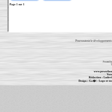
Page
1
sur
1
Pour soutenir le développement du
Powered b
T
www.powerboo
Vers
Rédaction :
Ludovi
Design :
Ga�l
- Logo et te
Informations :
PowerBook
-
MacBook Pro
-
i