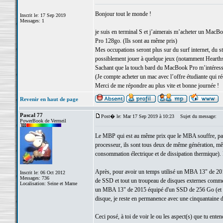
Bonjour tout le monde !
Inscrit le: 17 Sep 2019
Messages: 1
je suis en terminal S et j’aimerais m’acheter un MacB
Pro 128go. (Ils sont au même pris)
Mes occupations seront plus sur du surf internet, du str
possiblement jouer à quelque jeux (notamment Hearth
Sachant que la touch bard du MacBook Pro m’intéresse
(Je compte acheter un mac avec l’offre étudiante qui r
Merci de me répondre au plus vite et bonne journée !
Revenir en haut de page
Pascal 77
Post� le: Mar 17 Sep 2019 à 10:23
Sujet du message:
PowerBook de Vermeil
Le MBP qui est au même prix que le MBA souffre, par ra
processeur, ils sont tous deux de même génération, m
consommation électrique et de dissipation thermique). 
Après, pour avoir un temps utilisé un MBA 13" de 2
Inscrit le: 06 Oct 2012
Messages: 736
de SSD et tout un troupeau de disques externes comme ma
Localisation: Seine et Marne
un MBA 13" de 2015 équipé d'un SSD de 256 Go (et d'un 
disque, je reste en permanence avec une cinquantaine de
Ceci posé, à toi de voir le ou les aspect(s) que tu entend