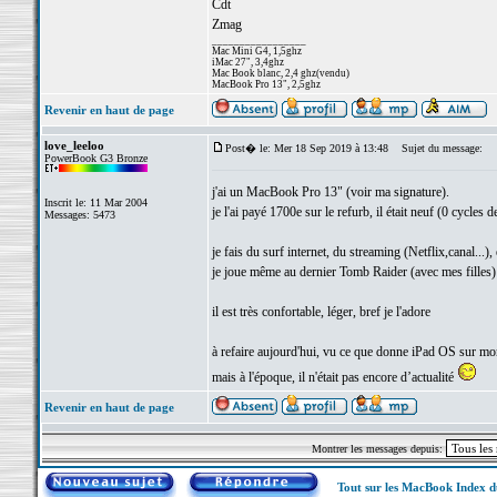
Cdt
Zmag
_________________
Mac Mini G4, 1,5ghz
iMac 27", 3,4ghz
Mac Book blanc, 2,4 ghz(vendu)
MacBook Pro 13", 2,5ghz
Revenir en haut de page
love_leeloo
Post� le: Mer 18 Sep 2019 à 13:48
Sujet du message:
PowerBook G3 Bronze
j'ai un MacBook Pro 13" (voir ma signature).
Inscrit le: 11 Mar 2004
je l'ai payé 1700e sur le refurb, il était neuf (0 cycles de
Messages: 5473
je fais du surf internet, du streaming (Netflix,canal...),
je joue même au dernier Tomb Raider (avec mes filles)
il est très confortable, léger, bref je l'adore
à refaire aujourd'hui, vu ce que donne iPad OS sur m
mais à l'époque, il n'était pas encore d’actualité
Revenir en haut de page
Montrer les messages depuis:
Tout sur les MacBook Index 