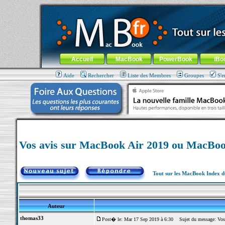
MacBook-fr.com : 100% Apple... 100% nomade !
Aller au contenu
-
Aller au menu général
-
Aller au menu de la
Menu général
Accueil
MacBook
PowerBook
iBo
Aide
Rechercher
Liste des Membres
Groupes
S'e
Vos avis sur MacBook Air 2019 ou MacBoo
Tout sur les MacBook Index 
Auteur
thomas33
Post� le: Mar 17 Sep 2019 à 6:30
Sujet du message: Vos 