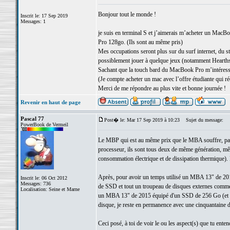
Bonjour tout le monde !
Inscrit le: 17 Sep 2019
Messages: 1
je suis en terminal S et j’aimerais m’acheter un MacB
Pro 128go. (Ils sont au même pris)
Mes occupations seront plus sur du surf internet, du str
possiblement jouer à quelque jeux (notamment Hearth
Sachant que la touch bard du MacBook Pro m’intéresse
(Je compte acheter un mac avec l’offre étudiante qui r
Merci de me répondre au plus vite et bonne journée !
Revenir en haut de page
Pascal 77
Post� le: Mar 17 Sep 2019 à 10:23
Sujet du message:
PowerBook de Vermeil
Le MBP qui est au même prix que le MBA souffre, par ra
processeur, ils sont tous deux de même génération, m
consommation électrique et de dissipation thermique). 
Après, pour avoir un temps utilisé un MBA 13" de 2
Inscrit le: 06 Oct 2012
Messages: 736
de SSD et tout un troupeau de disques externes comme ma
Localisation: Seine et Marne
un MBA 13" de 2015 équipé d'un SSD de 256 Go (et d'un 
disque, je reste en permanence avec une cinquantaine de
Ceci posé, à toi de voir le ou les aspect(s) que tu entend