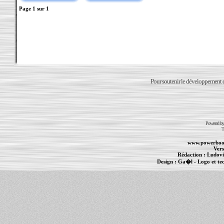
Page
1
sur
1
Pour soutenir le développement du
Powered b
T
www.powerboo
Vers
Rédaction :
Ludovi
Design :
Ga�l
- Logo et te
Informations :
PowerBook
-
MacBook Pro
-
i