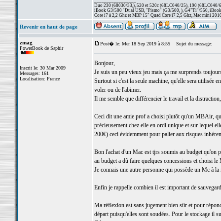
_________________
Duo 230 (68030/33,), 520 et 520c (68LC040/25), 190 (68LC040/66/
iBook G3/500 "Dual USB, "Pismo" (G3/500, ), G4"Ti"/550, iBook
Core i7 à 2,2 Ghz et MBP 15" Quad Core i7 2,5 Ghz, Mac mini 201
Revenir en haut de page
zmag
Post� le: Mer 18 Sep 2019 à 8:55
Sujet du message:
PowerBook de Saphir
Bonjour,
Inscrit le: 30 Mar 2009
Je suis un peu vieux jeu mais ça me surprends toujours 
Messages: 161
Localisation: France
Surtout si c'est la seule machine, qu'elle sera utilisée
voler ou de l'abimer.
Il me semble que différencier le travail et la distracti
Ceci dit une amie prof a choisi plutôt qu'un MBAir, qu
précieusement chez elle en ordi unique et sur lequel el
200€) ceci évidemment pour palier aux risques inhéren
Bon l'achat d'un Mac est tjrs soumis au budget qu'on 
au budget a dû faire quelques concessions et choisi le
Je connais une autre personne qui possède un Mc à la 
Enfin je rappelle combien il est important de sauvegar
Ma réflexion est sans jugement bien sûr et pour répon
départ puisqu'elles sont soudées. Pour le stockage il su