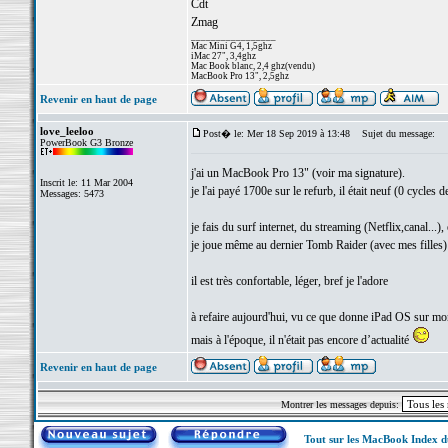
Cdt
Zmag
_________________
Mac Mini G4, 1,5ghz
iMac 27", 3,4ghz
Mac Book blanc, 2,4 ghz(vendu)
MacBook Pro 13", 2,5ghz
Revenir en haut de page
love_leeloo
Post� le: Mer 18 Sep 2019 à 13:48
Sujet du message:
PowerBook G3 Bronze
j'ai un MacBook Pro 13" (voir ma signature).
Inscrit le: 11 Mar 2004
je l'ai payé 1700e sur le refurb, il était neuf (0 cycles de
Messages: 5473
je fais du surf internet, du streaming (Netflix,canal...),
je joue même au dernier Tomb Raider (avec mes filles)
il est très confortable, léger, bref je l'adore
à refaire aujourd'hui, vu ce que donne iPad OS sur m
mais à l'époque, il n'était pas encore d’actualité
Revenir en haut de page
Montrer les messages depuis:
Tout sur les MacBook Index 