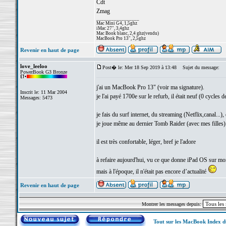
Cdt
Zmag
_________________
Mac Mini G4, 1,5ghz
iMac 27", 3,4ghz
Mac Book blanc, 2,4 ghz(vendu)
MacBook Pro 13", 2,5ghz
Revenir en haut de page
love_leeloo
Post� le: Mer 18 Sep 2019 à 13:48
Sujet du message:
PowerBook G3 Bronze
j'ai un MacBook Pro 13" (voir ma signature).
Inscrit le: 11 Mar 2004
je l'ai payé 1700e sur le refurb, il était neuf (0 cycles de
Messages: 5473
je fais du surf internet, du streaming (Netflix,canal...),
je joue même au dernier Tomb Raider (avec mes filles)
il est très confortable, léger, bref je l'adore
à refaire aujourd'hui, vu ce que donne iPad OS sur m
mais à l'époque, il n'était pas encore d’actualité
Revenir en haut de page
Montrer les messages depuis:
Tout sur les MacBook Index 