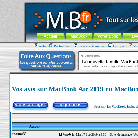
MacBook-fr.com : 100% Apple... 100% nomade !
Aller au contenu
-
Aller au menu général
-
Aller au menu de la
Menu général
Accueil
MacBook
PowerBook
iBo
Aide
Rechercher
Liste des Membres
Groupes
S'e
Vos avis sur MacBook Air 2019 ou MacBoo
Tout sur les MacBook Index 
Auteur
thomas33
Post� le: Mar 17 Sep 2019 à 6:30
Sujet du message: Vos 