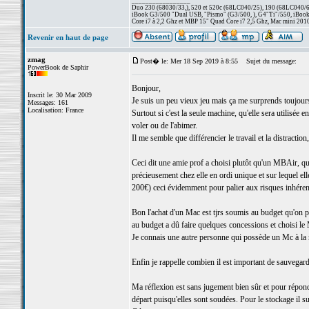
_________________
Duo 230 (68030/33,), 520 et 520c (68LC040/25), 190 (68LC040/66/
iBook G3/500 "Dual USB, "Pismo" (G3/500, ), G4"Ti"/550, iBook
Core i7 à 2,2 Ghz et MBP 15" Quad Core i7 2,5 Ghz, Mac mini 201
Revenir en haut de page
zmag
Post� le: Mer 18 Sep 2019 à 8:55
Sujet du message:
PowerBook de Saphir
Bonjour,
Inscrit le: 30 Mar 2009
Je suis un peu vieux jeu mais ça me surprends toujours 
Messages: 161
Localisation: France
Surtout si c'est la seule machine, qu'elle sera utilisée
voler ou de l'abimer.
Il me semble que différencier le travail et la distracti
Ceci dit une amie prof a choisi plutôt qu'un MBAir, qu
précieusement chez elle en ordi unique et sur lequel el
200€) ceci évidemment pour palier aux risques inhéren
Bon l'achat d'un Mac est tjrs soumis au budget qu'on 
au budget a dû faire quelques concessions et choisi le
Je connais une autre personne qui possède un Mc à la 
Enfin je rappelle combien il est important de sauvegar
Ma réflexion est sans jugement bien sûr et pour répon
départ puisqu'elles sont soudées. Pour le stockage il su