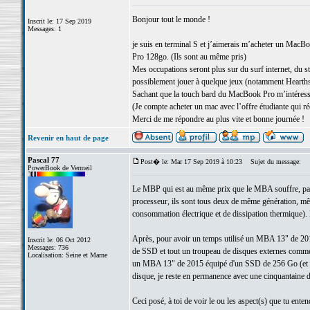
Bonjour tout le monde !
Inscrit le: 17 Sep 2019
Messages: 1
je suis en terminal S et j’aimerais m’acheter un MacB
Pro 128go. (Ils sont au même pris)
Mes occupations seront plus sur du surf internet, du str
possiblement jouer à quelque jeux (notamment Hearth
Sachant que la touch bard du MacBook Pro m’intéresse
(Je compte acheter un mac avec l’offre étudiante qui r
Merci de me répondre au plus vite et bonne journée !
Revenir en haut de page
Pascal 77
Post� le: Mar 17 Sep 2019 à 10:23
Sujet du message:
PowerBook de Vermeil
Le MBP qui est au même prix que le MBA souffre, par ra
processeur, ils sont tous deux de même génération, m
consommation électrique et de dissipation thermique). 
Après, pour avoir un temps utilisé un MBA 13" de 2
Inscrit le: 06 Oct 2012
Messages: 736
de SSD et tout un troupeau de disques externes comme ma
Localisation: Seine et Marne
un MBA 13" de 2015 équipé d'un SSD de 256 Go (et d'un 
disque, je reste en permanence avec une cinquantaine de
Ceci posé, à toi de voir le ou les aspect(s) que tu entend