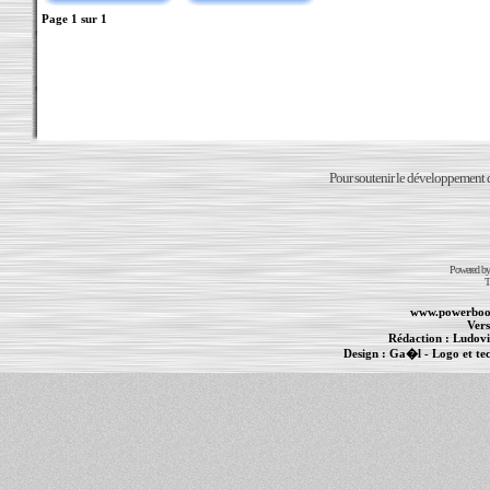
Page
1
sur
1
Pour soutenir le développement du
Powered b
T
www.powerboo
Vers
Rédaction :
Ludovi
Design :
Ga�l
- Logo et te
Informations :
PowerBook
-
MacBook Pro
-
i