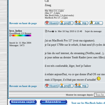
Cdt
Zmag
_________________
Mac Mini G4, 1,5ghz
iMac 27", 3,4ghz
Mac Book blanc, 2,4 ghz(vendu)
MacBook Pro 13", 2,5ghz
Revenir en haut de page
love_leeloo
Post� le: Mer 18 Sep 2019 à 13:48
Sujet du message:
PowerBook G3 Bronze
j'ai un MacBook Pro 13" (voir ma signature).
Inscrit le: 11 Mar 2004
je l'ai payé 1700e sur le refurb, il était neuf (0 cycles de
Messages: 5473
je fais du surf internet, du streaming (Netflix,canal...),
je joue même au dernier Tomb Raider (avec mes filles)
il est très confortable, léger, bref je l'adore
à refaire aujourd'hui, vu ce que donne iPad OS sur m
mais à l'époque, il n'était pas encore d’actualité
Revenir en haut de page
Montrer les messages depuis:
Tout sur les MacBook Index 