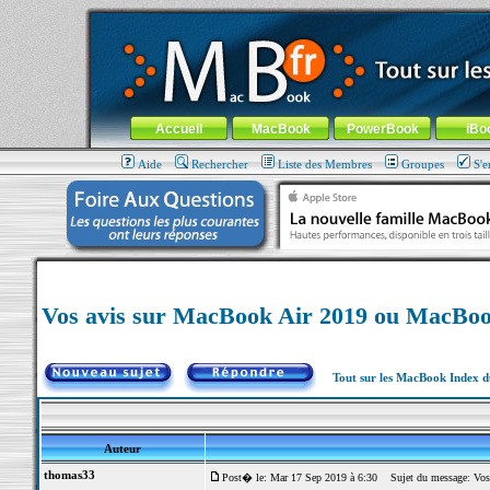
MacBook-fr.com : 100% Apple... 100% nomade !
Aller au contenu
-
Aller au menu général
-
Aller au menu de la
Menu général
Accueil
MacBook
PowerBook
iBo
Aide
Rechercher
Liste des Membres
Groupes
S'e
Vos avis sur MacBook Air 2019 ou MacBoo
Tout sur les MacBook Index 
Auteur
thomas33
Post� le: Mar 17 Sep 2019 à 6:30
Sujet du message: Vos 