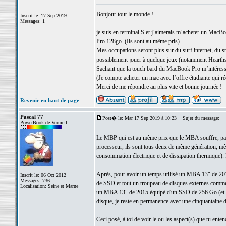
Bonjour tout le monde !
Inscrit le: 17 Sep 2019
Messages: 1
je suis en terminal S et j’aimerais m’acheter un MacB
Pro 128go. (Ils sont au même pris)
Mes occupations seront plus sur du surf internet, du str
possiblement jouer à quelque jeux (notamment Hearth
Sachant que la touch bard du MacBook Pro m’intéresse
(Je compte acheter un mac avec l’offre étudiante qui r
Merci de me répondre au plus vite et bonne journée !
Revenir en haut de page
Pascal 77
Post� le: Mar 17 Sep 2019 à 10:23
Sujet du message:
PowerBook de Vermeil
Le MBP qui est au même prix que le MBA souffre, par ra
processeur, ils sont tous deux de même génération, m
consommation électrique et de dissipation thermique). 
Après, pour avoir un temps utilisé un MBA 13" de 2
Inscrit le: 06 Oct 2012
Messages: 736
de SSD et tout un troupeau de disques externes comme ma
Localisation: Seine et Marne
un MBA 13" de 2015 équipé d'un SSD de 256 Go (et d'un 
disque, je reste en permanence avec une cinquantaine de
Ceci posé, à toi de voir le ou les aspect(s) que tu entend