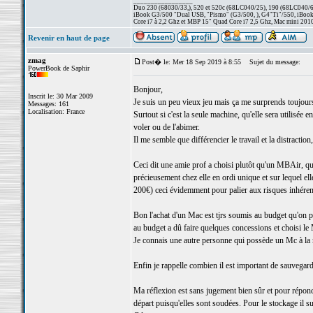
_________________
Duo 230 (68030/33,), 520 et 520c (68LC040/25), 190 (68LC040/66/
iBook G3/500 "Dual USB, "Pismo" (G3/500, ), G4"Ti"/550, iBook
Core i7 à 2,2 Ghz et MBP 15" Quad Core i7 2,5 Ghz, Mac mini 201
Revenir en haut de page
zmag
Post� le: Mer 18 Sep 2019 à 8:55
Sujet du message:
PowerBook de Saphir
Bonjour,
Inscrit le: 30 Mar 2009
Je suis un peu vieux jeu mais ça me surprends toujours 
Messages: 161
Localisation: France
Surtout si c'est la seule machine, qu'elle sera utilisée
voler ou de l'abimer.
Il me semble que différencier le travail et la distracti
Ceci dit une amie prof a choisi plutôt qu'un MBAir, qu
précieusement chez elle en ordi unique et sur lequel el
200€) ceci évidemment pour palier aux risques inhéren
Bon l'achat d'un Mac est tjrs soumis au budget qu'on 
au budget a dû faire quelques concessions et choisi le
Je connais une autre personne qui possède un Mc à la 
Enfin je rappelle combien il est important de sauvegar
Ma réflexion est sans jugement bien sûr et pour répon
départ puisqu'elles sont soudées. Pour le stockage il su