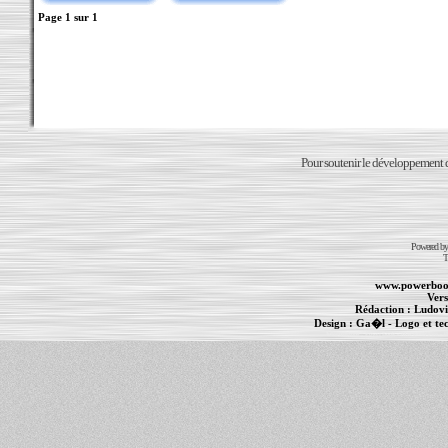
Page
1
sur
1
Pour soutenir le développement du
Powered b
T
www.powerboo
Vers
Rédaction :
Ludovi
Design :
Ga�l
- Logo et te
Informations :
PowerBook
-
MacBook Pro
-
i