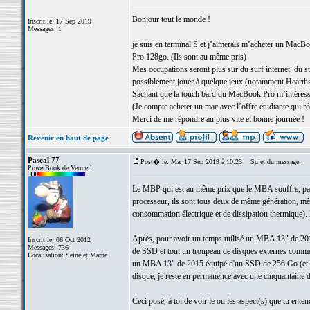
Bonjour tout le monde !
Inscrit le: 17 Sep 2019
Messages: 1
je suis en terminal S et j’aimerais m’acheter un MacB
Pro 128go. (Ils sont au même pris)
Mes occupations seront plus sur du surf internet, du str
possiblement jouer à quelque jeux (notamment Hearth
Sachant que la touch bard du MacBook Pro m’intéresse
(Je compte acheter un mac avec l’offre étudiante qui r
Merci de me répondre au plus vite et bonne journée !
Revenir en haut de page
Pascal 77
Post� le: Mar 17 Sep 2019 à 10:23
Sujet du message:
PowerBook de Vermeil
Le MBP qui est au même prix que le MBA souffre, par ra
processeur, ils sont tous deux de même génération, m
consommation électrique et de dissipation thermique). 
Après, pour avoir un temps utilisé un MBA 13" de 2
Inscrit le: 06 Oct 2012
Messages: 736
de SSD et tout un troupeau de disques externes comme ma
Localisation: Seine et Marne
un MBA 13" de 2015 équipé d'un SSD de 256 Go (et d'un 
disque, je reste en permanence avec une cinquantaine de
Ceci posé, à toi de voir le ou les aspect(s) que tu entend