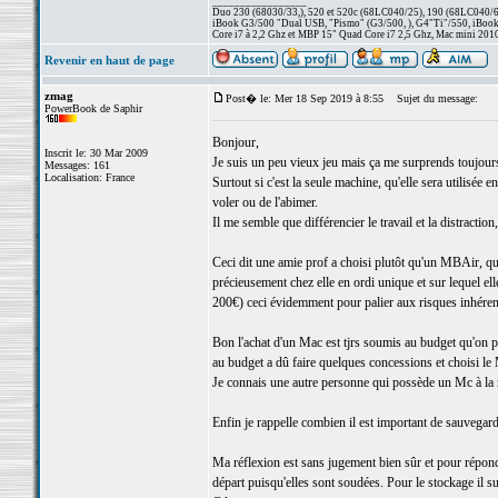
_________________
Duo 230 (68030/33,), 520 et 520c (68LC040/25), 190 (68LC040/66/
iBook G3/500 "Dual USB, "Pismo" (G3/500, ), G4"Ti"/550, iBook
Core i7 à 2,2 Ghz et MBP 15" Quad Core i7 2,5 Ghz, Mac mini 201
Revenir en haut de page
zmag
Post� le: Mer 18 Sep 2019 à 8:55
Sujet du message:
PowerBook de Saphir
Bonjour,
Inscrit le: 30 Mar 2009
Je suis un peu vieux jeu mais ça me surprends toujours 
Messages: 161
Localisation: France
Surtout si c'est la seule machine, qu'elle sera utilisée
voler ou de l'abimer.
Il me semble que différencier le travail et la distracti
Ceci dit une amie prof a choisi plutôt qu'un MBAir, qu
précieusement chez elle en ordi unique et sur lequel el
200€) ceci évidemment pour palier aux risques inhéren
Bon l'achat d'un Mac est tjrs soumis au budget qu'on 
au budget a dû faire quelques concessions et choisi le
Je connais une autre personne qui possède un Mc à la 
Enfin je rappelle combien il est important de sauvegar
Ma réflexion est sans jugement bien sûr et pour répon
départ puisqu'elles sont soudées. Pour le stockage il su