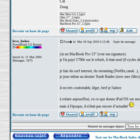
Cdt
Zmag
_________________
Mac Mini G4, 1,5ghz
iMac 27", 3,4ghz
Mac Book blanc, 2,4 ghz(vendu)
MacBook Pro 13", 2,5ghz
Revenir en haut de page
love_leeloo
Post� le: Mer 18 Sep 2019 à 13:48
Sujet du message:
PowerBook G3 Bronze
j'ai un MacBook Pro 13" (voir ma signature).
Inscrit le: 11 Mar 2004
je l'ai payé 1700e sur le refurb, il était neuf (0 cycles de
Messages: 5473
je fais du surf internet, du streaming (Netflix,canal...),
je joue même au dernier Tomb Raider (avec mes filles)
il est très confortable, léger, bref je l'adore
à refaire aujourd'hui, vu ce que donne iPad OS sur m
mais à l'époque, il n'était pas encore d’actualité
Revenir en haut de page
Montrer les messages depuis:
Tout sur les MacBook Index 