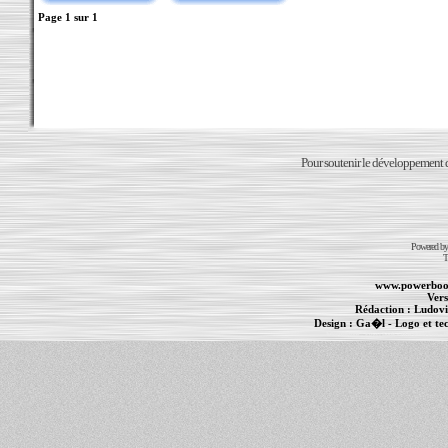
Page
1
sur
1
Pour soutenir le développement du
Powered b
T
www.powerboo
Vers
Rédaction :
Ludovi
Design :
Ga�l
- Logo et te
Informations :
PowerBook
-
MacBook Pro
-
i