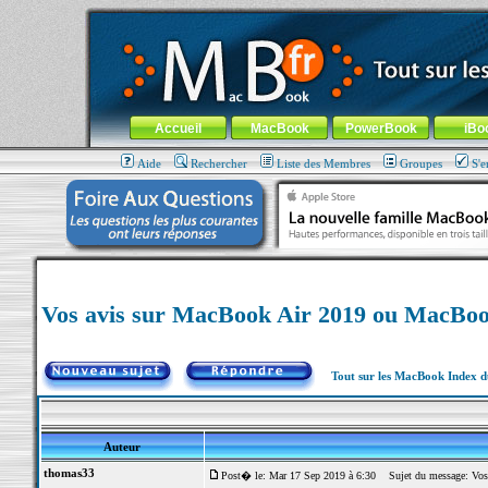
MacBook-fr.com : 100% Apple... 100% nomade !
Aller au contenu
-
Aller au menu général
-
Aller au menu de la
Menu général
Accueil
MacBook
PowerBook
iBo
Aide
Rechercher
Liste des Membres
Groupes
S'e
Vos avis sur MacBook Air 2019 ou MacBoo
Tout sur les MacBook Index 
Auteur
thomas33
Post� le: Mar 17 Sep 2019 à 6:30
Sujet du message: Vos 