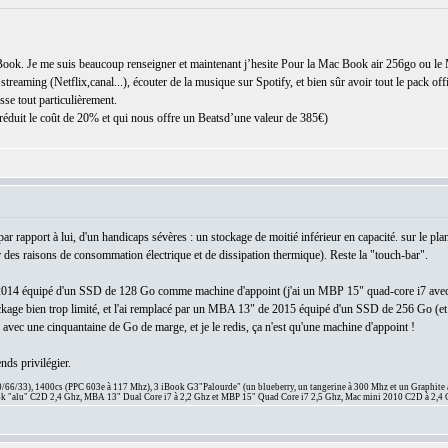
cBook. Je me suis beaucoup renseigner et maintenant j’hesite Pour la Mac Book air 256go ou l
streaming (Netflix,canal...), écouter de la musique sur Spotify, et bien sûr avoir tout le pack 
e tout particulièrement.
 réduit le coût de 20% et qui nous offre un Beatsd’une valeur de 385€)
!
rapport à lui, d'un handicaps sévères : un stockage de moitié inférieur en capacité. sur le p
des raisons de consommation électrique et de dissipation thermique). Reste la "touch-bar".
2014 équipé d'un SSD de 128 Go comme machine d'appoint (j'ai un MBP 15" quad-core i7 ave
tockage bien trop limité, et l'ai remplacé par un MBA 13" de 2015 équipé d'un SSD de 256 Go (et 
e avec une cinquantaine de Go de marge, et je le redis, ça n'est qu'une machine d'appoint !
nds privilégier.
66/33), 1400cs (PPC 603e à 117 Mhz), 3 iBook G3"Palourde" (un blueberry, un tangerine à 300 Mhz et un Graphite
 "alu" C2D 2,4 Ghz, MBA 13" Dual Core i7 à 2,2 Ghz et MBP 15" Quad Core i7 2,5 Ghz, Mac mini 2010 C2D à 2,4 