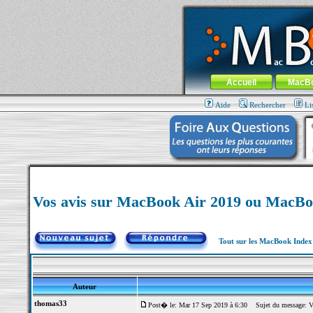
MacBook-fr.com : 100% Apple... 100% nom
Aller au contenu
-
Aller au menu 
Menu général
Accueil
MacB
Aide
Rechercher
Li
Vos avis sur MacBook Air 2019 ou MacBo
Tout sur les MacBook Inde
Auteur
thomas33
Post� le: Mar 17 Sep 2019 à 6:30
Sujet du message: Vo