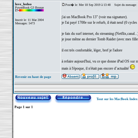
love_leeloo
Post� le: Mer 18 Sep 2019 à 13:48
Sujet du message:
PowerBook G3 Bronze
j'ai un MacBook Pro 13" (voir ma signature).
Inscrit le: 11 Mar 2004
je l'ai payé 1700e sur le refurb, il était neuf (0 cycles
Messages: 5473
je fais du surf internet, du streaming (Netflix,canal...
je joue même au dernier Tomb Raider (avec mes fille
il est très confortable, léger, bref je l'adore
à refaire aujourd'hui, vu ce que donne iPad OS sur 
mais à l'époque, il n'était pas encore d’actualité
Revenir en haut de page
Tout sur les MacBook Inde
Page
1
sur
1