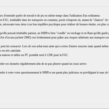
s d'entendre parler de travail et de jeu en même temps dans l'utilisation d'un ordinateur.
ée en FAC, trimballée dans les transports en commun, posée n'importe où, autant de "chances" de se
tion, nécessaire tous deux à un bon équilibre psychique pour réaliser de bonnes études, est plus co
u'elle pensait trimballer partout, un MBPro bien "couillu" en stockage et en Ram qu'elle garde p
Air d'occase,(acheté 200€) ceci évidemment pour palier aux risques inhérents aux transport co
n peut lui consacrer. Lors de son achat mon amie qui a certes d'autres moyens mais quand même 
st très satisfaite.
a maison et utilise un PC portable neuf à 120€ pour la FAC.
arder ses données régulièrement afin de ne pas pleurer quand un souci arrive.
ndre à votre votre questionnement le MBPro me parait plus judicieux en privilégiant le max de R