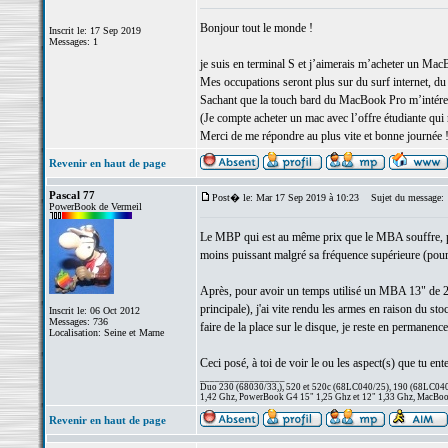
Bonjour tout le monde !
Inscrit le: 17 Sep 2019
Messages: 1
je suis en terminal S et j’aimerais m’acheter un Ma
Mes occupations seront plus sur du surf internet, du 
Sachant que la touch bard du MacBook Pro m’intéress
(Je compte acheter un mac avec l’offre étudiante qui
Merci de me répondre au plus vite et bonne journée 
Revenir en haut de page
Pascal 77
Post� le: Mar 17 Sep 2019 à 10:23
Sujet du message:
PowerBook de Vermeil
Le MBP qui est au même prix que le MBA souffre, par 
moins puissant malgré sa fréquence supérieure (pour 
Après, pour avoir un temps utilisé un MBA 13" de 
principale), j'ai vite rendu les armes en raison du s
Inscrit le: 06 Oct 2012
Messages: 736
faire de la place sur le disque, je reste en permanenc
Localisation: Seine et Marne
Ceci posé, à toi de voir le ou les aspect(s) que tu ente
_________________
Duo 230 (68030/33,), 520 et 520c (68LC040/25), 190 (68LC040/
1,42 Ghz, PowerBook G4 15" 1,25 Ghz et 12" 1,33 Ghz, MacBook
Revenir en haut de page