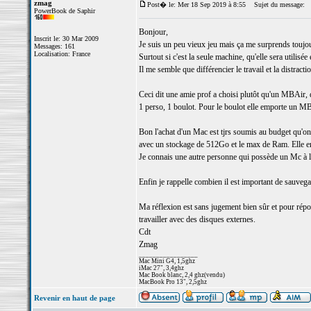
zmag
Post� le: Mer 18 Sep 2019 à 8:55
Sujet du message:
PowerBook de Saphir
Bonjour,
Inscrit le: 30 Mar 2009
Je suis un peu vieux jeu mais ça me surprends toujour
Messages: 161
Localisation: France
Surtout si c'est la seule machine, qu'elle sera utilis
Il me semble que différencier le travail et la distrac
Ceci dit une amie prof a choisi plutôt qu'un MBAir, q
1 perso, 1 boulot. Pour le boulot elle emporte un MB
Bon l'achat d'un Mac est tjrs soumis au budget qu'o
avec un stockage de 512Go et le max de Ram. Elle en e
Je connais une autre personne qui possède un Mc à l
Enfin je rappelle combien il est important de sauveg
Ma réflexion est sans jugement bien sûr et pour répo
travailler avec des disques externes.
Cdt
Zmag
_________________
Mac Mini G4, 1,5ghz
iMac 27", 3,4ghz
Mac Book blanc, 2,4 ghz(vendu)
MacBook Pro 13", 2,5ghz
Revenir en haut de page