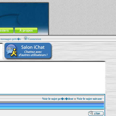
ssiers
À propos
s messages priv�s
Connexion
Voir le sujet pr�c�dent
::
Voir le sujet suivant