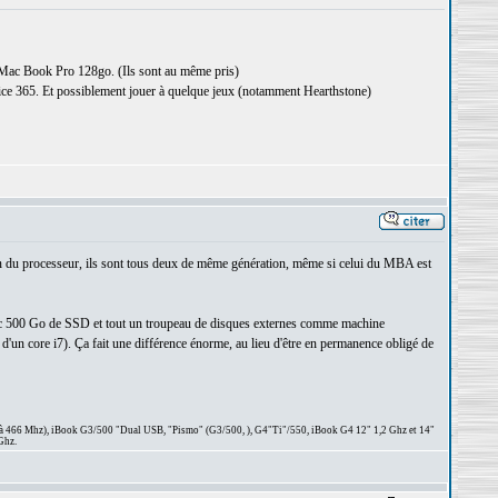
e Mac Book Pro 128go. (Ils sont au même pris)
office 365. Et possiblement jouer à quelque jeux (notamment Hearthstone)
lan du processeur, ils sont tous deux de même génération, même si celui du MBA est
c 500 Go de SSD et tout un troupeau de disques externes comme machine
d'un core i7). Ça fait une différence énorme, au lieu d'être en permanence obligé de
 à 466 Mhz), iBook G3/500 "Dual USB, "Pismo" (G3/500, ), G4"Ti"/550, iBook G4 12" 1,2 Ghz et 14"
Ghz.