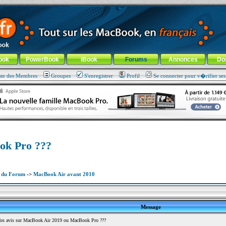
ade !
général
-
Aller au menu de la rubrique
ook
PowerBook
iBook
Forums
Annonces
Do
ste des Membres
Groupes
S'enregistrer
Profil
Se connecter pour v�rifier se
ok Pro ???
x du Forum
->
MacBook Air avant 2010
Message
s avis sur MacBook Air 2019 ou MacBook Pro ???