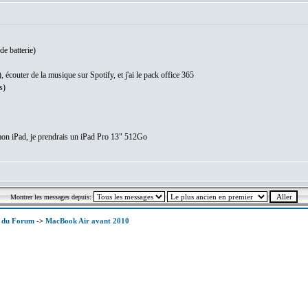
 de batterie)
), écouter de la musique sur Spotify, et j'ai le pack office 365
s)
mon iPad, je prendrais un iPad Pro 13" 512Go
Montrer les messages depuis:
x du Forum
->
MacBook Air avant 2010