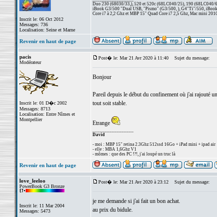
Duo 230 (68030/33,), 520 et 520c (68LC040/25), 190 (68LC040/66/
iBook G3/500 "Dual USB, "Pismo" (G3/500, ), G4"Ti"/550, iBook
Core i7 à 2,2 Ghz et MBP 15" Quad Core i7 2,5 Ghz, Mac mini 201
Inscrit le: 06 Oct 2012
Messages: 736
Localisation: Seine et Marne
Revenir en haut de page
pacis
Post� le: Mar 21 Avr 2020 à 11:40
Sujet du message:
Modérateur
Bonjour
Pareil depuis le début du confinement où j'ai rajouté u
tout soit stable.
Inscrit le: 01 D�c 2002
Messages: 8713
Localisation: Entre Nîmes et
Montpellier
Etrange
_________________
David
- moi : MBP 15" retina 2.3Ghz 512ssd 16Go + iPad mini + ipad air
- elle : MBA 1,6Ghz V1
- mômes : que des PC !?!, j'ai loupé un truc là
Revenir en haut de page
love_leeloo
Post� le: Mar 21 Avr 2020 à 23:12
Sujet du message:
PowerBook G3 Bronze
je me demande si j'ai fait un bon achat.
Inscrit le: 11 Mar 2004
au prix du bidule.
Messages: 5473