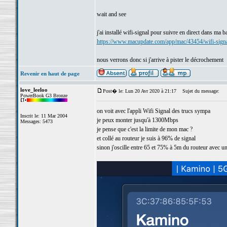
wait and see
j'ai installé wifi-signal pour suivre en direct dans ma 
https://www.macupdate.com/app/mac/43454/wifi-sign
nous verrons donc si j'arrive à pister le décrochement
Revenir en haut de page
love_leeloo
Post� le: Lun 20 Avr 2020 à 21:17
Sujet du message:
PowerBook G3 Bronze
on voit avec l'appli Wifi Signal des trucs sympa
Inscrit le: 11 Mar 2004
je peux monter jusqu'à 1300Mbps
Messages: 5473
je pense que c'est la limite de mon mac ?
et collé au routeur je suis à 96% de signal
sinon j'oscille entre 65 et 75% à 5m du routeur avec un