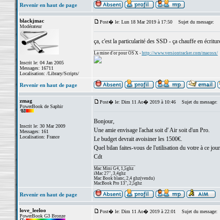
Revenir en haut de page
blackjmac
Post� le: Lun 18 Mar 2019 à 17:50
Sujet du message:
Modérateur
ça, c'est la particularité des SSD - ça chauffe en écritu
_________________
La mine d'or pour OS X -
http://www.versiontracker.com/macosx/
Inscrit le: 04 Jan 2005
Messages: 16711
Localisation: /Library/Scripts/
Revenir en haut de page
zmag
Post� le: Dim 11 Ao� 2019 à 10:46
Sujet du message:
PowerBook de Saphir
Bonjour,
Inscrit le: 30 Mar 2009
Une amie envisage l'achat soit d' Air soit d'un Pro.
Messages: 161
Localisation: France
Le budget devrait avoisiner les 1500€.
Quel bilan faites-vous de l'utilisation du votre à ce jour
Cdt
_________________
Mac Mini G4, 1,5ghz
iMac 27", 3,4ghz
Mac Book blanc, 2,4 ghz(vendu)
MacBook Pro 13", 2,5ghz
Revenir en haut de page
love_leeloo
Post� le: Dim 11 Ao� 2019 à 22:01
Sujet du message:
PowerBook G3 Bronze