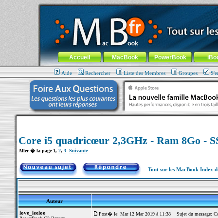
MacBook-fr.com : 100% Apple... 100% nomade !
Aller au contenu
-
Aller au menu général
-
Aller au menu de la
Menu général
Accueil
MacBook
PowerBook
iBo
Aide
Rechercher
Liste des Membres
Groupes
S'e
Core i5 quadricœur 2,3GHz - Ram 8Go - 
Aller � la page
1
,
2
,
3
Suivante
Tout sur les MacBook Index 
Auteur
love_leeloo
Post� le: Mar 12 Mar 2019 à 11:38
Sujet du message: Co