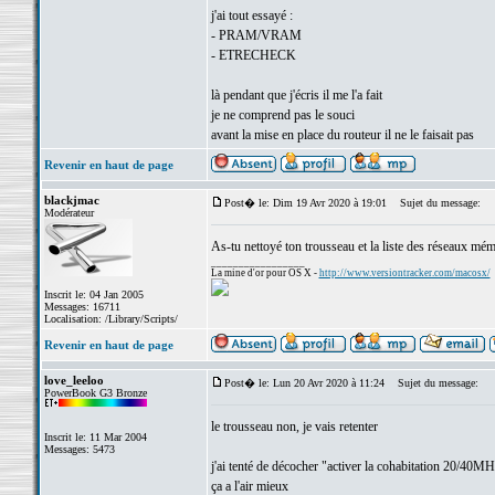
j'ai tout essayé :
- PRAM/VRAM
- ETRECHECK
là pendant que j'écris il me l'a fait
je ne comprend pas le souci
avant la mise en place du routeur il ne le faisait pas
Revenir en haut de page
blackjmac
Post� le: Dim 19 Avr 2020 à 19:01
Sujet du message:
Modérateur
As-tu nettoyé ton trousseau et la liste des réseaux mém
_________________
La mine d'or pour OS X -
http://www.versiontracker.com/macosx/
Inscrit le: 04 Jan 2005
Messages: 16711
Localisation: /Library/Scripts/
Revenir en haut de page
love_leeloo
Post� le: Lun 20 Avr 2020 à 11:24
Sujet du message:
PowerBook G3 Bronze
le trousseau non, je vais retenter
Inscrit le: 11 Mar 2004
Messages: 5473
j'ai tenté de décocher "activer la cohabitation 20/40M
ça a l'air mieux