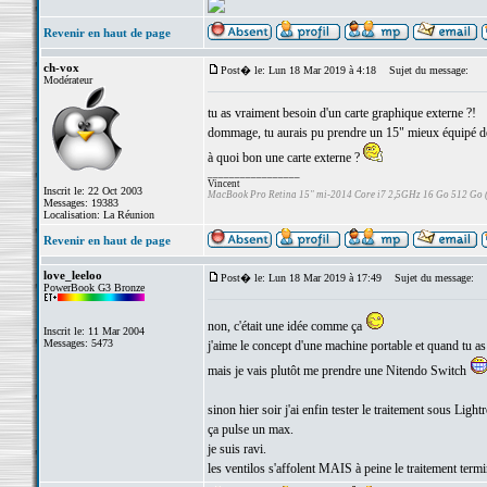
Revenir en haut de page
ch-vox
Post� le: Lun 18 Mar 2019 à 4:18
Sujet du message:
Modérateur
tu as vraiment besoin d'un carte graphique externe ?!
dommage, tu aurais pu prendre un 15" mieux équipé dè
à quoi bon une carte externe ?
_________________
Vincent
Inscrit le: 22 Oct 2003
MacBook Pro Retina 15" mi-2014 Core i7 2,5GHz 16 Go 512 Go
Messages: 19383
Localisation: La Réunion
Revenir en haut de page
love_leeloo
Post� le: Lun 18 Mar 2019 à 17:49
Sujet du message:
PowerBook G3 Bronze
non, c'était une idée comme ça
Inscrit le: 11 Mar 2004
Messages: 5473
j'aime le concept d'une machine portable et quand tu a
mais je vais plutôt me prendre une Nitendo Switch
sinon hier soir j'ai enfin tester le traitement sous Ligh
ça pulse un max.
je suis ravi.
les ventilos s'affolent MAIS à peine le traitement termin