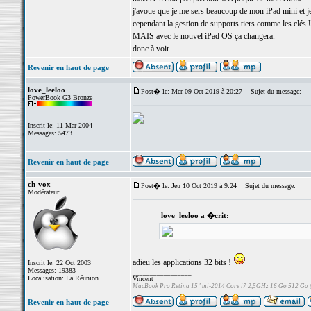
j'avoue que je me sers beaucoup de mon iPad mini et j
cependant la gestion de supports tiers comme les clés U
MAIS avec le nouvel iPad OS ça changera.
donc à voir.
Revenir en haut de page
love_leeloo
Post� le: Mer 09 Oct 2019 à 20:27
Sujet du message:
PowerBook G3 Bronze
Inscrit le: 11 Mar 2004
Messages: 5473
Revenir en haut de page
ch-vox
Post� le: Jeu 10 Oct 2019 à 9:24
Sujet du message:
Modérateur
love_leeloo a �crit:
adieu les applications 32 bits !
Inscrit le: 22 Oct 2003
Messages: 19383
_________________
Localisation: La Réunion
Vincent
MacBook Pro Retina 15" mi-2014 Core i7 2,5GHz 16 Go 512 Go
Revenir en haut de page