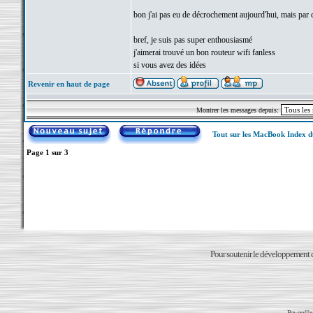
bon j'ai pas eu de décrochement aujourd'hui, mais par c
bref, je suis pas super enthousiasmé
j'aimerai trouvé un bon routeur wifi fanless
si vous avez des idées
Revenir en haut de page
Montrer les messages depuis:
Tout sur les MacBook Index 
Page
1
sur
3
Pour soutenir le développement du
Powered b