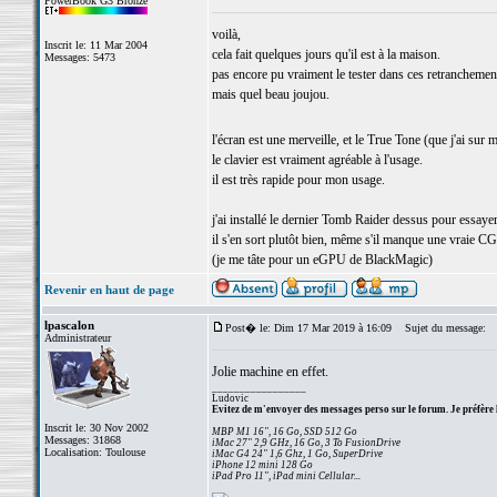
PowerBook G3 Bronze
voilà,
Inscrit le: 11 Mar 2004
cela fait quelques jours qu'il est à la maison.
Messages: 5473
pas encore pu vraiment le tester dans ces retranchemen
mais quel beau joujou.
l'écran est une merveille, et le True Tone (que j'ai su
le clavier est vraiment agréable à l'usage.
il est très rapide pour mon usage.
j'ai installé le dernier Tomb Raider dessus pour essayer
il s'en sort plutôt bien, même s'il manque une vraie CG
(je me tâte pour un eGPU de BlackMagic)
Revenir en haut de page
lpascalon
Post� le: Dim 17 Mar 2019 à 16:09
Sujet du message:
Administrateur
Jolie machine en effet.
_________________
Ludovic
Evitez de m'envoyer des messages perso sur le forum. Je préfère 
Inscrit le: 30 Nov 2002
MBP M1 16", 16 Go, SSD 512 Go
Messages: 31868
iMac 27" 2,9 GHz, 16 Go, 3 To FusionDrive
Localisation: Toulouse
iMac G4 24" 1,6 Ghz, 1 Go, SuperDrive
iPhone 12 mini 128 Go
iPad Pro 11", iPad mini Cellular...