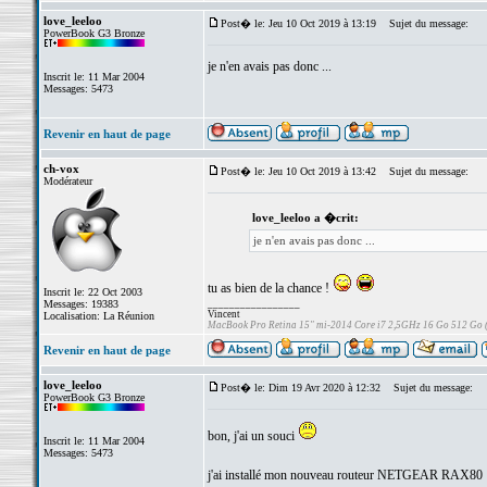
love_leeloo
Post� le: Jeu 10 Oct 2019 à 13:19
Sujet du message:
PowerBook G3 Bronze
je n'en avais pas donc ...
Inscrit le: 11 Mar 2004
Messages: 5473
Revenir en haut de page
ch-vox
Post� le: Jeu 10 Oct 2019 à 13:42
Sujet du message:
Modérateur
love_leeloo a �crit:
je n'en avais pas donc ...
tu as bien de la chance !
Inscrit le: 22 Oct 2003
Messages: 19383
_________________
Vincent
Localisation: La Réunion
MacBook Pro Retina 15" mi-2014 Core i7 2,5GHz 16 Go 512 Go
Revenir en haut de page
love_leeloo
Post� le: Dim 19 Avr 2020 à 12:32
Sujet du message:
PowerBook G3 Bronze
bon, j'ai un souci
Inscrit le: 11 Mar 2004
Messages: 5473
j'ai installé mon nouveau routeur NETGEAR RAX80