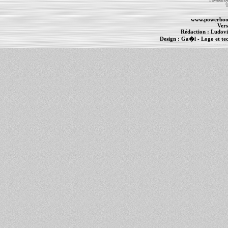
T
www.powerboo
Vers
Rédaction :
Ludovi
Design :
Ga�l
- Logo et te
Informations :
PowerBook
-
MacBook Pro
-
i