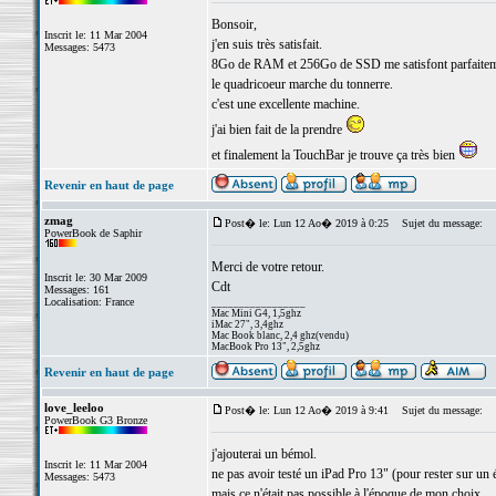
Bonsoir,
Inscrit le: 11 Mar 2004
j'en suis très satisfait.
Messages: 5473
8Go de RAM et 256Go de SSD me satisfont parfaitem
le quadricoeur marche du tonnerre.
c'est une excellente machine.
j'ai bien fait de la prendre
et finalement la TouchBar je trouve ça très bien
Revenir en haut de page
zmag
Post� le: Lun 12 Ao� 2019 à 0:25
Sujet du message:
PowerBook de Saphir
Merci de votre retour.
Inscrit le: 30 Mar 2009
Cdt
Messages: 161
Localisation: France
_________________
Mac Mini G4, 1,5ghz
iMac 27", 3,4ghz
Mac Book blanc, 2,4 ghz(vendu)
MacBook Pro 13", 2,5ghz
Revenir en haut de page
love_leeloo
Post� le: Lun 12 Ao� 2019 à 9:41
Sujet du message:
PowerBook G3 Bronze
j'ajouterai un bémol.
Inscrit le: 11 Mar 2004
ne pas avoir testé un iPad Pro 13" (pour rester sur u
Messages: 5473
mais ce n'était pas possible à l'époque de mon choix.