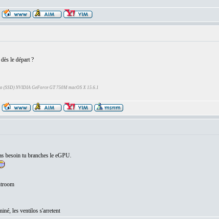
dès le départ ?
Go (SSD) NVIDIA GeForce GT 750M macOS X 15.6.1
 as besoin tu branches le eGPU.
ghtroom
iné, les ventilos s'arretent