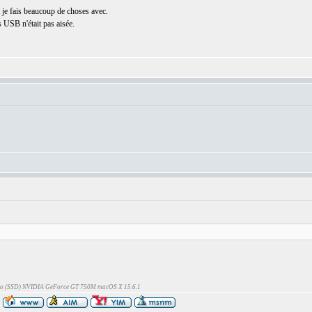
 je fais beaucoup de choses avec.
 USB n'était pas aisée.
Go (SSD) NVIDIA GeForce GT 750M macOS X 15.6.1