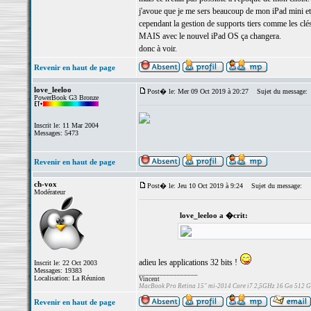
j'avoue que je me sers beaucoup de mon iPad mini et
cependant la gestion de supports tiers comme les clés
MAIS avec le nouvel iPad OS ça changera.
donc à voir.
Revenir en haut de page
love_leeloo
Post� le: Mer 09 Oct 2019 à 20:27
Sujet du message:
PowerBook G3 Bronze
Inscrit le: 11 Mar 2004
Messages: 5473
Revenir en haut de page
ch-vox
Post� le: Jeu 10 Oct 2019 à 9:24
Sujet du message:
Modérateur
love_leeloo a �crit:
adieu les applications 32 bits !
Inscrit le: 22 Oct 2003
Messages: 19383
_________________
Localisation: La Réunion
Vincent
MacBook Pro Retina 15" mi-2014 Core i7 2,5GHz 16 Go 512 
Revenir en haut de page