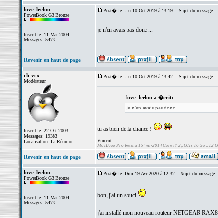
love_leeloo
Post� le: Jeu 10 Oct 2019 à 13:19
Sujet du message:
PowerBook G3 Bronze
je n'en avais pas donc ...
Inscrit le: 11 Mar 2004
Messages: 5473
Revenir en haut de page
ch-vox
Post� le: Jeu 10 Oct 2019 à 13:42
Sujet du message:
Modérateur
love_leeloo a �crit:
je n'en avais pas donc ...
tu as bien de la chance !
Inscrit le: 22 Oct 2003
Messages: 19383
_________________
Vincent
Localisation: La Réunion
MacBook Pro Retina 15" mi-2014 Core i7 2,5GHz 16 Go 512 
Revenir en haut de page
love_leeloo
Post� le: Dim 19 Avr 2020 à 12:32
Sujet du message:
PowerBook G3 Bronze
bon, j'ai un souci
Inscrit le: 11 Mar 2004
Messages: 5473
j'ai installé mon nouveau routeur NETGEAR RAX8