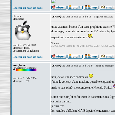
Revenir en haut de page
ch-vox
Post� le: Lun 18 Mar 2019 à 4:18
Sujet du message:
Modérateur
tu as vraiment besoin d'un carte graphique externe ?!
dommage, tu aurais pu prendre un 15" mieux équipé 
à quoi bon une carte externe ?
_________________
Vincent
Inscrit le: 22 Oct 2003
MacBook Pro Retina 15" mi-2014 Core i7 2,5GHz 16 Go 512 
Messages: 19383
Localisation: La Réunion
Revenir en haut de page
love_leeloo
Post� le: Lun 18 Mar 2019 à 17:49
Sujet du message:
PowerBook G3 Bronze
non, c'était une idée comme ça
Inscrit le: 11 Mar 2004
Messages: 5473
j'aime le concept d'une machine portable et quand tu
mais je vais plutôt me prendre une Nitendo Switch
sinon hier soir j'ai enfin tester le traitement sous Li
ça pulse un max.
je suis ravi.
les ventilos s'affolent MAIS à peine le traitement term