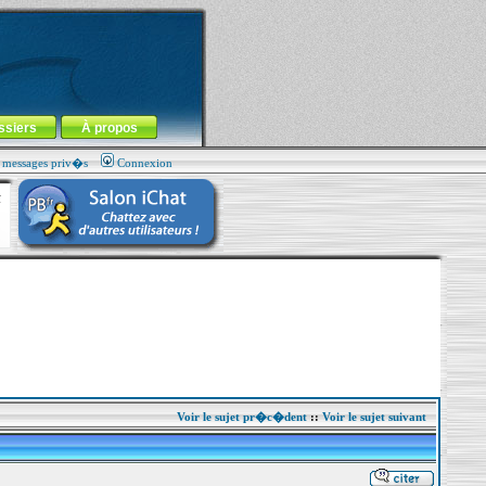
ssiers
À propos
s messages priv�s
Connexion
Voir le sujet pr�c�dent
::
Voir le sujet suivant