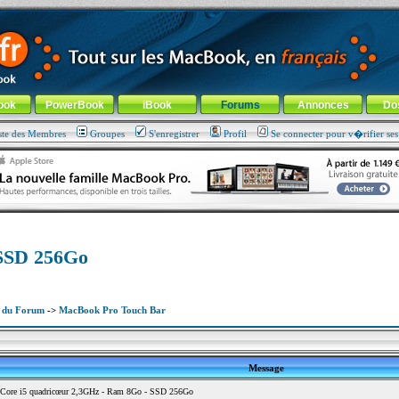
ade !
général
-
Aller au menu de la rubrique
ook
PowerBook
iBook
Forums
Annonces
Do
ste des Membres
Groupes
S'enregistrer
Profil
Se connecter pour v�rifier se
 SSD 256Go
x du Forum
->
MacBook Pro Touch Bar
Message
Core i5 quadricœur 2,3GHz - Ram 8Go - SSD 256Go