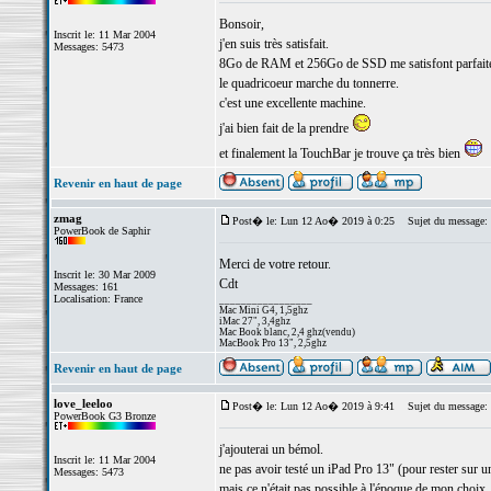
Bonsoir,
Inscrit le: 11 Mar 2004
j'en suis très satisfait.
Messages: 5473
8Go de RAM et 256Go de SSD me satisfont parfait
le quadricoeur marche du tonnerre.
c'est une excellente machine.
j'ai bien fait de la prendre
et finalement la TouchBar je trouve ça très bien
Revenir en haut de page
zmag
Post� le: Lun 12 Ao� 2019 à 0:25
Sujet du message:
PowerBook de Saphir
Merci de votre retour.
Inscrit le: 30 Mar 2009
Cdt
Messages: 161
Localisation: France
_________________
Mac Mini G4, 1,5ghz
iMac 27", 3,4ghz
Mac Book blanc, 2,4 ghz(vendu)
MacBook Pro 13", 2,5ghz
Revenir en haut de page
love_leeloo
Post� le: Lun 12 Ao� 2019 à 9:41
Sujet du message:
PowerBook G3 Bronze
j'ajouterai un bémol.
Inscrit le: 11 Mar 2004
ne pas avoir testé un iPad Pro 13" (pour rester sur
Messages: 5473
mais ce n'était pas possible à l'époque de mon choix.