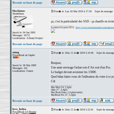
Revenir en haut de page
blackjmac
Post� le: Lun 18 Mar 2019 à 17:50
Sujet du message:
Modérateur
ça, c'est la particularité des SSD - ça chauffe en écri
_________________
La mine d'or pour OS X -
http://www.versiontracker.com/macos
Inscrit le: 04 Jan 2005
Messages: 16711
Localisation: /Library/Scripts/
Revenir en haut de page
zmag
Post� le: Dim 11 Ao� 2019 à 10:46
Sujet du message
PowerBook de Saphir
Bonjour,
Inscrit le: 30 Mar 2009
Une amie envisage l'achat soit d' Air soit d'un Pro.
Messages: 161
Localisation: France
Le budget devrait avoisiner les 1500€.
Quel bilan faites-vous de l'utilisation du votre à ce jo
Cdt
_________________
Mac Mini G4, 1,5ghz
iMac 27", 3,4ghz
Mac Book blanc, 2,4 ghz(vendu)
MacBook Pro 13", 2,5ghz
Revenir en haut de page
love_leeloo
Post� le: Dim 11 Ao� 2019 à 22:01
Sujet du message
PowerBook G3 Bronze