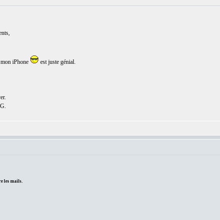
ents,
sur mon iPhone
est juste génial.
er.
CG.
e les mails.