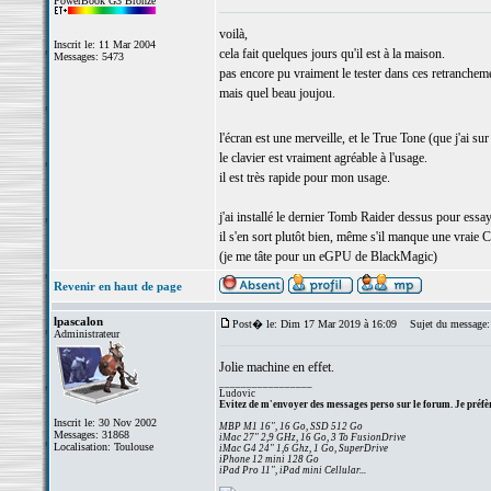
PowerBook G3 Bronze
voilà,
Inscrit le: 11 Mar 2004
cela fait quelques jours qu'il est à la maison.
Messages: 5473
pas encore pu vraiment le tester dans ces retranchem
mais quel beau joujou.
l'écran est une merveille, et le True Tone (que j'ai 
le clavier est vraiment agréable à l'usage.
il est très rapide pour mon usage.
j'ai installé le dernier Tomb Raider dessus pour essay
il s'en sort plutôt bien, même s'il manque une vraie 
(je me tâte pour un eGPU de BlackMagic)
Revenir en haut de page
lpascalon
Post� le: Dim 17 Mar 2019 à 16:09
Sujet du message:
Administrateur
Jolie machine en effet.
_________________
Ludovic
Evitez de m'envoyer des messages perso sur le forum. Je préfèr
Inscrit le: 30 Nov 2002
MBP M1 16", 16 Go, SSD 512 Go
Messages: 31868
iMac 27" 2,9 GHz, 16 Go, 3 To FusionDrive
Localisation: Toulouse
iMac G4 24" 1,6 Ghz, 1 Go, SuperDrive
iPhone 12 mini 128 Go
iPad Pro 11", iPad mini Cellular...