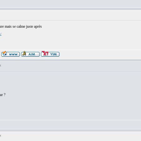
ture mais se calme juste après
x/
:
ur ?
: