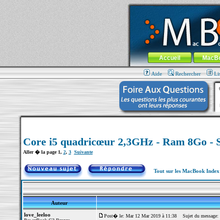
MacBook-fr.com : 100% Apple... 100% nom
Aller au contenu
-
Aller au menu 
Menu général
Accueil
MacB
Aide
Rechercher
Li
Core i5 quadricœur 2,3GHz - Ram 8Go -
Aller � la page
1
,
2
,
3
Suivante
Tout sur les MacBook Inde
Auteur
love_leeloo
Post� le: Mar 12 Mar 2019 à 11:38
Sujet du message: 