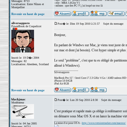
- moi : MBP 15" retina 2.3Ghz 512ssd 16Go + iPad mini + ipad air
Messages: 8713
- elle : MBA 1,6Ghz V1
Localisation: Entre Nîmes et
- mômes : que des PC !?!, j'ai loupé un truc là
Montpellier
Revenir en haut de page
silversapporo
Post� le: Dim 19 Sep 2010 à 21:57
Sujet du message:
PowerBook de Coquelicot
Bonjour,
En parlant de Windws sur Mac, je viens tout juste de 
sur mac et dont j'ai besoin). C'est hyper simple et plu
Inscrit le: 19 D�c 2004
Le seul "problème", c'est que tu es obligé de partition
Messages: 82
Localisation: Aberdeen, Scotland
alloué à Windows).
_________________
Silversapporo
MacBook Pro 15" / Intel Core i7 2.3 GHz/ 4 Go / AMD radeon H
iPhone 5S 64GB
iPad Air 8GB
Revenir en haut de page
blackjmac
Post� le: Lun 20 Sep 2010 à 8:30
Sujet du message:
Modérateur
C'est pratique et rapide mais ça oblige à redémarrer so
on démarre sous Mac OS X et on lance la machine virt
_________________
La mine d'or pour OS X -
http://www.versiontracker.com/macosx/
Inscrit le: 04 Jan 2005
Messages: 16711