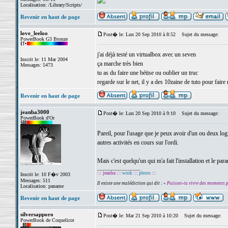
Localisation: /Library/Scripts/
Revenir en haut de page
love_leeloo
Post� le: Lun 20 Sep 2010 à 8:52
Sujet du message:
PowerBook G3 Bronze
j'ai déjà testé un virtualbox avec un seven
Inscrit le: 11 Mar 2004
ça marche très bien
Messages: 5473
tu as du faire une bétise ou oublier un truc
regarde sur le net, il y a des 10zaine de tuto pour faire
Revenir en haut de page
jeanba3000
Post� le: Lun 20 Sep 2010 à 9:10
Sujet du message:
PowerBook d'Or
Pareil, pour l'usage que je peux avoir d'un ou deux logi
autres activités en cours sur l'ordi.
Mais c'est quelqu'un qui m'a fait l'installation et le pa
_________________
::: jeanba :::
work
:::
photo
:::
Inscrit le: 10 F�v 2003
Messages: 511
Il existe une malédiction qui dit : «
Puisses-tu vivre des moments 
Localisation: paname
Revenir en haut de page
silversapporo
Post� le: Mar 21 Sep 2010 à 10:20
Sujet du message:
PowerBook de Coquelicot