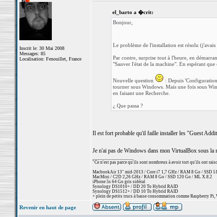
el_barto a �crit:
Bonjour,
Le problème de l'installation est résolu (j'avais
Inscrit le: 30 Mai 2008
Messages: 85
Par contre, surprise tout à l'heure, en démarrant 
Localisation: Fenouillet, France
"Sauver l'état de la machine". En espérant que c
Nouvelle question
: Depuis 'Configuration'
tourner sous Windows. Mais une fois sous Windo
en faisant une Recherche.
¿ Que passa ?
Il est fort probable qu'il faille installer les "Guest A
Je n'ai pas de Windows dans mon VirtualBox sous la main
_________________
"Ce n'est pas parce qu'ils sont nombreux à avoir tort qu'ils ont rai
MacbookAir 13" mid-2013 / Core i7 1,7 GHz / RAM 8 Go / SSD 512 
MacMini / C2D 2,26 GHz / RAM 8 Go / SSD 120 Go / ML X.8.2
iPhone 5s 64 Go gris sidéral
Synology DS1010+ / DD 20 To Hybrid RAID
Synology DS1512+ / DD 10 To Hybrid RAID
+ plein de petits trucs à basse consommation comme Raspberry Pi, 
Revenir en haut de page