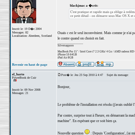
blackjmac a �crit:
C'est pratique et rapide mais ça oblige à redém
ce petit détail - on démarre sous Mac OS X et
Inscrit le: 19 D�c 2004
Messages: 82
Ouais c est le seul inconvénient. Mais comme je n'ai p
Localisation: Aberdeen, Scotland
le contre quand on choisit en fait.
_________________
Silversapporo
MacBook Pro 15" / Intel Core i7 2.3 GHz/ 4 Go / AMD radeon H
iPhone 5S 64GB
iPad Air 8GB
Revenir en haut de page
el_barto
Post� le: Jeu 23 Sep 2010 à 4:47
Sujet du message:
PowerBook de Cuir
Bonjour,
Inscrit le: 09 Nov 2008
Messages: 21
Le problème de l'installation est résolu (j'avais oublié 
Par contre, surprise tout à l'heure, en démarrant la machin
machine". En espérant que ce soit bien ça.
Nouvelle question
: Depuis 'Configuration', j'ai m