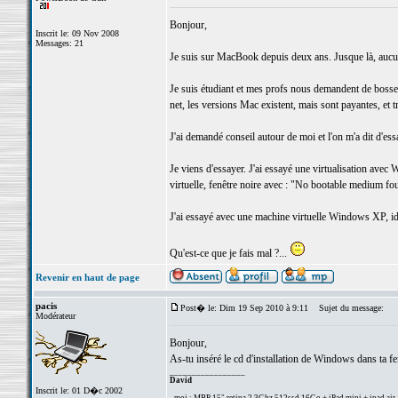
Bonjour,
Inscrit le: 09 Nov 2008
Messages: 21
Je suis sur MacBook depuis deux ans. Jusque là, aucun
Je suis étudiant et mes profs nous demandent de bosser su
net, les versions Mac existent, mais sont payantes, et t
J'ai demandé conseil autour de moi et l'on m'a dit d'essa
Je viens d'essayer. J'ai essayé une virtualisation avec 
virtuelle, fenêtre noire avec : "No bootable medium fo
J'ai essayé avec une machine virtuelle Windows XP, i
Qu'est-ce que je fais mal ?...
Revenir en haut de page
pacis
Post� le: Dim 19 Sep 2010 à 9:11
Sujet du message:
Modérateur
Bonjour,
As-tu inséré le cd d'installation de Windows dans ta fe
_________________
David
Inscrit le: 01 D�c 2002