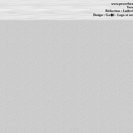
www.powerboo
Vers
Rédaction :
Ludovi
Design :
Ga�l
- Logo et te
Informations :
PowerBook
-
MacBook Pro
-
i