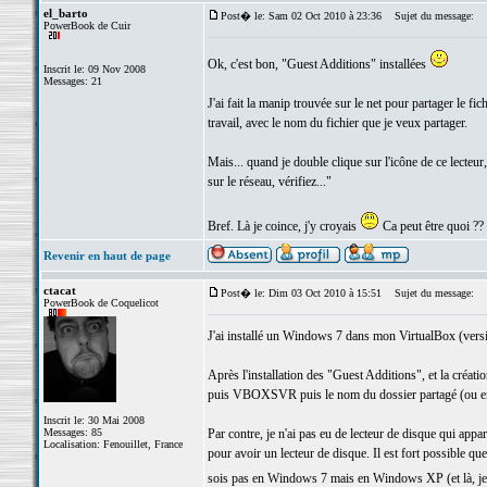
el_barto
Post� le: Sam 02 Oct 2010 à 23:36
Sujet du message:
PowerBook de Cuir
Ok, c'est bon, "Guest Additions" installées
Inscrit le: 09 Nov 2008
Messages: 21
J'ai fait la manip trouvée sur le net pour partager le f
travail, avec le nom du fichier que je veux partager.
Mais... quand je double clique sur l'icône de ce lecteur,
sur le réseau, vérifiez..."
Bref. Là je coince, j'y croyais
Ca peut être quoi ??
Revenir en haut de page
ctacat
Post� le: Dim 03 Oct 2010 à 15:51
Sujet du message:
PowerBook de Coquelicot
J'ai installé un Windows 7 dans mon VirtualBox (versi
Après l'installation des "Guest Additions", et la créat
puis VBOXSVR puis le nom du dossier partagé (ou e
Inscrit le: 30 Mai 2008
Messages: 85
Par contre, je n'ai pas eu de lecteur de disque qui appar
Localisation: Fenouillet, France
pour avoir un lecteur de disque. Il est fort possible qu
sois pas en Windows 7 mais en Windows XP (et là, je