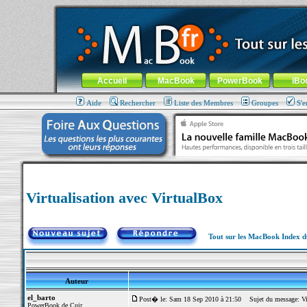
MacBook-fr.com : 100% Apple... 100% nomade !
Aller au contenu
-
Aller au menu général
-
Aller au menu de la
Menu général
Accueil
MacBook
PowerBook
iBo
Aide
Rechercher
Liste des Membres
Groupes
S'e
Virtualisation avec VirtualBox
Tout sur les MacBook Index 
Auteur
el_barto
Post� le: Sam 18 Sep 2010 à 21:50
Sujet du message: Vir
PowerBook de Cuir