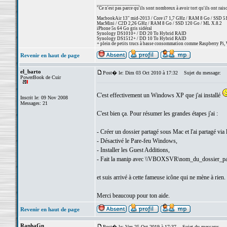
_________________
"Ce n'est pas parce qu'ils sont nombreux à avoir tort qu'ils ont rai
MacbookAir 13" mid-2013 / Core i7 1,7 GHz / RAM 8 Go / SSD 512 
MacMini / C2D 2,26 GHz / RAM 8 Go / SSD 120 Go / ML X.8.2
iPhone 5s 64 Go gris sidéral
Synology DS1010+ / DD 20 To Hybrid RAID
Synology DS1512+ / DD 10 To Hybrid RAID
+ plein de petits trucs à basse consommation comme Raspberry Pi, 
Revenir en haut de page
el_barto
Post� le: Dim 03 Oct 2010 à 17:32
Sujet du message:
PowerBook de Cuir
C'est effectivement un Windows XP que j'ai installé
Inscrit le: 09 Nov 2008
Messages: 21
C'est bien ça. Pour résumer les grandes étapes j'ai :
- Créer un dossier partagé sous Mac et l'ai partagé via 
- Désactivé le Pare-feu Windows,
- Installer les Guest Additions,
- Fait la manip avec \\VBOXSVR\nom_du_dossier_pa
et suis arrivé à cette fameuse icône qui ne mène à rien.
Merci beaucoup pour ton aide.
Revenir en haut de page
RaphaGn
Post� le: Ven 25 Oct 2019 à 17:37
Sujet du message: