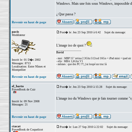
Windows. Mais une fois sous Windows, impossible de tr
¿ Que passa ?
Revenir en haut de page
pacis
Post� le: Jeu 23 Sep 2010 à 6:42
Sujet du message:
Modérateur
L'image iso de quoi ?
_________________
David
- moi : MBP 15" retina 2.3Ghz 512ssd 16Go + iPad mini + ipad air
Inscrit le: 01 D�c 2002
- elle : MBA 1,6Ghz V1
Messages: 8713
- mômes : que des PC !?!, j'ai loupé un truc là
Localisation: Entre Nîmes et
Montpellier
Revenir en haut de page
el_barto
Post� le: Jeu 23 Sep 2010 à 15:28
Sujet du message:
PowerBook de Cuir
L'image iso du Windows que je fais tourner comme "sys
Inscrit le: 09 Nov 2008
Messages: 21
Revenir en haut de page
ctacat
Post� le: Lun 27 Sep 2010 à 22:02
Sujet du message:
PowerBook de Coquelicot