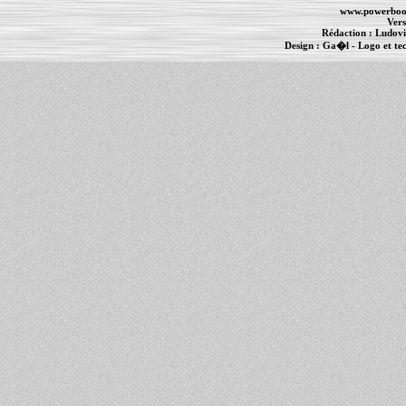
www.powerboo
Vers
Rédaction :
Ludovi
Design :
Ga�l
- Logo et te
Informations :
PowerBook
-
MacBook Pro
-
i