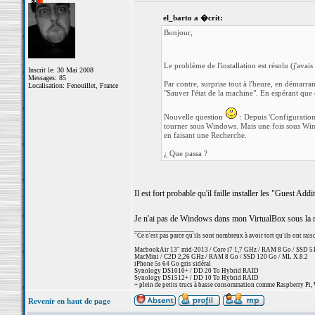
el_barto a �crit:
Bonjour,
Le problème de l'installation est résolu (j'avais
Inscrit le: 30 Mai 2008
Messages: 85
Par contre, surprise tout à l'heure, en démarrant 
Localisation: Fenouillet, France
"Sauver l'état de la machine". En espérant que c
Nouvelle question
: Depuis 'Configuration'
tourner sous Windows. Mais une fois sous Windo
en faisant une Recherche.
¿ Que passa ?
Il est fort probable qu'il faille installer les "Guest A
Je n'ai pas de Windows dans mon VirtualBox sous la main
_________________
"Ce n'est pas parce qu'ils sont nombreux à avoir tort qu'ils ont rai
MacbookAir 13" mid-2013 / Core i7 1,7 GHz / RAM 8 Go / SSD 512 
MacMini / C2D 2,26 GHz / RAM 8 Go / SSD 120 Go / ML X.8.2
iPhone 5s 64 Go gris sidéral
Synology DS1010+ / DD 20 To Hybrid RAID
Synology DS1512+ / DD 10 To Hybrid RAID
+ plein de petits trucs à basse consommation comme Raspberry Pi, 
Revenir en haut de page