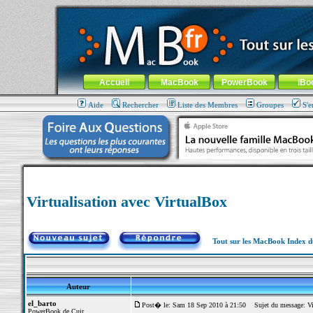
MacBook-fr.com : 100% Apple... 100% nomade !
Aller au contenu
-
Aller au menu général
-
Aller au menu de la
Menu général
Accueil
MacBook
PowerBook
iBo
Aide
Rechercher
Liste des Membres
Groupes
S'e
Virtualisation avec VirtualBox
Tout sur les MacBook Index 
Auteur
el_barto
Post� le: Sam 18 Sep 2010 à 21:50
Sujet du message: Vir
PowerBook de Cuir