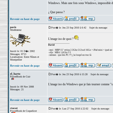
Windows. Mais une fois sous Windows, impossible de tr
¿ Que passa ?
Revenir en haut de page
pacis
Post� le: Jeu 23 Sep 2010 à 6:42
Sujet du message:
Modérateur
L'image iso de quoi ?
_________________
David
- moi : MBP 15" retina 2.3Ghz 512ssd 16Go + iPad mini + ipad air
Inscrit le: 01 D�c 2002
- elle : MBA 1,6Ghz V1
Messages: 8713
- mômes : que des PC !?!, j'ai loupé un truc là
Localisation: Entre Nîmes et
Montpellier
Revenir en haut de page
el_barto
Post� le: Jeu 23 Sep 2010 à 15:28
Sujet du message:
PowerBook de Cuir
L'image iso du Windows que je fais tourner comme "sys
Inscrit le: 09 Nov 2008
Messages: 21
Revenir en haut de page
ctacat
Post� le: Lun 27 Sep 2010 à 22:02
Sujet du message:
PowerBook de Coquelicot