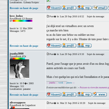
Localisation: /Library/Scripts/
Revenir en haut de page
love_leeloo
Post� le: Lun 20 Sep 2010 à 8:52
Sujet du message:
PowerBook G3 Bronze
j'ai déjà testé un virtualbox avec un seven
Inscrit le: 11 Mar 2004
ça marche très bien
Messages: 5473
tu as du faire une bétise ou oublier un truc
regarde sur le net, il y a des 10zaine de tuto pour faire
Revenir en haut de page
jeanba3000
Post� le: Lun 20 Sep 2010 à 9:10
Sujet du message:
PowerBook d'Or
Pareil, pour l'usage que je peux avoir d'un ou deux logi
autres activités en cours sur l'ordi.
Mais c'est quelqu'un qui m'a fait l'installation et le pa
_________________
::: jeanba :::
work
:::
photo
:::
Inscrit le: 10 F�v 2003
Messages: 511
Il existe une malédiction qui dit : «
Puisses-tu vivre des moments 
Localisation: paname
Revenir en haut de page
silversapporo
Post� le: Mar 21 Sep 2010 à 10:20
Sujet du message:
PowerBook de Coquelicot