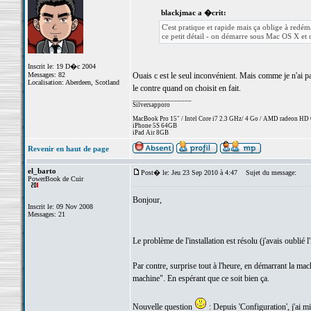
blackjmac a �crit:
C'est pratique et rapide mais ça oblige à redém
ce petit détail - on démarre sous Mac OS X et
Inscrit le: 19 D�c 2004
Messages: 82
Ouais c est le seul inconvénient. Mais comme je n'ai p
Localisation: Aberdeen, Scotland
le contre quand on choisit en fait.
_________________
Silversapporo
MacBook Pro 15" / Intel Core i7 2.3 GHz/ 4 Go / AMD radeon H
iPhone 5S 64GB
iPad Air 8GB
Revenir en haut de page
el_barto
Post� le: Jeu 23 Sep 2010 à 4:47
Sujet du message:
PowerBook de Cuir
Bonjour,
Inscrit le: 09 Nov 2008
Messages: 21
Le problème de l'installation est résolu (j'avais oublié 
Par contre, surprise tout à l'heure, en démarrant la machin
machine". En espérant que ce soit bien ça.
Nouvelle question
: Depuis 'Configuration', j'ai m