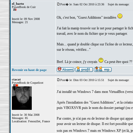
el_barto
Post� le: Sam 02 Oct 2010 à 23:36
Sujet du message:
PowerBook de Cuir
Ok, c'est bon, "Guest Additions" installées
Inscrit le: 09 Nov 2008
Messages: 21
J'ai fait la manip trouvée sur le net pour partager le f
travail, avec le nom du fichier que je veux partager.
Mais... quand je double clique sur l'icône de ce lecteur,
sur le réseau, vérifiez..."
Bref. Là je coince, j'y croyais
Ca peut être quoi ??
Revenir en haut de page
ctacat
Post� le: Dim 03 Oct 2010 à 15:51
Sujet du message:
PowerBook de Coquelicot
J'ai installé un Windows 7 dans mon VirtualBox (versi
Après l'installation des "Guest Additions", et la créat
puis VBOXSVR puis le nom du dossier partagé (ou e
Inscrit le: 30 Mai 2008
Messages: 85
Par contre, je n'ai pas eu de lecteur de disque qui appar
Localisation: Fenouillet, France
pour avoir un lecteur de disque. Il est fort possible qu
sois pas en Windows 7 mais en Windows XP (et là, je