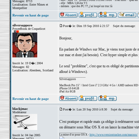
- moi : MBP 15" retina 2.3Ghz 512ssd 16Go + iPad mini + ipad air
Messages: 8713
- elle : MBA 1,6Ghz V1
Localisation: Entre Nîmes et
- mômes : que des PC !?!, j'ai loupé un truc là
Montpellier
Revenir en haut de page
silversapporo
Post� le: Dim 19 Sep 2010 à 21:57
Sujet du message:
PowerBook de Coquelicot
Bonjour,
En parlant de Windws sur Mac, je viens tout juste de 
sur mac et dont j'ai besoin). C'est hyper simple et plu
Inscrit le: 19 D�c 2004
Le seul "problème", c'est que tu es obligé de partition
Messages: 82
Localisation: Aberdeen, Scotland
alloué à Windows).
_________________
Silversapporo
MacBook Pro 15" / Intel Core i7 2.3 GHz/ 4 Go / AMD radeon H
iPhone 5S 64GB
iPad Air 8GB
Revenir en haut de page
blackjmac
Post� le: Lun 20 Sep 2010 à 8:30
Sujet du message:
Modérateur
C'est pratique et rapide mais ça oblige à redémarrer so
on démarre sous Mac OS X et on lance la machine virt
_________________
La mine d'or pour OS X -
http://www.versiontracker.com/macosx/
Inscrit le: 04 Jan 2005
Messages: 16711