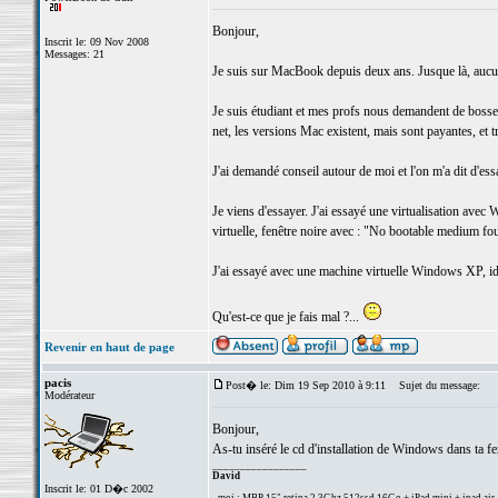
Bonjour,
Inscrit le: 09 Nov 2008
Messages: 21
Je suis sur MacBook depuis deux ans. Jusque là, aucun
Je suis étudiant et mes profs nous demandent de bosser su
net, les versions Mac existent, mais sont payantes, et t
J'ai demandé conseil autour de moi et l'on m'a dit d'essa
Je viens d'essayer. J'ai essayé une virtualisation avec 
virtuelle, fenêtre noire avec : "No bootable medium fo
J'ai essayé avec une machine virtuelle Windows XP, i
Qu'est-ce que je fais mal ?...
Revenir en haut de page
pacis
Post� le: Dim 19 Sep 2010 à 9:11
Sujet du message:
Modérateur
Bonjour,
As-tu inséré le cd d'installation de Windows dans ta fe
_________________
David
Inscrit le: 01 D�c 2002