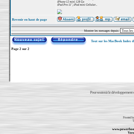
iPhone 12 mini 128 Go
iPad Pro 11", iPad mini Cellular...
Revenir en haut de page
Montrer les messages depuis:
Tout sur les MacBook Index 
Page
2
sur
2
Pour soutenir le développement du
Powered b
T
www.powerboo
Vers