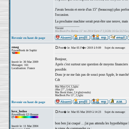
J'avais besoin et envie d'un 15" (beaucoup) plus perfor
l'occasion.
La prochaine machine serait peut-être une neuve, mais c
_________________
Vincent
MacBook Pro Retina 15" mi-2014 Core i7 2,5GHz 16 Go 512 Go
Revenir en haut de page
zmag
Post� le: Mar 05 F�v 2019 à 9:09
Sujet du message:
PowerBook de Saphir
Bonjour,
Inscrit le: 30 Mar 2009
Après c'est surtout une question de moyens financiers e
Messages: 161
Localisation: France
possible.
Donc je ne me fais pas de souci pour Apple, le marché d
Cdt
_________________
Mac Mini G4, 1,5ghz
iMac 27", 3,4ghz
Mac Book blanc, 2,4 ghz(vendu)
MacBook Pro 13", 2,5ghz
Revenir en haut de page
love_leeloo
Post� le: Mar 05 Mar 2019 à 14:23
Sujet du message:
PowerBook G3 Bronze
bon ben j'ai craqué ... j'ai pas attendu les hypothéti
Inscrit le: 11 Mar 2004
je viens de commander ça :