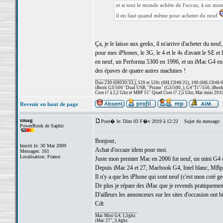
et si tout le monde achète de l'occaz, à un m
il en faut quand même pour acheter du neuf
Ça, je le laisse aux geeks, il m'arrive d'acheter du n
pour mes iPhones, le 3G, le 4 et le 4s d'avant le SE et l
en neuf, un Performa 5300 en 1996, et un iMac G4 en 2
des épaves de quatre autres machines !
_________________
Duo 230 (68030/33,), 520 et 520c (68LC040/25), 190 (68LC040/66/
iBook G3/500 "Dual USB, "Pismo" (G3/500, ), G4"Ti"/550, iBook
Core i7 à 2,2 Ghz et MBP 15" Quad Core i7 2,5 Ghz, Mac mini 201
Revenir en haut de page
zmag
Post� le: Dim 03 F�v 2019 à 12:22
Sujet du message:
PowerBook de Saphir
Bonjour,
Inscrit le: 30 Mar 2009
Achat d'occaze idem pour moi.
Messages: 161
Localisation: France
Juste mon premier Mac en 2006 fut neuf, un mini G4 qu
Depuis iMac 24 et 27, Macbook G4, Intel blanc, MBpro
Il n'y a que les iPhone qui sont neuf (c'est mon coté ge
De plus je répare des iMac que je revends pratiquement
D'ailleurs les annonceurs sur les sites d'occasion ont bi
Cdt
_________________
Mac Mini G4, 1,5ghz
iMac 27", 3,4ghz