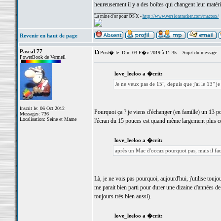
heureusement il y a des boîtes qui changent leur matér
_________________
La mine d'or pour OS X -
http://www.versiontracker.com/macosx/
Revenir en haut de page
Pascal 77
Post� le: Dim 03 F�v 2019 à 11:35
Sujet du message:
PowerBook de Vermeil
love_leeloo a �crit:
Je ne veux pas de 15", depuis que j'ai le 13" je
Inscrit le: 06 Oct 2012
Pourquoi ça ? je viens d'échanger (en famille) un 13 
Messages: 736
Localisation: Seine et Marne
l'écran du 15 pouces est quand même largement plus co
love_leeloo a �crit:
après un Mac d'occaz pourquoi pas, mais il fa
Là, je ne vois pas pourquoi, aujourd'hui, j'utilise tou
me parait bien parti pour durer une dizaine d'années d
toujours très bien aussi).
love_leeloo a �crit: