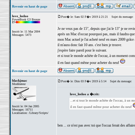
Revenir en haut de page
love_leeloo
Post� le: Sam 02 F�v 2019 à 21:21
Sujet du message:
PowerBook G3 Bronze
Je ne veux pas de 15", depuis que j'ai le 13" je ne revie
Inscrit le: 11 Mar 2004
après un Mac d'occaz pourquoi pas, mais il faudra que 
Messages: 5473
mon Mac actuel je l'ai acheté neuf en mars 2009 grâce
il m'aura donc fait 10 ans. c'est bien je trouve.
j'espère faire pareil pour le suivant.
et si tout le monde achète de l'occaz, à un moment com
il en faut quand même pour acheter du neuf
Revenir en haut de page
blackjmac
Post� le: Dim 03 F�v 2019 à 5:14
Sujet du message:
Modérateur
love_leeloo a �crit:
...et si tout le monde achète de l'occaz, à un
Inscrit le: 04 Jan 2005
il en faut quand même pour acheter du neuf
Messages: 16711
Localisation: /Library/Scripts/
ben ... ce n'est pas avec toi que l'occaz ferait des affair