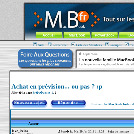
MacBook-fr.com : 100% Apple... 100% nomade !
Aller au contenu
-
Aller au menu général
-
Aller au menu de la
Menu général
Accueil
MacBook
PowerBook
iBo
Aide
Rechercher
Liste des Membres
Groupes
S'e
Achat en prévision... ou pas ? :p
Aller � la page
Pr�c�dente
1
,
2
Tout sur les MacBook Index 
Auteur
love_leeloo
Post� le: Mar 29 Jan 2019 à 16:26
Sujet du message: