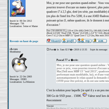
Moi, je me pose une question quand-même : Vous voule
pourriez trouver d'occaze un matos éprouvé, plus puis
quadcore i7 à 2,5 ghz, doté (en série, pas modifiable)
(en plus de l'intel Iris Pro 5200, il a une AMD Radeo
puissant qu'un i5, même quadcore, ils le donnent à moin
Inscrit le: 06 Oct 2012
Messages: 736
d'occasion !
Localisation: Seine et Marne
_________________
Duo 230 (68030/33,), 520 et 520c (68LC040/25), 190 (68LC040/66/
iBook G3/500 "Dual USB, "Pismo" (G3/500, ), G4"Ti"/550, iBook
Core i7 à 2,2 Ghz et MBP 15" Quad Core i7 2,5 Ghz, Mac mini 201
Revenir en haut de page
ch-vox
Post� le: Sam 02 F�v 2019 à 13:35
Sujet du message:
Modérateur
Pascal 77 a �crit:
Moi, je me pose une question quand-même : Vo
pour ce prix, vous pourriez trouver d'occaze u
Mac2Sell mon MBP 15' "mid 2015", quadcore i7
performant mais modifiable, lui), et d'une vr
Inscrit le: 22 Oct 2003
automatiquement le relais quand la demande s'
Messages: 19383
(1930 pour être précis), et ils ont une nette te
Localisation: La Réunion
C'est la solution pour laquelle j'ai opté il y a un p
500 Go de SSD pour... 1500€.
Valeur neuf lors de 
#nocomment
_________________
Vincent
MacBook Pro Retina 15" mi-2014 Core i7 2,5GHz 16 Go 512 Go