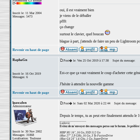
PowerBook G3 Bronze
oui, il est vraiment bien
Inscrit le: 11 Mar 2004
je viens de le déballer
Messages: 5473
pffft
ça change
surtout le clavier, quel boucan
blague à part, j'attends de faire un peu de Lightroom po
Revenir en haut de page
RaphaGn
Post� le: Ven 25 Oct 2019 à 17:38
Sujet du message:
Est-ce que ça vaut vraiment le coup d'acheter cette gé
Inscrit le: 16 Oct 2019
Messages: 6
J'hésite à attendre la nouvelle gamme
Revenir en haut de page
lpascalon
Post� le: Sam 02 Mai 2020 à 22:44
Sujet du message:
Administrateur
Depuis le temps, tu as peut etre finalement attendu le 1
_________________
Ludovic
Evitez de m'envoyer des messages perso sur le forum. Je préfère 
Inscrit le: 30 Nov 2002
MBP M1 16", 16 Go, SSD 512 Go
Messages: 31868
iMac 27" 2,9 GHz, 16 Go, 3 To FusionDrive
Localisation: Toulouse
iMac G4 24" 1,6 Ghz, 1 Go, SuperDrive