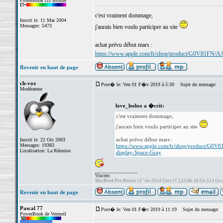
PowerBook G3 Bronze
c'est vraiment dommage,
Inscrit le: 11 Mar 2004
Messages: 5473
j'aurais bien voulu participer au site
achat prévu début mars :
https://www.apple.com/fr/shop/product/G0V81FN/A/
Revenir en haut de page
ch-vox
Post� le: Ven 01 F�v 2019 à 5:30
Sujet du message:
Modérateur
love_leeloo a �crit:
c'est vraiment dommage,
j'aurais bien voulu participer au site
achat prévu début mars :
Inscrit le: 22 Oct 2003
Messages: 19383
https://www.apple.com/fr/shop/product/G0V8
Localisation: La Réunion
display-Space-Gray
_________________
Vincent
MacBook Pro Retina 15" mi-2014 Core i7 2,5GHz 16 Go 512 Go
Revenir en haut de page
Pascal 77
Post� le: Ven 01 F�v 2019 à 11:19
Sujet du message:
PowerBook de Vermeil