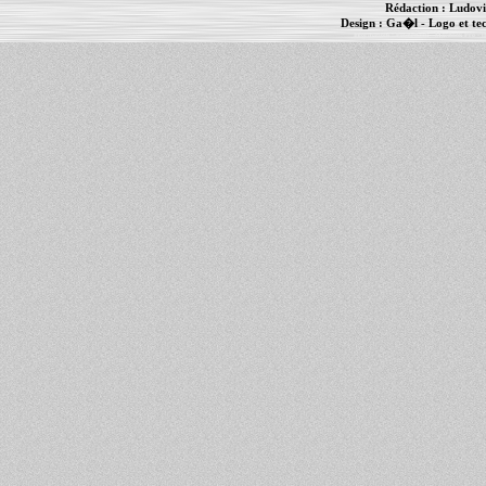
Rédaction :
Ludovi
Design :
Ga�l
- Logo et te
Informations :
PowerBook
-
MacBook Pro
-
i