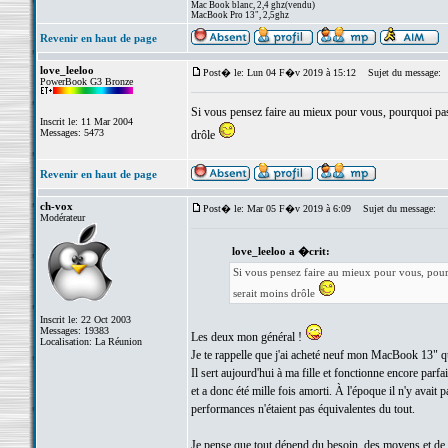
Mac Book blanc, 2,4 ghz(vendu)
MacBook Pro 13", 2,5ghz
Revenir en haut de page
love_leeloo
Post� le: Lun 04 F�v 2019 à 15:12
Sujet du message:
PowerBook G3 Bronze
Si vous pensez faire au mieux pour vous, pourquoi pas. 
Inscrit le: 11 Mar 2004
Messages: 5473
drôle
Revenir en haut de page
ch-vox
Post� le: Mar 05 F�v 2019 à 6:09
Sujet du message:
Modérateur
love_leeloo a �crit:
Si vous pensez faire au mieux pour vous, pourqu
serait moins drôle
Inscrit le: 22 Oct 2003
Messages: 19383
Les deux mon général !
Localisation: La Réunion
Je te rappelle que j'ai acheté neuf mon MacBook 13" q
Il sert aujourd'hui à ma fille et fonctionne encore parfai
et a donc été mille fois amorti. À l'époque il n'y avait
performances n'étaient pas équivalentes du tout.
Je pense que tout dépend du besoin, des moyens et de l