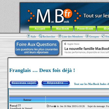
MacBook-fr.com : 100% Apple... 100% nomade !
Aller au contenu
-
Aller au menu général
-
Aller au menu de la
Menu général
Accueil
MacBook
PowerBook
iBo
Aide
Rechercher
Liste des Membres
Groupes
S'e
Franglais … Deux fois déjà !
Tout sur les MacBook Index 
Auteur
Pascal 77
Post� le: Jeu 16 Mai 2019 à 10:26
Sujet du message: Fran
PowerBook de Vermeil