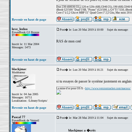
_________________
Duo 230 (68030/33,), 520 et 520c (68LC040/25), 190 (68LC040/66/
iBook G3/500 "Dual USB, "Pismo" (G3/500, ), G4"Ti"/550, iBook
Core i7 à 2,2 Ghz et MBP 15" Quad Core i7 2,5 Ghz, Mac mini 201
Revenir en haut de page
love_leeloo
Post� le: Lun 20 Mai 2019 à 10:00
Sujet du message:
PowerBook G3 Bronze
RAS de mon coté
Inscrit le: 11 Mar 2004
Messages: 5473
Revenir en haut de page
blackjmac
Post� le: Lun 20 Mai 2019 à 16:21
Sujet du message:
Modérateur
si tu essayes de passer le système justement en anglais
_________________
La mine d'or pour OS X -
http://www.versiontracker.com/macosx/
Inscrit le: 04 Jan 2005
Messages: 16711
Localisation: /Library/Scripts/
Revenir en haut de page
Pascal 77
Post� le: Mar 28 Mai 2019 à 11:04
Sujet du message:
PowerBook de Vermeil
blackjmac a �crit: