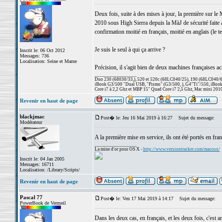
Deux fois, suite à des mises à jour, la première sur
2010 sous High Sierra depuis la MàJ de sécurité faite 
confirmation moitié en français, moitié en anglais (le t
Je suis le seul à qui ça arrive ?
Inscrit le: 06 Oct 2012
Messages: 736
Localisation: Seine et Marne
Précision, il s'agit bien de deux machines françaises a
_________________
Duo 230 (68030/33,), 520 et 520c (68LC040/25), 190 (68LC040/66/
iBook G3/500 "Dual USB, "Pismo" (G3/500, ), G4"Ti"/550, iBook
Core i7 à 2,2 Ghz et MBP 15" Quad Core i7 2,5 Ghz, Mac mini 201
Revenir en haut de page
blackjmac
Post� le: Jeu 16 Mai 2019 à 16:27
Sujet du message:
Modérateur
A la première mise en service, ils ont été portés en fra
_________________
La mine d'or pour OS X -
http://www.versiontracker.com/macosx/
Inscrit le: 04 Jan 2005
Messages: 16711
Localisation: /Library/Scripts/
Revenir en haut de page
Pascal 77
Post� le: Ven 17 Mai 2019 à 14:17
Sujet du message:
PowerBook de Vermeil
Dans les deux cas, en français, et les deux fois, c'est a