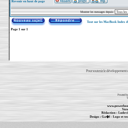
Revenir en haut de page
Montrer les messages depuis:
Tout sur les MacBook Index 
Page
1
sur
1
Pour soutenir le développement du
Powered b
T
www.powerboo
Vers
Rédaction :
Ludovi
Design :
Ga�l
- Logo et te
Informations :
PowerBook
-
MacBook Pro
-
i