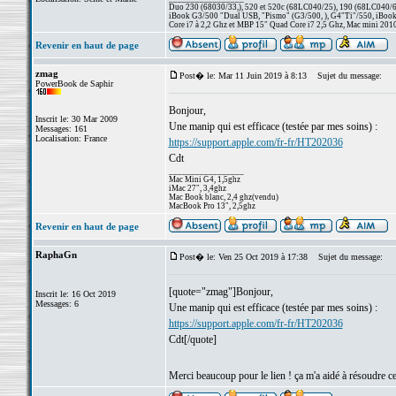
Duo 230 (68030/33,), 520 et 520c (68LC040/25), 190 (68LC040/66/
iBook G3/500 "Dual USB, "Pismo" (G3/500, ), G4"Ti"/550, iBook
Core i7 à 2,2 Ghz et MBP 15" Quad Core i7 2,5 Ghz, Mac mini 201
Revenir en haut de page
zmag
Post� le: Mar 11 Juin 2019 à 8:13
Sujet du message:
PowerBook de Saphir
Bonjour,
Inscrit le: 30 Mar 2009
Une manip qui est efficace (testée par mes soins) :
Messages: 161
Localisation: France
https://support.apple.com/fr-fr/HT202036
Cdt
_________________
Mac Mini G4, 1,5ghz
iMac 27", 3,4ghz
Mac Book blanc, 2,4 ghz(vendu)
MacBook Pro 13", 2,5ghz
Revenir en haut de page
RaphaGn
Post� le: Ven 25 Oct 2019 à 17:38
Sujet du message:
[quote="zmag"]Bonjour,
Inscrit le: 16 Oct 2019
Messages: 6
Une manip qui est efficace (testée par mes soins) :
https://support.apple.com/fr-fr/HT202036
Cdt[/quote]
Merci beaucoup pour le lien ! ça m'a aidé à résoudre 