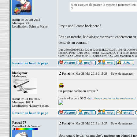
si tu essayes de passer le système justement en 
?
Inscrit le: 06 Oct 2012
Messages: 736
I try it and I come back here !
Localisation: Seine et Marne
Edit : ça marche, le dialogue est revenu entièrement e
tiendrais au courant !
_________________
Duo 230 (68030/33,), 520 et 520c (68LC040/25), 190 (68LC040/66/
iBook G3/500 "Dual USB, "Pismo" (G3/500, ), G4"Ti"/550, iBook
Core i7 à 2,2 Ghz et MBP 15" Quad Core i7 2,5 Ghz, Mac mini 201
Revenir en haut de page
blackjmac
Post� le: Mar 28 Mai 2019 à 15:28
Sujet du message:
Modérateur
un pauvre cache en erreur ?
_________________
La mine d'or pour OS X -
http://www.versiontracker.com/macosx/
Inscrit le: 04 Jan 2005
Messages: 16711
Localisation: /Library/Scripts/
Revenir en haut de page
Pascal 77
Post� le: Mar 28 Mai 2019 à 16:27
Sujet du message:
PowerBook de Vermeil
Bon, quand je dis "ça marche", mettons un bémol à not