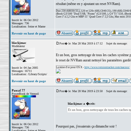
résultat (même en y ajoutant un reset NVRam).
_________________
Duo 230 (68030/33,), 520 et 520c (68LC040/25), 190 (68LC040/66/
iBook G3/500 "Dual USB, "Pismo" (G3/500, ), G4"Ti"/550, iBook
Core i7 à 2,2 Ghz et MBP 15" Quad Core i7 2,5 Ghz, Mac mini 201
Inscrit le: 06 Oct 2012
Messages: 736
Localisation: Seine et Marne
Revenir en haut de page
blackjmac
Post� le: Mar 28 Mai 2019 à 17:12
Sujet du message:
Modérateur
Et un bon, gros nettoyage de tous les caches système
le reset de NVRam aurait nettoyé les paramètres gardé
_________________
La mine d'or pour OS X -
http://www.versiontracker.com/macosx/
Inscrit le: 04 Jan 2005
Messages: 16711
Localisation: /Library/Scripts/
Revenir en haut de page
Pascal 77
Post� le: Mar 28 Mai 2019 à 23:50
Sujet du message:
PowerBook de Vermeil
blackjmac a �crit:
Et un bon, gros nettoyage de tous les caches 
Inscrit le: 06 Oct 2012
Pourquoi pas, j'essaierais ça dimanche soir !
Messages: 736
Localisation: Seine et Marne
_________________