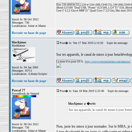
_________________
Duo 230 (68030/33,), 520 et 520c (68LC040/25), 190 (68LC040/66/
iBook G3/500 "Dual USB, "Pismo" (G3/500, ), G4"Ti"/550, iBook
Core i7 à 2,2 Ghz et MBP 15" Quad Core i7 2,5 Ghz, Mac mini 201
Inscrit le: 06 Oct 2012
Messages: 736
Localisation: Seine et Marne
Revenir en haut de page
blackjmac
Post� le: Ven 17 Mai 2019 à 14:20
Sujet du message:
Modérateur
Sur tes appareils, le canal de mises à jour beta/dévelop
_________________
La mine d'or pour OS X -
http://www.versiontracker.com/macosx/
Inscrit le: 04 Jan 2005
Messages: 16711
Localisation: /Library/Scripts/
Revenir en haut de page
Pascal 77
Post� le: Sam 18 Mai 2019 à 23:46
Sujet du message:
PowerBook de Vermeil
blackjmac a �crit:
Sur tes appareils, le canal de mises à jour beta
Inscrit le: 06 Oct 2012
Non, juste les mises à jour normales. Sur le MBA, je n
Messages: 736
Localisation: Seine et Marne
à jour de sécurité de ces jours ci, celle sortie en mêm