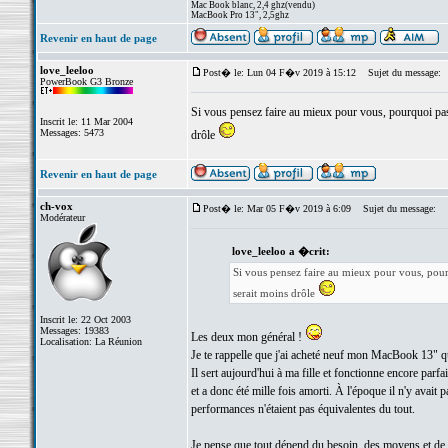
Mac Book blanc, 2,4 ghz(vendu)
MacBook Pro 13", 2,5ghz
Revenir en haut de page
love_leeloo
Post� le: Lun 04 F�v 2019 à 15:12
Sujet du message:
PowerBook G3 Bronze
Si vous pensez faire au mieux pour vous, pourquoi pas. 
Inscrit le: 11 Mar 2004
Messages: 5473
drôle
Revenir en haut de page
ch-vox
Post� le: Mar 05 F�v 2019 à 6:09
Sujet du message:
Modérateur
love_leeloo a �crit:
Si vous pensez faire au mieux pour vous, pourqu
serait moins drôle
Inscrit le: 22 Oct 2003
Messages: 19383
Les deux mon général !
Localisation: La Réunion
Je te rappelle que j'ai acheté neuf mon MacBook 13" q
Il sert aujourd'hui à ma fille et fonctionne encore parfai
et a donc été mille fois amorti. À l'époque il n'y avait
performances n'étaient pas équivalentes du tout.
Je pense que tout dépend du besoin, des moyens et de l