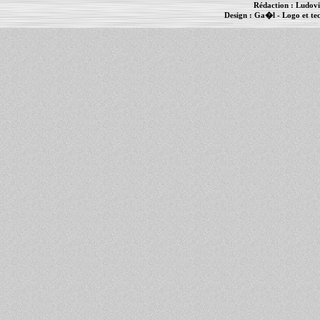
Rédaction :
Ludovi
Design :
Ga�l
- Logo et te
Informations :
PowerBook
-
MacBook Pro
-
i