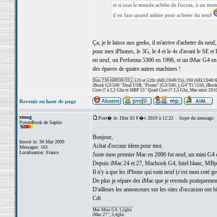
et si tout le monde achète de l'occaz, à un m
il en faut quand même pour acheter du neuf
Ça, je le laisse aux geeks, il m'arrive d'acheter du n
pour mes iPhones, le 3G, le 4 et le 4s d'avant le SE et l
en neuf, un Performa 5300 en 1996, et un iMac G4 en 2
des épaves de quatre autres machines !
_________________
Duo 230 (68030/33,), 520 et 520c (68LC040/25), 190 (68LC040/66/
iBook G3/500 "Dual USB, "Pismo" (G3/500, ), G4"Ti"/550, iBook
Core i7 à 2,2 Ghz et MBP 15" Quad Core i7 2,5 Ghz, Mac mini 201
Revenir en haut de page
zmag
Post� le: Dim 03 F�v 2019 à 12:22
Sujet du message:
PowerBook de Saphir
Bonjour,
Inscrit le: 30 Mar 2009
Achat d'occaze idem pour moi.
Messages: 161
Localisation: France
Juste mon premier Mac en 2006 fut neuf, un mini G4 qu
Depuis iMac 24 et 27, Macbook G4, Intel blanc, MBpro
Il n'y a que les iPhone qui sont neuf (c'est mon coté ge
De plus je répare des iMac que je revends pratiquement
D'ailleurs les annonceurs sur les sites d'occasion ont bi
Cdt
_________________
Mac Mini G4, 1,5ghz
iMac 27", 3,4ghz