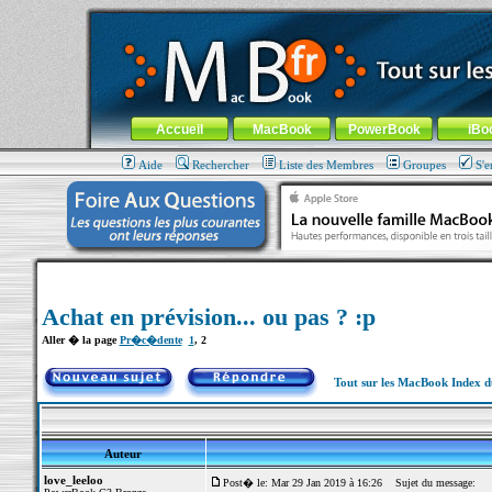
MacBook-fr.com : 100% Apple... 100% nomade !
Aller au contenu
-
Aller au menu général
-
Aller au menu de la
Menu général
Accueil
MacBook
PowerBook
iBo
Aide
Rechercher
Liste des Membres
Groupes
S'e
Achat en prévision... ou pas ? :p
Aller � la page
Pr�c�dente
1
,
2
Tout sur les MacBook Index 
Auteur
love_leeloo
Post� le: Mar 29 Jan 2019 à 16:26
Sujet du message: