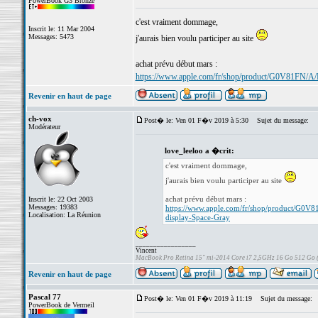
PowerBook G3 Bronze
c'est vraiment dommage,
Inscrit le: 11 Mar 2004
Messages: 5473
j'aurais bien voulu participer au site
achat prévu début mars :
https://www.apple.com/fr/shop/product/G0V81FN/A/
Revenir en haut de page
ch-vox
Post� le: Ven 01 F�v 2019 à 5:30
Sujet du message:
Modérateur
love_leeloo a �crit:
c'est vraiment dommage,
j'aurais bien voulu participer au site
achat prévu début mars :
Inscrit le: 22 Oct 2003
Messages: 19383
https://www.apple.com/fr/shop/product/G0V8
Localisation: La Réunion
display-Space-Gray
_________________
Vincent
MacBook Pro Retina 15" mi-2014 Core i7 2,5GHz 16 Go 512 Go
Revenir en haut de page
Pascal 77
Post� le: Ven 01 F�v 2019 à 11:19
Sujet du message:
PowerBook de Vermeil