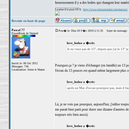
heureusement il y a des boîtes qui changent leur matér
_________________
La mine d'or pour OS X -
http://www.versiontracker.com/macosx/
Revenir en haut de page
Pascal 77
Post� le: Dim 03 F�v 2019 à 11:35
Sujet du message:
PowerBook de Vermeil
love_leeloo a �crit:
Je ne veux pas de 15", depuis que j'ai le 13" je
Inscrit le: 06 Oct 2012
Pourquoi ça ? je viens d'échanger (en famille) un 13 
Messages: 736
Localisation: Seine et Marne
l'écran du 15 pouces est quand même largement plus co
love_leeloo a �crit:
après un Mac d'occaz pourquoi pas, mais il fa
Là, je ne vois pas pourquoi, aujourd'hui, j'utilise tou
me parait bien parti pour durer une dizaine d'années d
toujours très bien aussi).
love_leeloo a �crit: