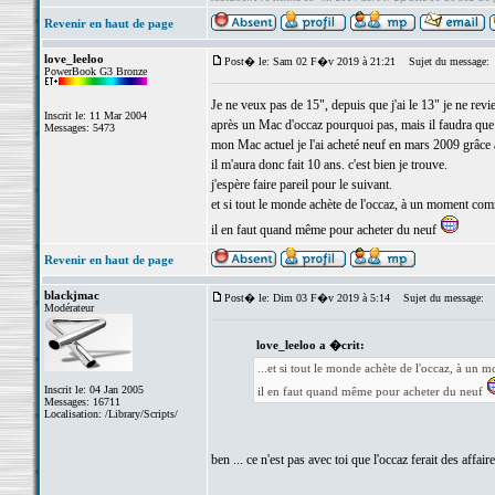
Revenir en haut de page
love_leeloo
Post� le: Sam 02 F�v 2019 à 21:21
Sujet du message:
PowerBook G3 Bronze
Je ne veux pas de 15", depuis que j'ai le 13" je ne revie
Inscrit le: 11 Mar 2004
après un Mac d'occaz pourquoi pas, mais il faudra que 
Messages: 5473
mon Mac actuel je l'ai acheté neuf en mars 2009 grâce
il m'aura donc fait 10 ans. c'est bien je trouve.
j'espère faire pareil pour le suivant.
et si tout le monde achète de l'occaz, à un moment com
il en faut quand même pour acheter du neuf
Revenir en haut de page
blackjmac
Post� le: Dim 03 F�v 2019 à 5:14
Sujet du message:
Modérateur
love_leeloo a �crit:
...et si tout le monde achète de l'occaz, à un
Inscrit le: 04 Jan 2005
il en faut quand même pour acheter du neuf
Messages: 16711
Localisation: /Library/Scripts/
ben ... ce n'est pas avec toi que l'occaz ferait des affair