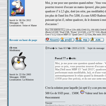
Moi, je me pose une question quand-même : Vous voule
pourriez trouver d'occaze un matos éprouvé, plus puis
quadcore i7 à 2,5 ghz, doté (en série, pas modifiable)
(en plus de l'intel Iris Pro 5200, il a une AMD Radeo
puissant qu'un i5, même quadcore, ils le donnent à moin
Inscrit le: 06 Oct 2012
Messages: 736
d'occasion !
Localisation: Seine et Marne
_________________
Duo 230 (68030/33,), 520 et 520c (68LC040/25), 190 (68LC040/66/
iBook G3/500 "Dual USB, "Pismo" (G3/500, ), G4"Ti"/550, iBook
Core i7 à 2,2 Ghz et MBP 15" Quad Core i7 2,5 Ghz, Mac mini 201
Revenir en haut de page
ch-vox
Post� le: Sam 02 F�v 2019 à 13:35
Sujet du message:
Modérateur
Pascal 77 a �crit:
Moi, je me pose une question quand-même : Vo
pour ce prix, vous pourriez trouver d'occaze u
Mac2Sell mon MBP 15' "mid 2015", quadcore i7
performant mais modifiable, lui), et d'une vr
Inscrit le: 22 Oct 2003
automatiquement le relais quand la demande s'
Messages: 19383
(1930 pour être précis), et ils ont une nette te
Localisation: La Réunion
C'est la solution pour laquelle j'ai opté il y a un p
500 Go de SSD pour... 1500€.
Valeur neuf lors de 
#nocomment
_________________
Vincent
MacBook Pro Retina 15" mi-2014 Core i7 2,5GHz 16 Go 512 Go