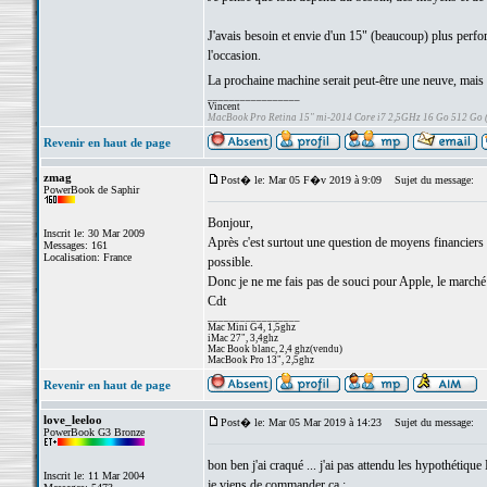
J'avais besoin et envie d'un 15" (beaucoup) plus perfor
l'occasion.
La prochaine machine serait peut-être une neuve, mais c
_________________
Vincent
MacBook Pro Retina 15" mi-2014 Core i7 2,5GHz 16 Go 512 Go
Revenir en haut de page
zmag
Post� le: Mar 05 F�v 2019 à 9:09
Sujet du message:
PowerBook de Saphir
Bonjour,
Inscrit le: 30 Mar 2009
Après c'est surtout une question de moyens financiers e
Messages: 161
Localisation: France
possible.
Donc je ne me fais pas de souci pour Apple, le marché d
Cdt
_________________
Mac Mini G4, 1,5ghz
iMac 27", 3,4ghz
Mac Book blanc, 2,4 ghz(vendu)
MacBook Pro 13", 2,5ghz
Revenir en haut de page
love_leeloo
Post� le: Mar 05 Mar 2019 à 14:23
Sujet du message:
PowerBook G3 Bronze
bon ben j'ai craqué ... j'ai pas attendu les hypothéti
Inscrit le: 11 Mar 2004
je viens de commander ça :