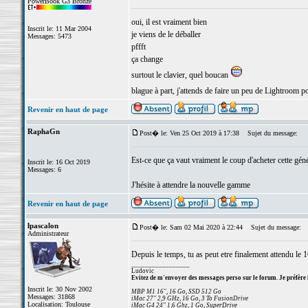
PowerBook G3 Bronze
oui, il est vraiment bien
Inscrit le: 11 Mar 2004
je viens de le déballer
Messages: 5473
pffft
ça change
surtout le clavier, quel boucan
blague à part, j'attends de faire un peu de Lightroom po
Revenir en haut de page
RaphaGn
Post� le: Ven 25 Oct 2019 à 17:38
Sujet du message:
Est-ce que ça vaut vraiment le coup d'acheter cette gé
Inscrit le: 16 Oct 2019
Messages: 6
J'hésite à attendre la nouvelle gamme
Revenir en haut de page
lpascalon
Post� le: Sam 02 Mai 2020 à 22:44
Sujet du message:
Administrateur
Depuis le temps, tu as peut etre finalement attendu le 1
_________________
Ludovic
Evitez de m'envoyer des messages perso sur le forum. Je préfère 
Inscrit le: 30 Nov 2002
MBP M1 16", 16 Go, SSD 512 Go
Messages: 31868
iMac 27" 2,9 GHz, 16 Go, 3 To FusionDrive
Localisation: Toulouse
iMac G4 24" 1,6 Ghz, 1 Go, SuperDrive