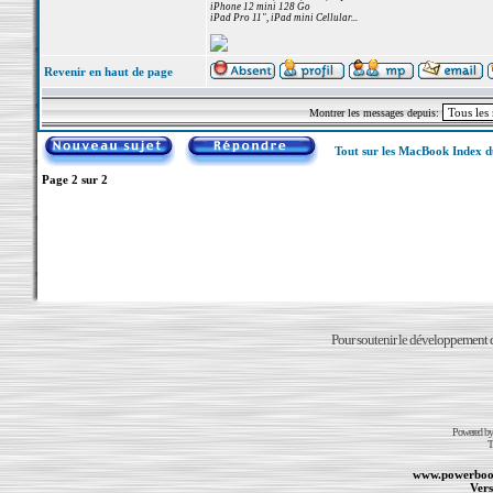
iPhone 12 mini 128 Go
iPad Pro 11", iPad mini Cellular...
Revenir en haut de page
Montrer les messages depuis:
Tout sur les MacBook Index 
Page
2
sur
2
Pour soutenir le développement du
Powered b
T
www.powerboo
Vers