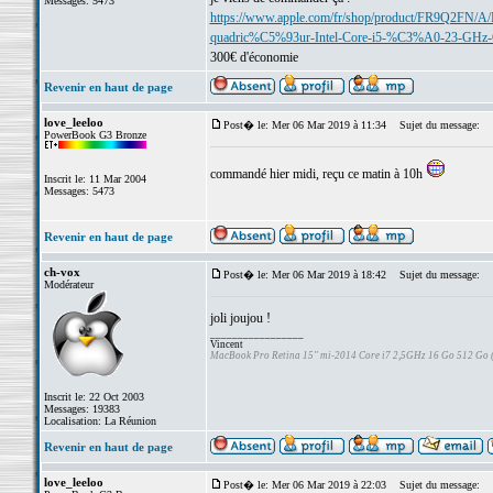
Messages: 5473
https://www.apple.com/fr/shop/product/FR9Q2FN/
quadric%C5%93ur-Intel-Core-i5-%C3%A0-23-GHz-
300€ d'économie
Revenir en haut de page
love_leeloo
Post� le: Mer 06 Mar 2019 à 11:34
Sujet du message:
PowerBook G3 Bronze
commandé hier midi, reçu ce matin à 10h
Inscrit le: 11 Mar 2004
Messages: 5473
Revenir en haut de page
ch-vox
Post� le: Mer 06 Mar 2019 à 18:42
Sujet du message:
Modérateur
joli joujou !
_________________
Vincent
MacBook Pro Retina 15" mi-2014 Core i7 2,5GHz 16 Go 512 Go
Inscrit le: 22 Oct 2003
Messages: 19383
Localisation: La Réunion
Revenir en haut de page
love_leeloo
Post� le: Mer 06 Mar 2019 à 22:03
Sujet du message: